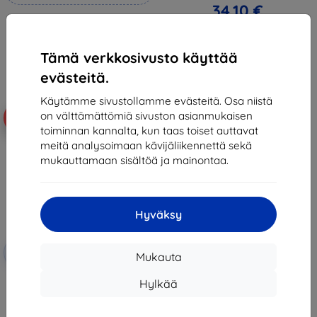
34,10 €
21,90 €
Varastossa > 5 kpl
19,70 €
Tämä verkkosivusto käyttää
Varastossa 4 kpl
evästeitä.
Käytämme sivustollamme evästeitä. Osa niistä
on välttämättömiä sivuston asianmukaisen
-10%
toiminnan kannalta, kun taas toiset auttavat
meitä analysoimaan kävijäliikennettä sekä
mukauttamaan sisältöä ja mainontaa.
Hyväksy
Alennus
-10%
EXTRA10
Mukauta
kupongilla
3mk TechWrap Matte Center
Hylkää
Display Protective film for
Renault 4 E-Tech Electric
Evolution