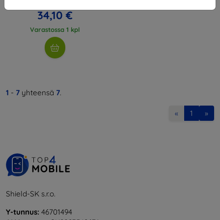
37,89 €
34,10 €
Varastossa 1 kpl
1
-
7
yhteensä
7
.
«
1
»
Shield-SK s.r.o.
Y-tunnus:
46701494