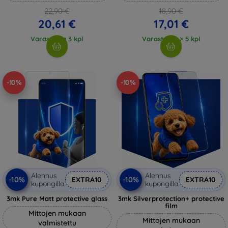
22,90 €
18,90 €
20,61 €
17,01 €
Varastossa 3 kpl
Varastossa > 5 kpl
-10%
-10%
Alennus
Alennus
-10%
-10%
EXTRA10
EXTRA10
kupongilla
kupongilla
3mk Pure Matt protective glass
3mk Silverprotection+ protective
film
Mittojen mukaan
Mittojen mukaan
valmistettu