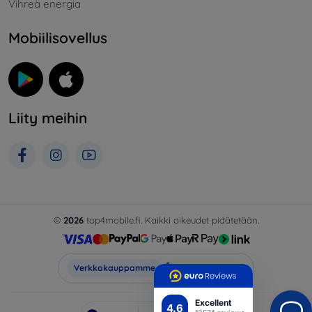
Vihreä energia
Mobiilisovellus
Liity meihin
©
2026
top4mobile.fi. Kaikki oikeudet pidätetään.
Top4Mobile.fi
Verkkokauppamme
Excellent
4.6