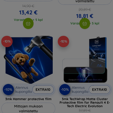
valmistettu
14,90 €
20,89 €
13,42 €
18,81 €
Varastossa > 5 kpl
Varastossa > 5 kpl
-10%
-10%
Alennus
Alennus
-10%
-10%
EXTRA10
EXTRA10
kupongilla
kupongilla
3mk Hammer protective film
3mk TechWrap Matte Cluster
Protective film for Renault 4 E-
Mittojen mukaan
Tech Electric Evolution
37,89 €
valmistettu