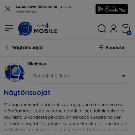
×
Lataa sovelluksemme
ja osta
helpommin.
0
Näytönsuojat
Suodatin
Pikahaku
Renault 4 E-Tech
Näytönsuojat
Matkapuhelimet ja tabletit ovat nykyään olennainen osa
elämäämme. Jotta voimme nauttia niiden toiminnoista ja
kauniista ulkonäöstä pitkään, on tärkeää suojata näiden
laitteiden näytöt. Näyttöjen suojaus -luokka tarjoaa laajan
valikoiman laadukkaita suojaelementtejä, kuten karkaistua