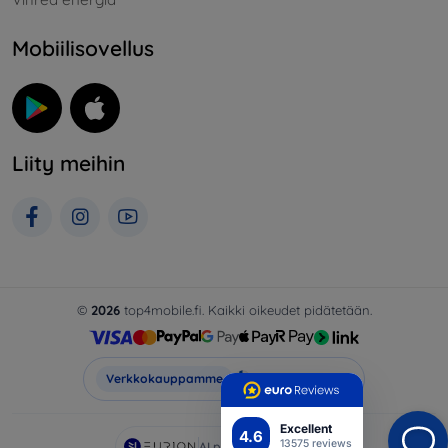
Mobiilisovellus
Liity meihin
©
2026
top4mobile.fi. Kaikki oikeudet pidätetään.
Top4Mobile.fi
Verkkokauppamme
Excellent
4.6
13575 reviews
AI powered by
Eurion