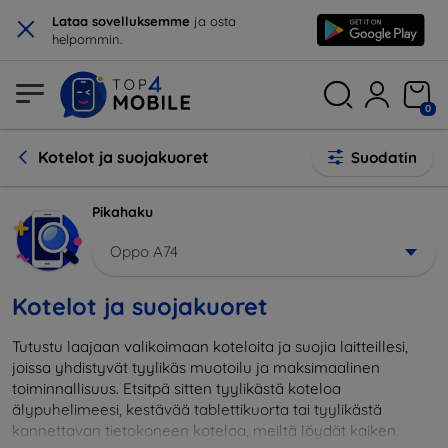
×
Lataa sovelluksemme
ja osta
helpommin.
0
Kotelot ja suojakuoret
Suodatin
Pikahaku
Oppo A74
Kotelot ja suojakuoret
Tutustu laajaan valikoimaan koteloita ja suojia laitteillesi,
joissa yhdistyvät tyylikäs muotoilu ja maksimaalinen
toiminnallisuus. Etsitpä sitten tyylikästä koteloa
älypuhelimeesi, kestävää tablettikuorta tai tyylikästä
kannettavan tietokoneen koteloa, meiltä löydät kaiken.