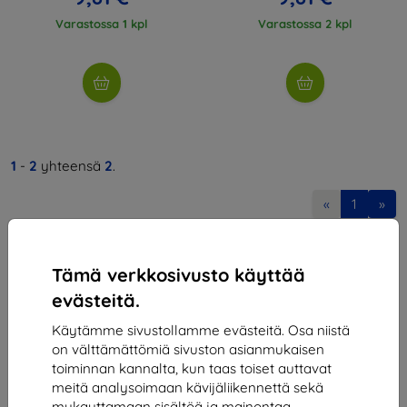
Varastossa 1 kpl
Varastossa 2 kpl
1
-
2
yhteensä
2
.
«
1
»
Tämä verkkosivusto käyttää
evästeitä.
Käytämme sivustollamme evästeitä. Osa niistä
on välttämättömiä sivuston asianmukaisen
Shield-SK s.r.o.
toiminnan kannalta, kun taas toiset auttavat
Y-tunnus:
46701494
meitä analysoimaan kävijäliikennettä sekä
ALV-tunnus:
SK2023549671
mukauttamaan sisältöä ja mainontaa.