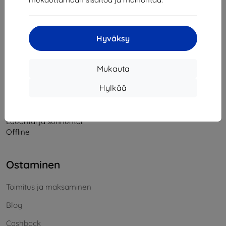
Yhteystiedot
Hyväksy
info@top4mobile.eu
Mukauta
Kirjoita meille
Hylkää
Maanantaista perjantaihin:
Online
8:00 - 16:00
Lauantai ja sunnuntai:
Offline
Ostaminen
Toimitus ja maksaminen
Blog
Cashback