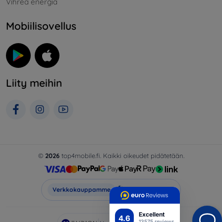
Vihreä energia
Mobiilisovellus
Liity meihin
©
2026
top4mobile.fi. Kaikki oikeudet pidätetään.
Top4Mobile.fi
Verkkokauppamme
Excellent
4.6
13575 reviews