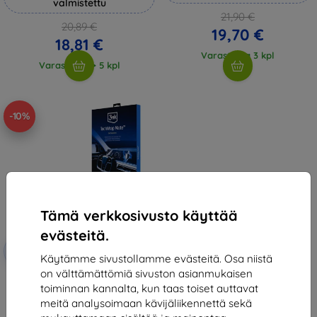
valmistettu
21,90 €
20,89 €
19,70 €
18,81 €
Varastossa 3 kpl
Varastossa > 5 kpl
-10%
Tämä verkkosivusto käyttää
evästeitä.
Alennus
-10%
EXTRA10
kupongilla
Käytämme sivustollamme evästeitä. Osa niistä
on välttämättömiä sivuston asianmukaisen
3mk TechWrap Matte Center
toiminnan kannalta, kun taas toiset auttavat
Display Protective film for BMW
iX2 U10 2024-
meitä analysoimaan kävijäliikennettä sekä
51,89 €