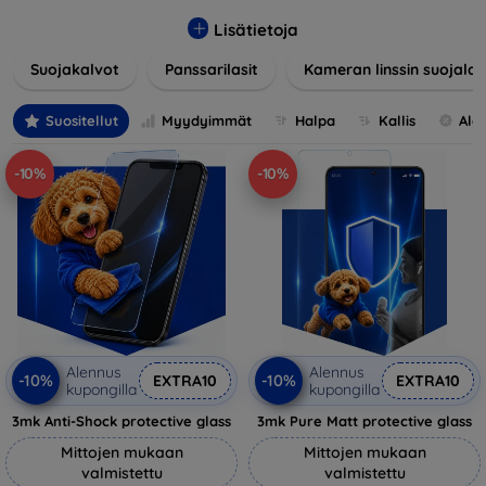
lasia, suojakalvoja ja muita ratkaisuja, jotka takaavat
turvallisuuden ja pidentävät näyttöjen käyttöikää. Karkaistu
Lisätietoja
lasi tarjoaa korkean naarmuuntumis- ja iskunkestävyyden,
Suojakalvot
Panssarilasit
Kameran linssin suojalas
kun taas kalvot suojaavat pieniltä vaurioilta ja minimoivat
samalla sormenjäljet. Valitse laitteellesi sopiva suojaus ja
suojaa investointisi jokapäiväisiltä sudenkuopilta.
Suositellut
Myydyimmät
Halpa
Kallis
Ale
Valikoimassamme on tuotteita, jotka ovat yhteensopivia
useiden eri merkkien ja mallien kanssa, mikä takaa, että
-10%
-10%
jokainen asiakas löytää laitteelleen ihanteellisen suojan.
Alennus
Alennus
-10%
-10%
EXTRA10
EXTRA10
kupongilla
kupongilla
3mk Anti-Shock protective glass
3mk Pure Matt protective glass
Mittojen mukaan
Mittojen mukaan
valmistettu
valmistettu