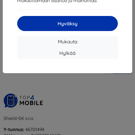
mukauttamaan sisältöä ja mainontaa.
46,71 €
Varastossa > 5 kpl
Hyväksy
Mukauta
Hylkää
1
-
5
yhteensä
5
.
«
1
»
Shield-SK s.r.o.
Y-tunnus:
46701494