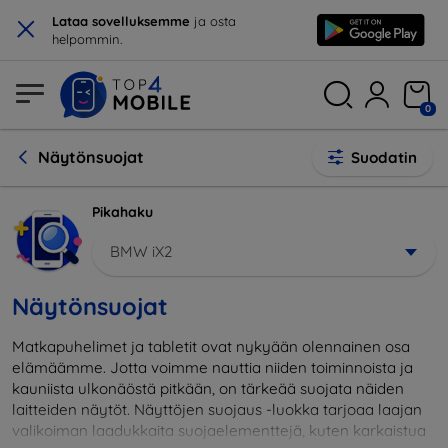
×
Lataa sovelluksemme
ja osta
helpommin.
0
Näytönsuojat
Suodatin
Pikahaku
BMW iX2
Näytönsuojat
Matkapuhelimet ja tabletit ovat nykyään olennainen osa
elämäämme. Jotta voimme nauttia niiden toiminnoista ja
kauniista ulkonäöstä pitkään, on tärkeää suojata näiden
laitteiden näytöt. Näyttöjen suojaus -luokka tarjoaa laajan
valikoiman laadukkaita suojaelementtejä, kuten karkaistua