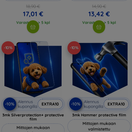
18,90 €
14,90 €
17,01 €
13,42 €
Varastossa > 5 kpl
Varastossa > 5 kpl
-10%
-10%
Alennus
Alennus
-10%
-10%
EXTRA10
EXTRA10
kupongilla
kupongilla
3mk Silverprotection+ protective
3mk Hammer protective film
film
Mittojen mukaan
Mittojen mukaan
valmistettu