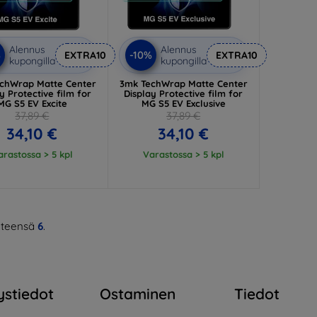
Alennus
Alennus
%
-10%
EXTRA10
EXTRA10
kupongilla
kupongilla
chWrap Matte Center
3mk TechWrap Matte Center
y Protective film for
Display Protective film for
MG S5 EV Excite
MG S5 EV Exclusive
37,89 €
37,89 €
34,10 €
34,10 €
arastossa > 5 kpl
Varastossa > 5 kpl
teensä
6
.
ystiedot
Ostaminen
Tiedot