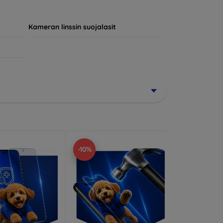
jokainen asiakas löytää laitteelleen
Kameran linssin suojalasit
-10%