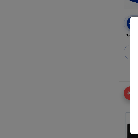
-10
3mk A
M
V
-10%