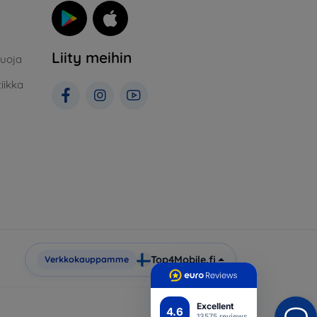
Liity meihin
suoja
iikka
Top4Mobile.fi
Verkkokauppamme
Excellent
4.6
13575 reviews