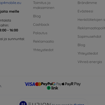
op4mobile.eu
Toimitus ja
Brändimme
maksaminen
Evästeesi
rjoita meille
Blog
Henkilötietojen 
taista
Cashback
aihin:
Reklamaatiopolit
8:00 - 16:00
Palautus
Sopimusehdot
i ja sunnuntai:
Reklamaatio
Blog
Yhteystiedot
Yhteystiedot
Vihreä energia
n.
AI powered by
Eurion