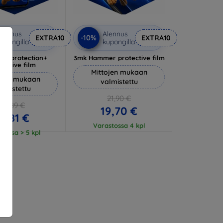
lennus
Alennus
-10%
EXTRA10
EXTRA10
upongilla
kupongilla
lverprotection+
3mk Hammer protective film
tective film
Mittojen mukaan
ojen mukaan
valmistettu
almistettu
21,90 €
20,89 €
19,70 €
18,81 €
Varastossa 4 kpl
tossa > 5 kpl