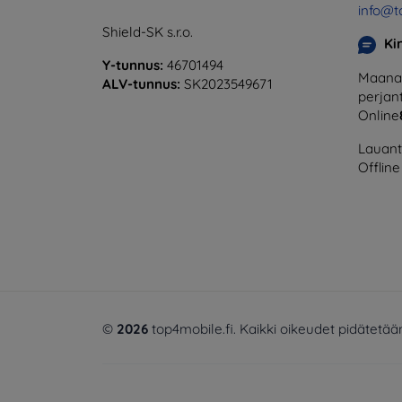
info@t
Shield-SK s.r.o.
Ki
Y-tunnus:
46701494
Maanan
ALV-tunnus:
SK2023549671
perjant
Online
Lauanta
Offline
©
2026
top4mobile.fi. Kaikki oikeudet pidätetää