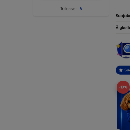
yhteens
Tulokset
6
ihantee
Suojak
Älykello
Suo
-10%