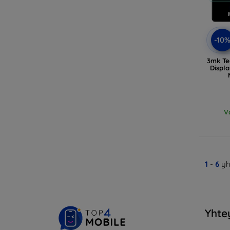
-10
3mk Te
Displa
V
1
-
6
yh
Yhte