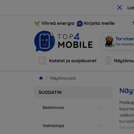
×
La
Vihreä energia
Kirjoita meille
Tarvits
Tarv
|
Kotelot ja suojakuoret
Näytönsu
Näytönsuojat
Näy
SUODATIN
Matkap
Saatavuus
kaunii
valikoi
turval
Valmistaja
iskunke
sopiva 