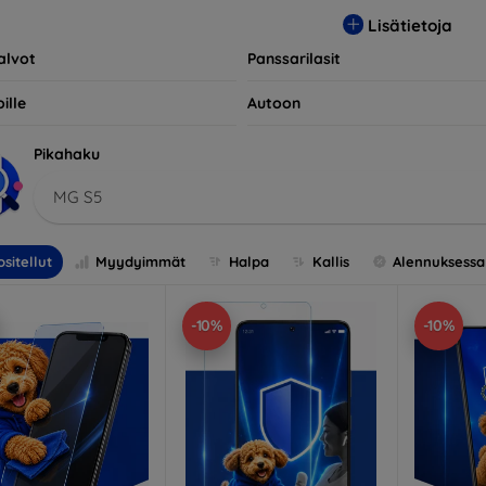
opivia useiden eri merkkien ja mallien kanssa, mikä takaa, että 
Lisätietoja
llisen suojan.
alvot
Panssarilasit
ille
Autoon
Pikahaku
MG S5
sitellut
Myydyimmät
Halpa
Kallis
Alennuksessa
-10%
-10%