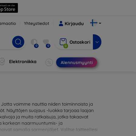
amaatio
Yhteystiedot
Kirjaudu
Ostoskori
0
0
0
Elektroniikka
Alennusmyynti
otta voimme nauttia niiden toiminnoista ja
töt. Näyttöjen suojaus -luokka tarjoaa laajan
alvoja ja muita ratkaisuja, jotka takaavat
joaa korkean naarmuuntumis- ja
oivat samalla sormenjäljet. Valitse laitteellesi
likoimassamme on tuotteita, jotka ovat