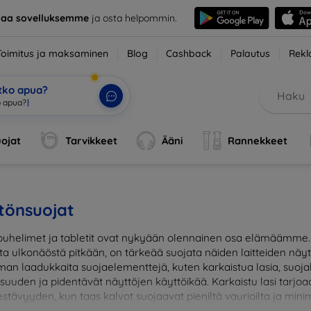
taa sovelluksemme
ja osta helpommin.
Toimitus ja maksaminen
Blog
Cashback
Palautus
Rekl
etko apua?
ojat
Tarvikkeet
Ääni
Rannekkeet
tönsuojat
uhelimet ja tabletit ovat nykyään olennainen osa elämäämme. J
sta ulkonäöstä pitkään, on tärkeää suojata näiden laitteiden näy
man laadukkaita suojaelementtejä, kuten karkaistua lasia, suojak
lisuuden ja pidentävät näyttöjen käyttöikää. Karkaistu lasi tar
stävyyden, kun taas kalvot suojaavat pieniltä vaurioilta ja minim
suojaus ja suojaa investointisi jokapäiväisiltä sudenkuopilta. Va