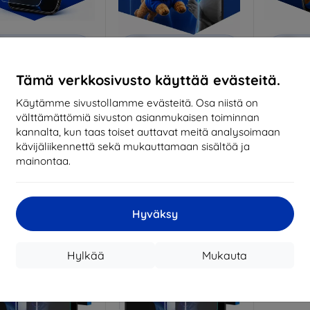
Alennus
Alennus
A
%
-10%
-10%
EXTRA10
EXTRA10
kupongilla
kupongilla
k
Tämä verkkosivusto käyttää evästeitä.
nti-Shock protective
3mk Pure Matt protective
3mk Si
glass
glass
pro
Käytämme sivustollamme evästeitä. Osa niistä on
ittojen mukaan
Mittojen mukaan
Mitt
välttämättömiä sivuston asianmukaisen toiminnan
valmistettu
valmistettu
v
kannalta, kun taas toiset auttavat meitä analysoimaan
kävijäliikennettä sekä mukauttamaan sisältöä ja
18,90 €
14,90 €
mainontaa.
17,01 €
13,42 €
arastossa > 5 kpl
Varastossa > 5 kpl
Varas
-10%
Hyväksy
Hylkää
Mukauta