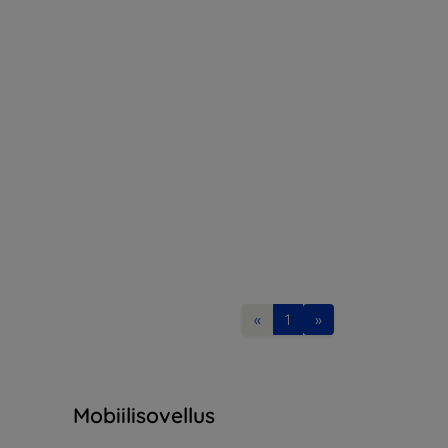
«
1
»
Mobiilisovellus