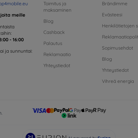
op4mobile.eu
Toimitus ja
Brändimme
maksaminen
Evästeesi
rjoita meille
Blog
Henkilötietojen 
taista
Cashback
aihin:
Reklamaatiopolit
8:00 - 16:00
Palautus
Sopimusehdot
i ja sunnuntai:
Reklamaatio
Blog
Yhteystiedot
Yhteystiedot
Vihreä energia
n.
AI powered by
Eurion