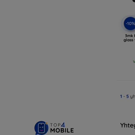
-10
3mk F
glass
V
1
-
5
yh
Yhte