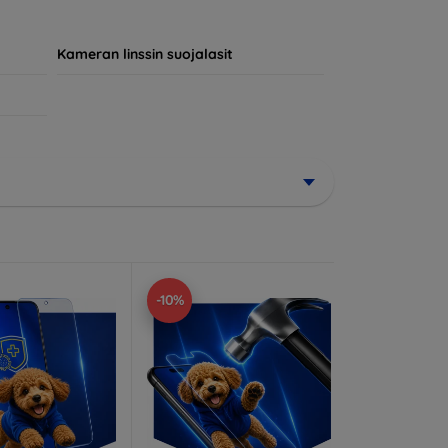
jokainen asiakas löytää laitteelleen
Kameran linssin suojalasit
-10%