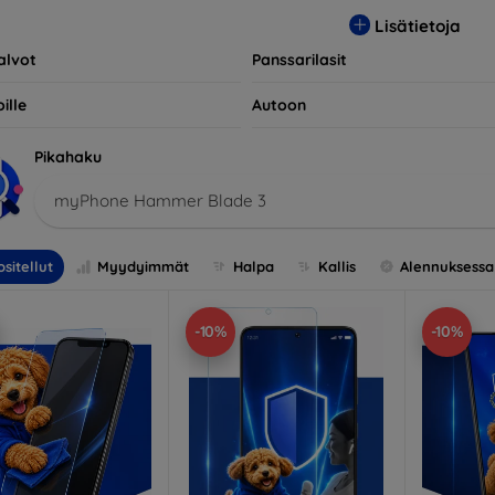
opivia useiden eri merkkien ja mallien kanssa, mikä takaa, että 
Lisätietoja
llisen suojan.
alvot
Panssarilasit
ille
Autoon
Pikahaku
myPhone Hammer Blade 3
sitellut
Myydyimmät
Halpa
Kallis
Alennuksessa
-10%
-10%