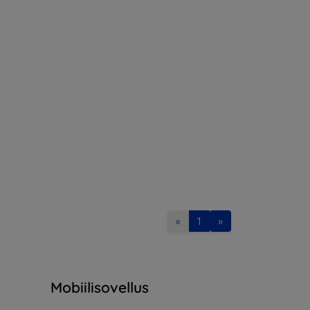
«
1
»
Mobiilisovellus