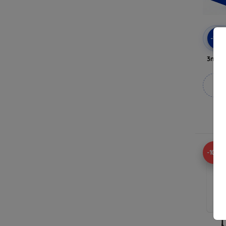
-10
3mk A
M
V
-10%