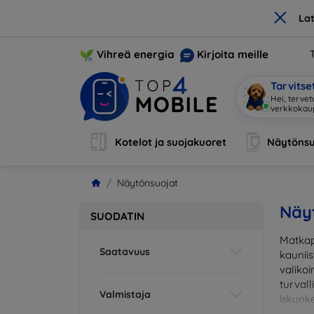
×
La
Vihreä energia
Kirjoita meille
Tarvits
Hei, tervet
Kotelot ja suojakuoret
Näytönsu
Näytönsuojat
Näy
SUODATIN
Matkap
Saatavuus
kaunii
valikoi
turval
Valmistaja
iskunke
sopiva 