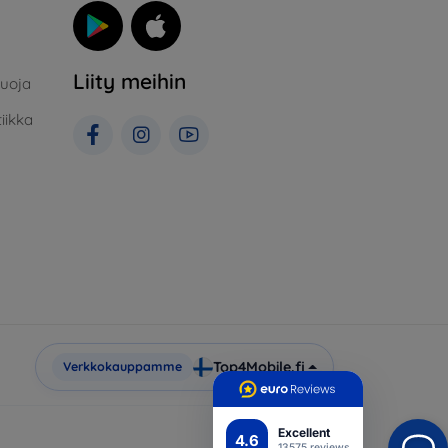
Liity meihin
suoja
iikka
Top4Mobile.fi
Verkkokauppamme
Excellent
4.6
13575 reviews