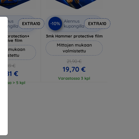
lennus
Alennus
-10%
EXTRA10
EXTRA10
upongilla
kupongilla
lverprotection+
3mk Hammer protective film
tective film
Mittojen mukaan
ojen mukaan
valmistettu
almistettu
21,90 €
20,89 €
19,70 €
18,81 €
Varastossa 3 kpl
tossa > 5 kpl