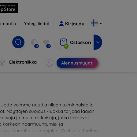
amaatio
Yhteystiedot
Kirjaudu
Ostoskori
0
0
0
Elektroniikka
Alennusmyynti
otta voimme nauttia niiden toiminnoista ja
töt. Näyttöjen suojaus -luokka tarjoaa laajan
alvoja ja muita ratkaisuja, jotka takaavat
joaa korkean naarmuuntumis- ja
oivat samalla sormenjäljet. Valitse laitteellesi
likoimassamme on tuotteita, jotka ovat