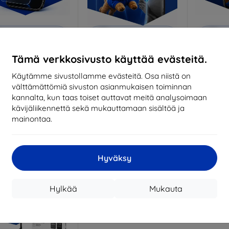
Alennus
Alennus
A
%
-10%
-10%
EXTRA10
EXTRA10
kupongilla
kupongilla
k
Tämä verkkosivusto käyttää evästeitä.
nti-Shock protective
3mk Pure Matt protective
3mk Si
glass
glass
pro
Käytämme sivustollamme evästeitä. Osa niistä on
ittojen mukaan
Mittojen mukaan
Mitt
välttämättömiä sivuston asianmukaisen toiminnan
valmistettu
valmistettu
v
kannalta, kun taas toiset auttavat meitä analysoimaan
kävijäliikennettä sekä mukauttamaan sisältöä ja
18,90 €
14,90 €
mainontaa.
17,01 €
13,42 €
arastossa > 5 kpl
Varastossa > 5 kpl
Varas
Hyväksy
Hylkää
Mukauta