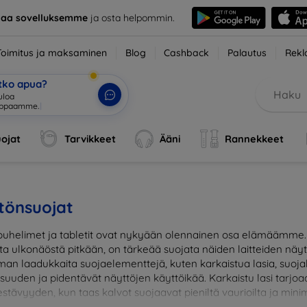
taa sovelluksemme
ja osta helpommin.
Toimitus ja maksaminen
Blog
Cashback
Palautus
Rekl
etko apua?
ul
|
ojat
Tarvikkeet
Ääni
Rannekkeet
tönsuojat
uhelimet ja tabletit ovat nykyään olennainen osa elämäämme. J
sta ulkonäöstä pitkään, on tärkeää suojata näiden laitteiden näy
man laadukkaita suojaelementtejä, kuten karkaistua lasia, suojak
lisuuden ja pidentävät näyttöjen käyttöikää. Karkaistu lasi tar
stävyyden, kun taas kalvot suojaavat pieniltä vaurioilta ja minim
suojaus ja suojaa investointisi jokapäiväisiltä sudenkuopilta. Va