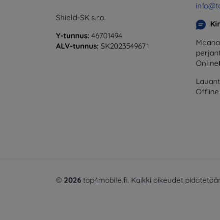
info@t
Shield-SK s.r.o.
Ki
Y-tunnus:
46701494
Maanan
ALV-tunnus:
SK2023549671
perjant
Online
Lauanta
Offline
©
2026
top4mobile.fi. Kaikki oikeudet pidätetää