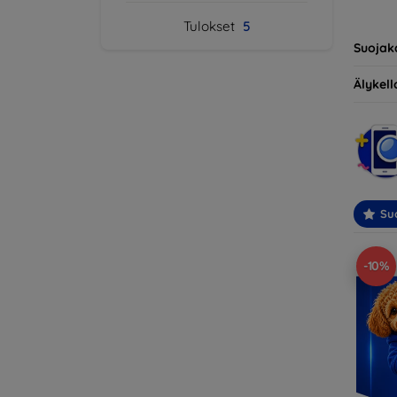
yhteens
Tulokset
5
ihantee
Suojak
Älykello
Suo
-10%