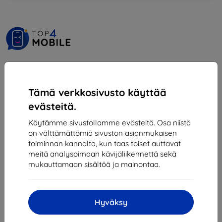
Shield-SK s.r.o.
Y-tunnus:
46701494
Tämä verkkosivusto käyttää
ALV-tunnus:
SK2023549671
evästeitä.
Käytämme sivustollamme evästeitä. Osa niistä
Yhteystiedot
on välttämättömiä sivuston asianmukaisen
toiminnan kannalta, kun taas toiset auttavat
info@top4mobile.eu
meitä analysoimaan kävijäliikennettä sekä
mukauttamaan sisältöä ja mainontaa.
Kirjoita meille
Maanantaista perjantaihin:
Online
8:00 - 16:00
Hyväksy
Lauantai ja sunnuntai: