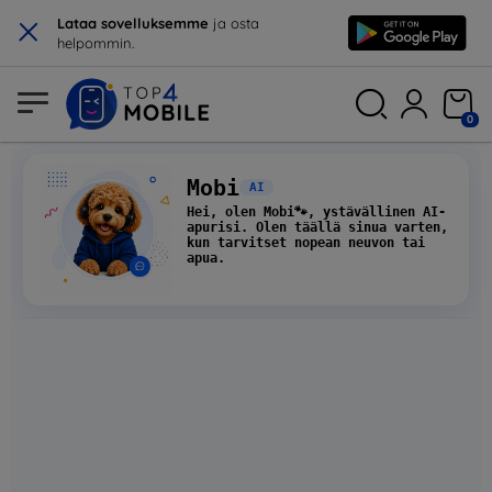
×
Lataa sovelluksemme
ja osta
helpommin.
0
Mobi
AI
Hei, olen
Mobi
🐾, ystävällinen AI-
apurisi. Olen täällä sinua varten,
kun tarvitset nopean neuvon tai
apua.