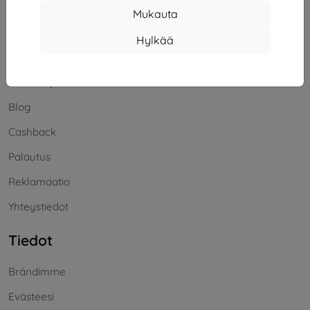
Offline
Mukauta
Hylkää
Ostaminen
Toimitus ja maksaminen
Blog
Cashback
Palautus
Reklamaatio
Yhteystiedot
Tiedot
Brändimme
Evästeesi