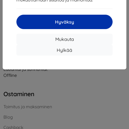
Yhteystiedot
Hyväksy
info@top4mobile.eu
Mukauta
Kirjoita meille
Hylkää
Maanantaista perjantaihin:
Online
8:00 - 16:00
Lauantai ja sunnuntai:
Offline
Ostaminen
Toimitus ja maksaminen
Blog
Cashback