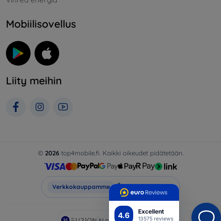
Mobiilisovellus
Liity meihin
©
2026
top4mobile.fi. Kaikki oikeudet pidätetään.
Top4Mobile.fi
Verkkokauppamme
Excellent
4.6
13575 reviews
AI powered by
Eurion