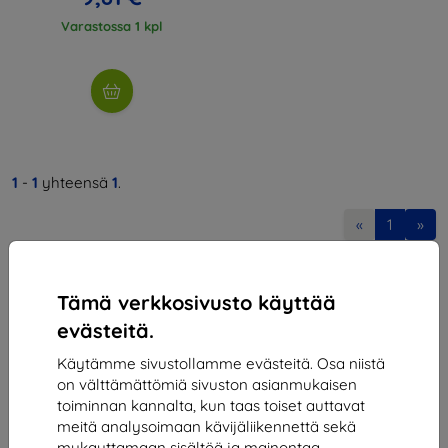
Varastossa 1 kpl
1
-
1
yhteensä
1
.
«
1
»
Tämä verkkosivusto käyttää
evästeitä.
Käytämme sivustollamme evästeitä. Osa niistä
on välttämättömiä sivuston asianmukaisen
Shield-SK s.r.o.
toiminnan kannalta, kun taas toiset auttavat
Y-tunnus:
46701494
meitä analysoimaan kävijäliikennettä sekä
ALV-tunnus:
SK2023549671
mukauttamaan sisältöä ja mainontaa.