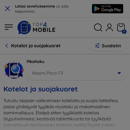
×
Lataa sovelluksemme
ja osta
helpommin.
0
Kotelot ja suojakuoret
Suodatin
Pikahaku
Xiaomi Poco F3
Kotelot ja suojakuoret
Tutustu laajaan valikoimaan koteloita ja suojia laitteillesi,
joissa yhdistyvät tyylikäs muotoilu ja maksimaalinen
toiminnallisuus. Etsitpä sitten tyylikästä koteloa
älypuhelimeesi, kestävää tablettikuorta tai tyylikästä
kannettavan tietokoneen koteloa, meiltä löydät kaiken.