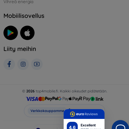
Vihreä energia
Mobiilisovellus
Liity meihin
©
2026
top4mobile.fi. Kaikki oikeudet pidätetään.
Top4Mobile.fi
Verkkokauppamme
Excellent
4.6