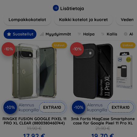
Tuotteemme suojaavat erinomaisesti vaurioilta, naarmuilta
ja iskuilta ja ottavat samalla huomioon käyttäjien esteettiset
Lisätietoja
ja käytännölliset vaatimukset.
Lompakkokotelot
Kaikki kotelot ja kuoret
Vedenke
Voit valita eri materiaaleista, väreistä ja malleista oikean
lisävarusteen laitteeseesi. Kotelomme ja suojuksemme
Suositellut
Myydyimmät
Halpa
Kallis
Ale
eivät ole vain käytännöllisiä vaan myös muodikkaita, joten
ne ovat olennainen osa jokapäiväistä asuasi. Tekniikan
Uutuus
Uutuus
-10%
-10%
ystäville tai niille, jotka haluavat vain suojata investointinsa,
olemme täällä sinua varten.
Alennus
Alennus
-10%
-10%
EXTRA10
EXTRA10
kupongilla
kupongilla
RINGKE FUSION GOOGLE PIXEL 11
3mk Fortis MagCase Smartphone
PRO XL CLEAR (8800380460744)
case for Google Pixel 11 Pro XL
19,90 €
21,90 €
17,92 €
19,70 €