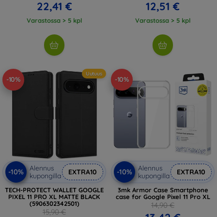
22,41 €
12,51 €
Varastossa > 5 kpl
Varastossa > 5 kpl
Uutuus
-10%
-10%
Alennus
Alennus
-10%
-10%
EXTRA10
EXTRA10
kupongilla
kupongilla
TECH-PROTECT WALLET GOOGLE
3mk Armor Case Smartphone
PIXEL 11 PRO XL MATTE BLACK
case for Google Pixel 11 Pro XL
(5906302342501)
14,90 €
15,90 €