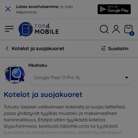
×
Lataa sovelluksemme
ja osta
helpommin.
0
Kotelot ja suojakuoret
Suodatin
Pikahaku
Google Pixel 11 Pro XL
Kotelot ja suojakuoret
Tutustu laajaan valikoimaan koteloita ja suojia laitteillesi,
joissa yhdistyvät tyylikäs muotoilu ja maksimaalinen
toiminnallisuus. Etsitpä sitten tyylikästä koteloa
älypuhelimeesi, kestävää tablettikuorta tai tyylikästä
kannettavan tietokoneen koteloa, meiltä löydät kaiken.