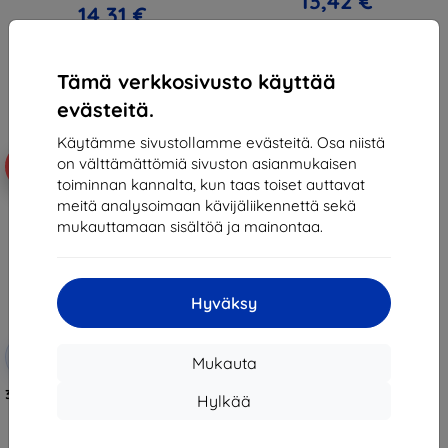
13,42 €
14,31 €
Varastossa > 5 kpl
Varastossa 2 kpl
Tämä verkkosivusto käyttää
evästeitä.
Käytämme sivustollamme evästeitä. Osa niistä
on välttämättömiä sivuston asianmukaisen
-10%
toiminnan kannalta, kun taas toiset auttavat
meitä analysoimaan kävijäliikennettä sekä
mukauttamaan sisältöä ja mainontaa.
Hyväksy
Alennus
-10%
EXTRA10
Mukauta
kupongilla
3mk Armor MagCase Smartphone
Hylkää
case for Google Pixel 11 Pro XL
16,90 €