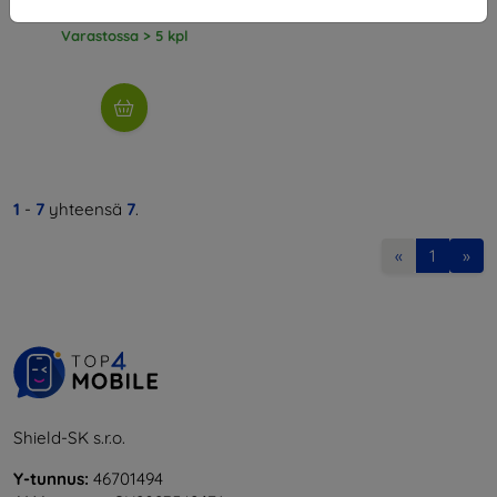
15,21 €
Varastossa > 5 kpl
1
-
7
yhteensä
7
.
«
1
»
Shield-SK s.r.o.
Y-tunnus:
46701494