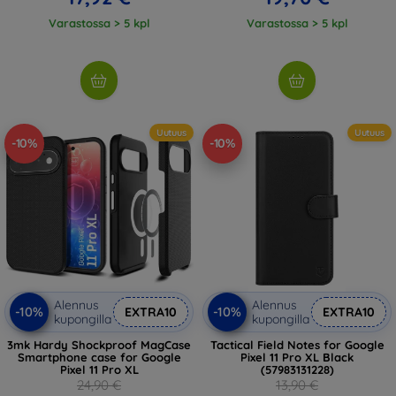
Varastossa > 5 kpl
Varastossa > 5 kpl
Uutuus
Uutuus
-10%
-10%
Alennus
Alennus
-10%
-10%
EXTRA10
EXTRA10
kupongilla
kupongilla
3mk Hardy Shockproof MagCase
Tactical Field Notes for Google
Smartphone case for Google
Pixel 11 Pro XL Black
Pixel 11 Pro XL
(57983131228)
24,90 €
13,90 €