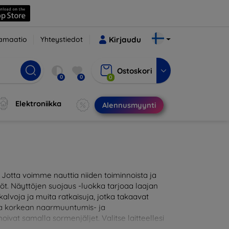
amaatio
Yhteystiedot
Kirjaudu
Ostoskori
0
0
0
Elektroniikka
Alennusmyynti
otta voimme nauttia niiden toiminnoista ja
töt. Näyttöjen suojaus -luokka tarjoaa laajan
alvoja ja muita ratkaisuja, jotka takaavat
joaa korkean naarmuuntumis- ja
oivat samalla sormenjäljet. Valitse laitteellesi
likoimassamme on tuotteita, jotka ovat