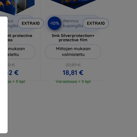
lennus
Alennus
-10%
EXTRA10
EXTRA10
upongilla
kupongilla
 Matt protective
3mk Silverprotection+
glass
protective film
ojen mukaan
Mittojen mukaan
almistettu
valmistettu
14,90 €
20,89 €
3,42 €
18,81 €
tossa > 5 kpl
Varastossa > 5 kpl