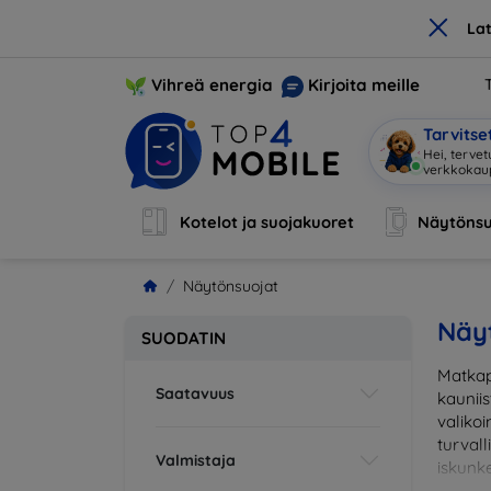
×
La
Vihreä energia
Kirjoita meille
Tarvits
Hei, terve
Kotelot ja suojakuoret
Näytönsu
Näytönsuojat
Näy
SUODATIN
Matkap
Saatavuus
kaunii
valikoi
turval
Valmistaja
iskunke
sopiva 