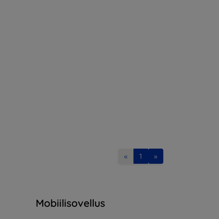
«
1
»
Mobiilisovellus