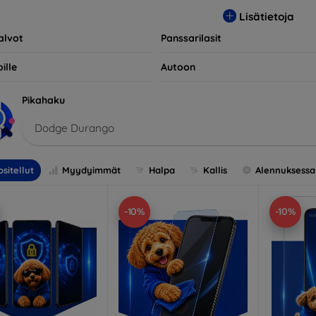
opivia useiden eri merkkien ja mallien kanssa, mikä takaa, että 
Lisätietoja
llisen suojan.
alvot
Panssarilasit
ille
Autoon
Pikahaku
Dodge Durango
sitellut
Myydyimmät
Halpa
Kallis
Alennuksessa
-10%
-10%