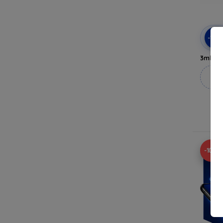
-10
3mk Pri
M
V
-10%