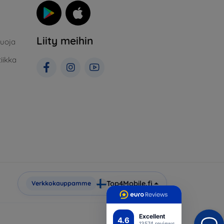
Liity meihin
suoja
iikka
Top4Mobile.fi
Verkkokauppamme
Excellent
4.6
13574 reviews