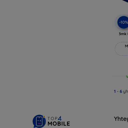
-10
3mk 
M
V
1
-
6
yh
Yhte