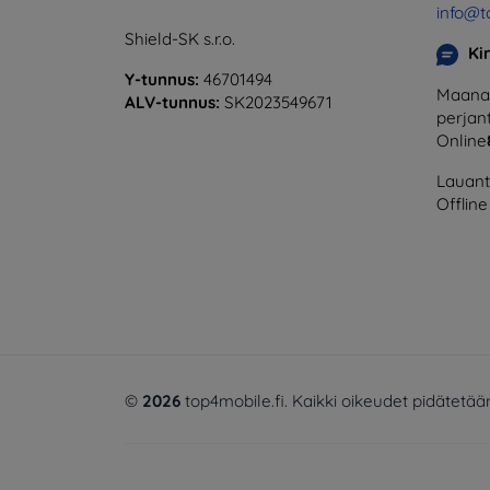
info@t
Shield-SK s.r.o.
Ki
Y-tunnus:
46701494
Maanan
ALV-tunnus:
SK2023549671
perjant
Online
Lauanta
Offline
©
2026
top4mobile.fi. Kaikki oikeudet pidätetää