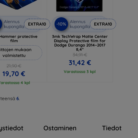
Alennus
Alennus
%
-10%
EXTRA10
EXTRA10
kupongilla
kupongilla
Hammer protective
3mk TechWrap Matte Center
film
Display Protective film for
Dodge Durango 2014–2017
ittojen mukaan
8,4"
34,91 €
valmistettu
31,42 €
21,90 €
Varastossa 3 kpl
19,70 €
arastossa 4 kpl
teensä
6
.
ystiedot
Ostaminen
Tiedot