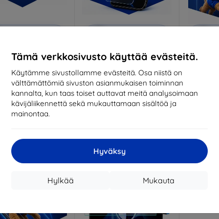
Alennus
Alennus
A
%
-10%
-10%
EXTRA10
EXTRA10
kupongilla
kupongilla
k
Tämä verkkosivusto käyttää evästeitä.
vacy protective glass
3mk Anti-Shock protective
3mk Pure
glass
ittojen mukaan
Käytämme sivustollamme evästeitä. Osa niistä on
Mittojen mukaan
Mitt
valmistettu
välttämättömiä sivuston asianmukaisen toiminnan
valmistettu
v
kannalta, kun taas toiset auttavat meitä analysoimaan
22,90 €
kävijäliikennettä sekä mukauttamaan sisältöä ja
18,90 €
20,61 €
mainontaa.
17,01 €
1
arastossa 3 kpl
Varastossa > 5 kpl
Varas
-10%
Hyväksy
Hylkää
Mukauta