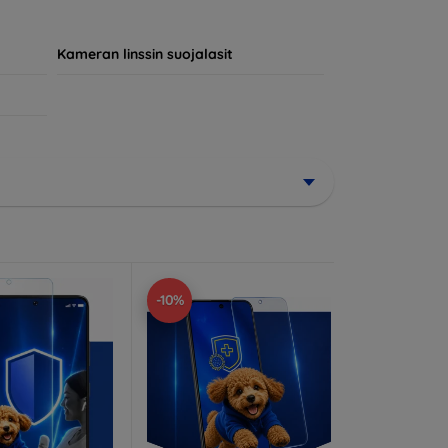
jokainen asiakas löytää laitteelleen
Kameran linssin suojalasit
-10%