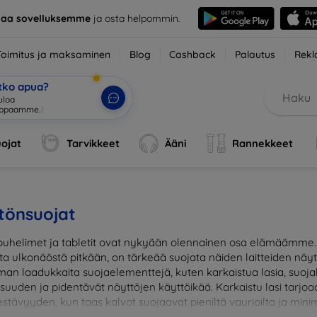
taa sovelluksemme
ja osta helpommin.
Toimitus ja maksaminen
Blog
Cashback
Palautus
Rekl
etko apua?
tuloa verkko
|
ojat
Tarvikkeet
Ääni
Rannekkeet
tönsuojat
uhelimet ja tabletit ovat nykyään olennainen osa elämäämme. J
sta ulkonäöstä pitkään, on tärkeää suojata näiden laitteiden näy
man laadukkaita suojaelementtejä, kuten karkaistua lasia, suojak
lisuuden ja pidentävät näyttöjen käyttöikää. Karkaistu lasi tar
stävyyden, kun taas kalvot suojaavat pieniltä vaurioilta ja minim
suojaus ja suojaa investointisi jokapäiväisiltä sudenkuopilta. Va