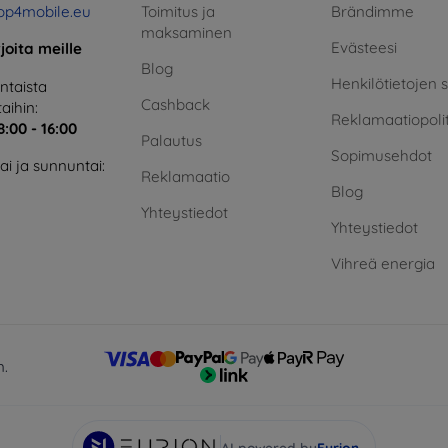
op4mobile.eu
Toimitus ja
Brändimme
maksaminen
Evästeesi
rjoita meille
Blog
Henkilötietojen 
taista
Cashback
aihin:
Reklamaatiopolit
8:00 - 16:00
Palautus
Sopimusehdot
i ja sunnuntai:
Reklamaatio
Blog
Yhteystiedot
Yhteystiedot
Vihreä energia
n.
AI powered by
Eurion