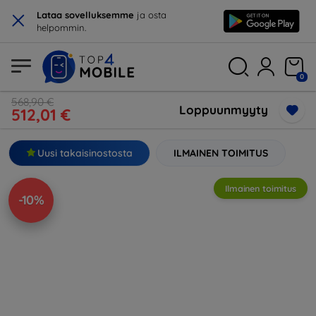
×
Lataa sovelluksemme
ja osta
helpommin.
0
568,90 €
Loppuunmyyty
512,01 €
Uusi takaisinostosta
ILMAINEN TOIMITUS
Ilmainen toimitus
-10%