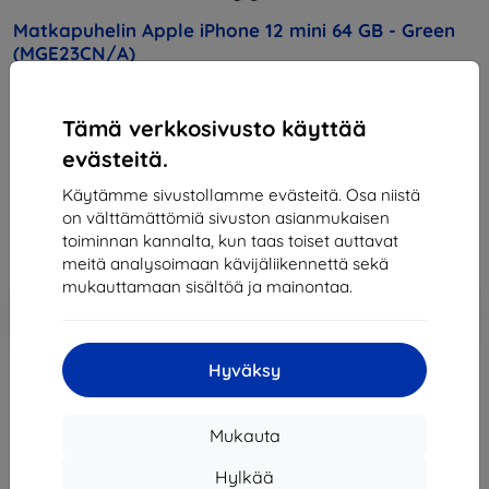
Matkapuhelin Apple iPhone 12 mini 64 GB - Green
(MGE23CN/A)
Osta tämä laite ja saat
25% alennusta
kaikista sen
Tämä verkkosivusto käyttää
lisävarusteista!
evästeitä.
Hinta
Käytämme sivustollamme evästeitä. Osa niistä
568,90 €
on välttämättömiä sivuston asianmukaisen
512,01 €
toiminnan kannalta, kun taas toiset auttavat
meitä analysoimaan kävijäliikennettä sekä
mukauttamaan sisältöä ja mainontaa.
Lisää
Alennus kupongilla
-10%
EXTRA10
ostoskoriin
Hyväksy
Loppuunmyyty
Mukauta
Loppuunmyyty
Hylkää