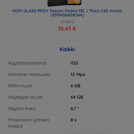
HOFI GLASS PRO+ Xiaomi Redmi 13C / Poco C65 musta
(9319456608564)
13,90 €
10,43 €
Kaikki
Käyttöjärjestelmä
iOS
Kameran resoluutio
12
Mpx
RAM-muisti
6
GB
Käyttäjän muisti
64
GB
Näytön koko
6,1
"
Prosessorin ytimien
8
x
määrä