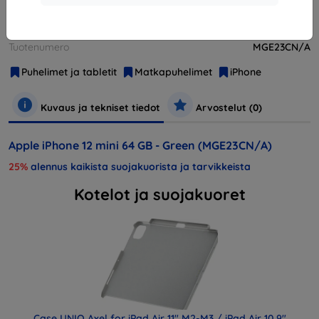
Valmistaja
Apple
Tuotenumero
MGE23CN/A
Puhelimet ja tabletit
Matkapuhelimet
iPhone
Kuvaus ja tekniset tiedot
Arvostelut (0)
Apple iPhone 12 mini 64 GB - Green (MGE23CN/A)
25%
alennus kaikista suojakuorista ja tarvikkeista
Kotelot ja suojakuoret
Case UNIQ Axel for iPad Air 11" M2-M3 / iPad Air 10.9"