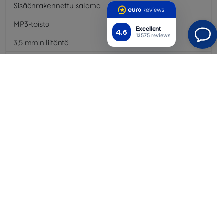
Sisäänrakennettu salama
Kyllä
MP3-toisto
Kyllä
Excellent
4.6
13575 reviews
3,5 mm:n liitäntä
Kyllä
NFC
Kyllä
4G/LTE
Kyllä
Multimediaviestit MMS
Kyllä
Akun kapasiteetti
3140
mAh
Bluetooth
Kyllä
WiFi
Kyllä
GPS-moduuli
Kyllä
Näytön tarkkuus
1920 x 1080
Väri
Vihreä