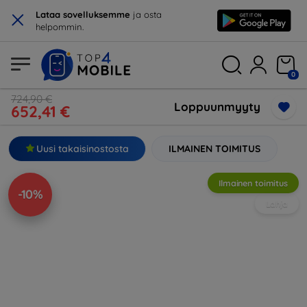
×
Lataa sovelluksemme
ja osta
helpommin.
0
724,90 €
Loppuunmyyty
652,41 €
Uusi takaisinostosta
ILMAINEN TOIMITUS
Ilmainen toimitus
-10%
Lahja