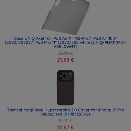
Case UNIQ Axel for iPad Air 11" M2-M3 / iPad Air 10.9"
(2022/2020) / iPad Pro 11" (2022/202 white (UNIQ-PDA11(M2)-
AXELCWHT)
28,90 €
21,68 €
Tactical MagForce Hyperstealth 2.0 Cover for iPhone 17 Pro
Black/Red (57983126612)
16,90 €
12,67 €