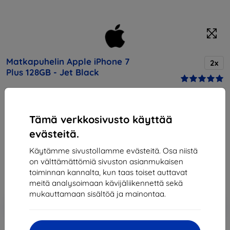
Matkapuhelin Apple iPhone 7
2x
Plus 128GB - Jet Black
Osta tämä laite ja saat
25% alennusta
kaikista sen
Tämä verkkosivusto käyttää
lisävarusteista!
evästeitä.
Hinta
Käytämme sivustollamme evästeitä. Osa niistä
724,90 €
on välttämättömiä sivuston asianmukaisen
652,41 €
toiminnan kannalta, kun taas toiset auttavat
meitä analysoimaan kävijäliikennettä sekä
mukauttamaan sisältöä ja mainontaa.
Lisää
Alennus kupongilla
-10%
EXTRA10
ostoskoriin