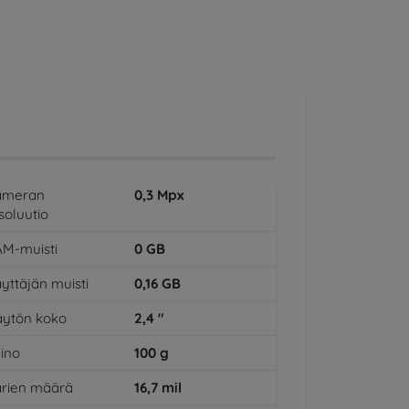
ameran
0,3
Mpx
soluutio
M-muisti
0
GB
yttäjän muisti
0,16
GB
ytön koko
2,4
"
ino
100
g
rien määrä
16,7
mil