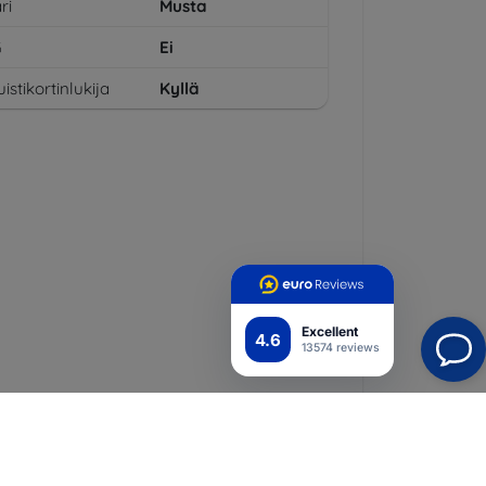
ri
Musta
G
Ei
istikortinlukija
Kyllä
Excellent
4.6
13574 reviews