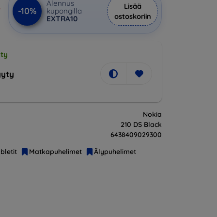
€
Alennus
Lisää
-10%
kupongilla
ostoskoriin
EXTRA10
ty
yty
Nokia
210 DS Black
6438409029300
bletit
Matkapuhelimet
Älypuhelimet