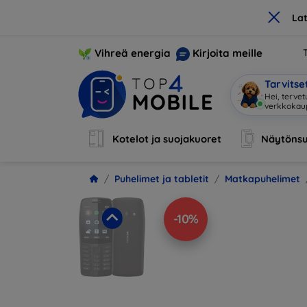
×
La
Vihreä energia
Kirjoita meille
Tarvits
Hei,
|
Kotelot ja suojakuoret
Näytönsu
Puhelimet ja tabletit
Matkapuhelimet
-10%