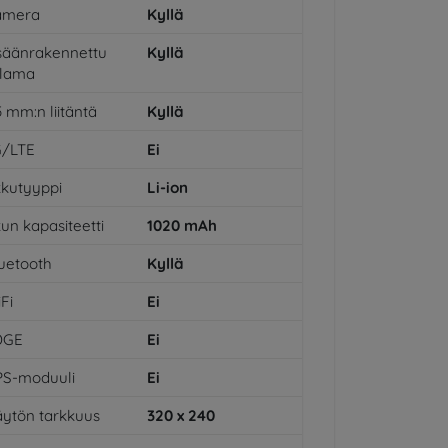
amera
Kyllä
säänrakennettu
Kyllä
alama
5 mm:n liitäntä
Kyllä
G/LTE
Ei
kutyyppi
Li-ion
un kapasiteetti
1020
mAh
uetooth
Kyllä
Fi
Ei
DGE
Ei
PS-moduuli
Ei
ytön tarkkuus
320 x 240