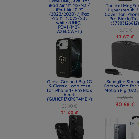
Case UNIQ Axel for
iPad Air 11" M2-M3 /
Tactical MagFo
iPad Air 10.9"
Hyperstealth 2
(2022/2020) / iPad
Cover for iPhone
Pro 11" (2022/202
Pro Black/Re
white (UNIQ-
(57983126612
PDA11(M2)-
16,90 €
AXELCWHT)
12,67 €
28,90 €
21,68 €
Guess Grained Big 4G
Sunnylife Stor
& Classic Logo case
Combo Bag for 
for iPhone 17 Pro Max
Motion Fly (0735
black
40,90 €
(GUHCP17XPGT4MBK)
30,68 €
28,90 €
21,68 €