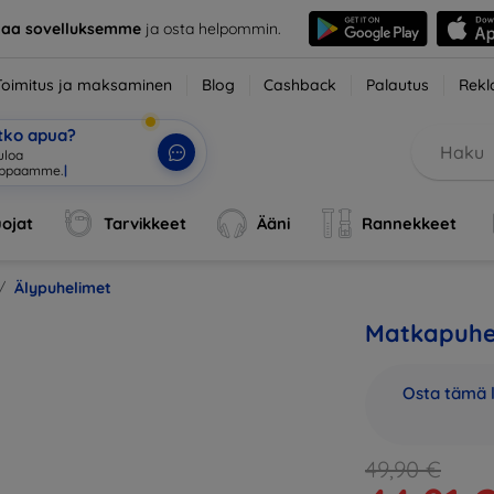
taa sovelluksemme
ja osta helpommin.
Toimitus ja maksaminen
Blog
Cashback
Palautus
Rekl
etko apua?
ojat
Tarvikkeet
Ääni
Rannekkeet
Älypuhelimet
Matkapuhel
Osta tämä l
49,90 €