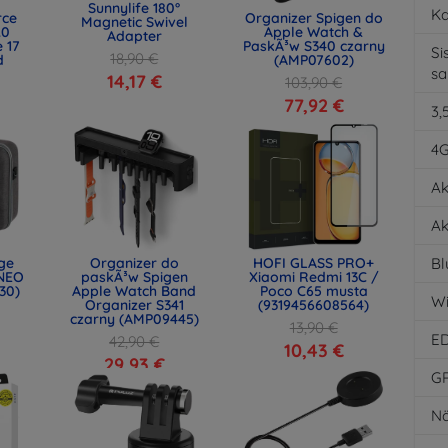
Sunnylife 180°
K
rce
Organizer Spigen do
Magnetic Swivel
.0
Apple Watch &
Adapter
 17
PaskÃ³w S340 czarny
Si
18,90 €
d
(AMP07602)
s
)
14,17 €
103,90 €
77,92 €
3,
4
Ak
Ak
age
Organizer do
HOFI GLASS PRO+
Bl
NEO
paskÃ³w Spigen
Xiaomi Redmi 13C /
30)
Apple Watch Band
Poco C65 musta
Wi
Organizer S341
(9319456608564)
czarny (AMP09445)
13,90 €
E
42,90 €
10,43 €
29,93 €
G
Nä