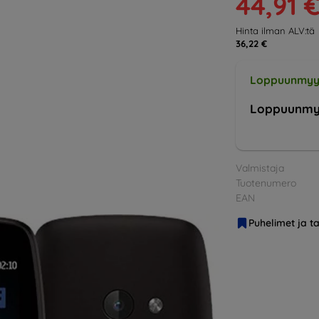
44,91 
Hinta ilman ALV:tä
36,22 €
Loppuunmyy
Loppuunmy
Valmistaja
Tuotenumero
EAN
Puhelimet ja ta