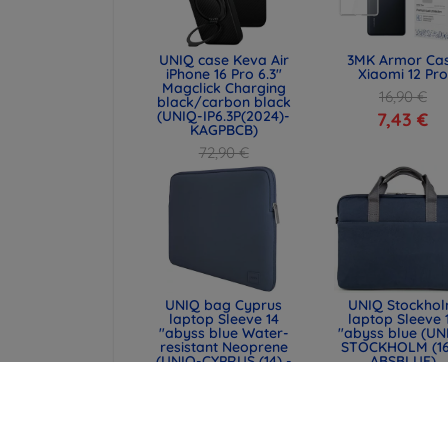
UNIQ case Keva Air
3MK Armor Ca
iPhone 16 Pro 6.3"
Xiaomi 12 Pro
Magclick Charging
16,90 €
black/carbon black
(UNIQ-IP6.3P(2024)-
7,43 €
KAGPBCB)
72,90 €
54,67 €
UNIQ bag Cyprus
UNIQ Stockho
laptop Sleeve 14
laptop Sleeve 
"abyss blue Water-
"abyss blue (UN
resistant Neoprene
STOCKHOLM (16
(UNIQ-CYPRUS (14) -
ABSBLUE)
ABSBLUE)
51,89 €
32,90 €
38,92 €
24,68 €