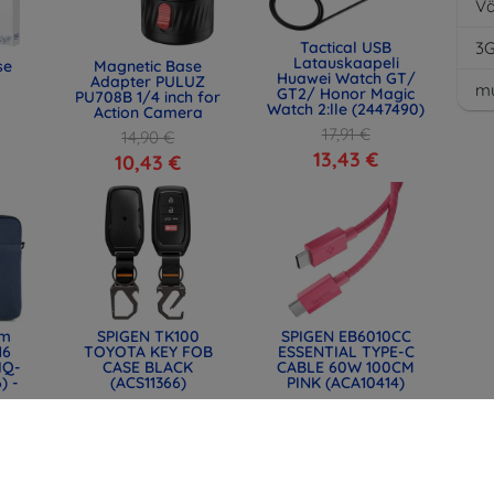
Vä
3
Tactical USB
Latauskaapeli
se
Magnetic Base
Huawei Watch GT/
Adapter PULUZ
mu
GT2/ Honor Magic
PU708B 1/4 inch for
Watch 2:lle (2447490)
Action Camera
17,91 €
14,90 €
13,43 €
10,43 €
lm
SPIGEN TK100
SPIGEN EB6010CC
16
TOYOTA KEY FOB
ESSENTIAL TYPE-C
IQ-
CASE BLACK
CABLE 60W 100CM
) -
(ACS11366)
PINK (ACA10414)
34,91 €
14,90 €
26,18 €
11,18 €