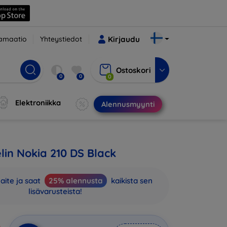
amaatio
Yhteystiedot
Kirjaudu
Ostoskori
0
0
0
Elektroniikka
Alennusmyynti
in Nokia 210 DS Black
aite ja saat
25% alennusta
kaikista sen
lisävarusteista!