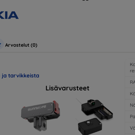
Arvostelut (0)
K
re
 ja tarvikkeista
RA
Lisävarusteet
Kä
Nä
Pa
Vä