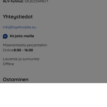
ALV-tunnus:
SK2023549671
Yhteystiedot
info@top4mobile.eu
Kirjoita meille
Maanantaista perjantaihin:
Online
8:00 - 16:00
Lauantai ja sunnuntai:
Offline
Ostaminen
Toimitus ja maksaminen
Blog