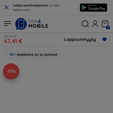
×
Lataa sovelluksemme
ja osta
helpommin.
0
74,90 €
Loppuunmyyty
67,41 €
40+
asiakasta on jo ostanut
-10%