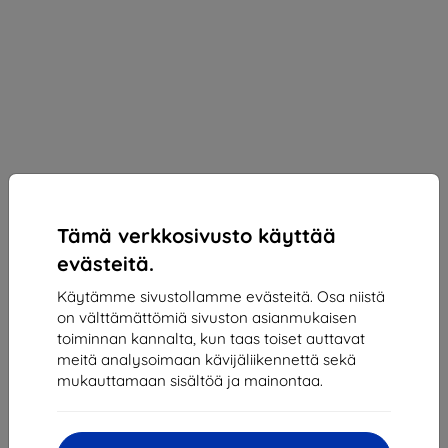
Tämä verkkosivusto käyttää
evästeitä.
Käytämme sivustollamme evästeitä. Osa niistä
on välttämättömiä sivuston asianmukaisen
toiminnan kannalta, kun taas toiset auttavat
meitä analysoimaan kävijäliikennettä sekä
Samsung micro SDXC 512GB PRO Ultimate + SD
mukauttamaan sisältöä ja mainontaa.
adaptér
Sopii:
Uni