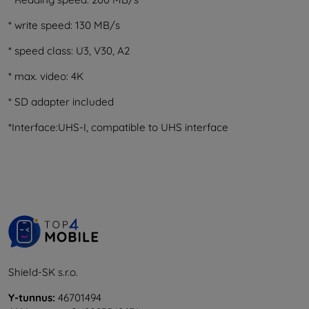
* write speed: 130 MB/s
* speed class: U3, V30, A2
* max. video: 4K
* SD adapter included
*Interface:UHS-I, compatible to UHS interface
Shield-SK s.r.o.
Y-tunnus:
46701494