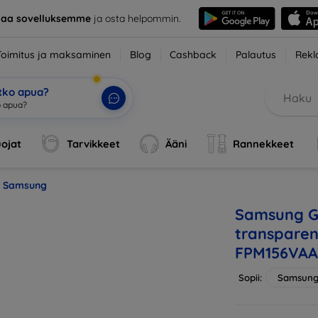
taa sovelluksemme
ja osta helpommin.
Toimitus ja maksaminen
Blog
Cashback
Palautus
Rekl
etko apua?
o apua?
|
ojat
Tarvikkeet
Ääni
Rannekkeet
Samsung
Samsung G
transparen
FPM156VA
Sopii:
Samsung