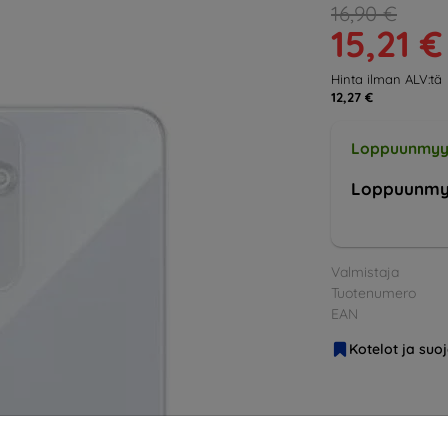
16,90 €
15,21 €
Hinta ilman ALV:tä
12,27 €
Loppuunmyy
Loppuunmy
Valmistaja
Tuotenumero
EAN
Kotelot ja suo