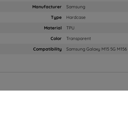
Manufacturer
Samsung
Type
Hardcase
Material
TPU
Color
Transparent
Compatibility
Samsung Galaxy M15 5G M156
ystiedot
Ostaminen
Tiedot
op4mobile.eu
Toimitus ja
Brändimme
maksaminen
Evästeesi
rjoita meille
Blog