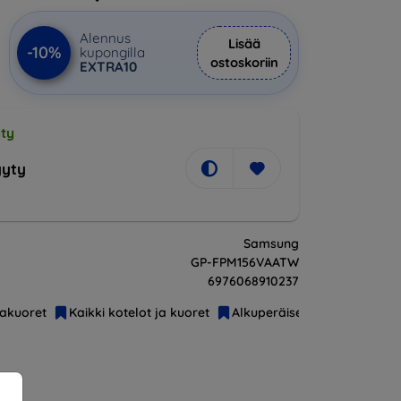
Alennus
Lisää
-10%
kupongilla
ostoskoriin
EXTRA10
ty
yty
Samsung
GP-FPM156VAATW
6976068910237
jakuoret
Kaikki kotelot ja kuoret
Alkuperäiset
Samsung