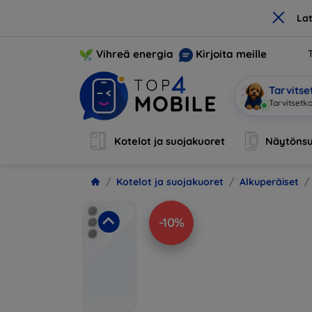
×
La
Vihreä energia
Kirjoita meille
Tarvits
Tarvitsetk
Kotelot ja suojakuoret
Näytönsu
Kotelot ja suojakuoret
Alkuperäiset
-10%