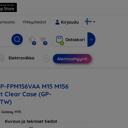
amaatio
Yhteystiedot
Kirjaudu
Ostoskori
0
0
0
Elektroniikka
Alennusmyynti
P-FPM156VAA M15 M156
t Clear Case (GP-
ATW)
 Galaxy M15
Kuvaus ja tekniset tiedot