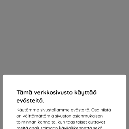
Tämä verkkosivusto käyttää
evästeitä.
Käytämme sivustollamme evästeitä. Osa niistä
on välttämättömiä sivuston asianmukaisen
3MK ARC+ Fullscreen foil for Samsung Galaxy S25
toiminnan kannalta, kun taas toiset auttavat
FE
meitä analysoimaan kävijäliikennettä sekä