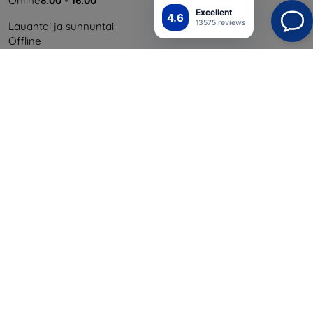
Online
8:00 - 16:00
Excellent
4.6
13575 reviews
Lauantai ja sunnuntai:
Offline
Ostaminen
Toimitus ja maksaminen
Blog
Cashback
Palautus
Reklamaatio
Yhteystiedot
Tiedot
Brändimme