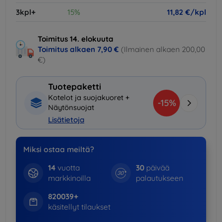
3kpl+
15%
11,82 €/kpl
Toimitus 14. elokuuta
Toimitus alkaen
7,90 €
(Ilmainen alkaen 200,00
€)
Tuotepaketti
Kotelot ja suojakuoret +
-15%
Näytönsuojat
Lisätietoja
Miksi ostaa meiltä?
14
vuotta
30
päivää
markkinoilla
palautukseen
820039+
käsitellyt tilaukset