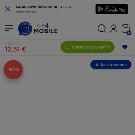
×
Lataa sovelluksemme
ja osta
helpommin.
0
13,90 €
Lisää ostoskoriin
12,51 €
Suosittelemme
-10%