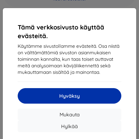
41,90 €
37,71 €
Tämä verkkosivusto käyttää
Hinta ilman ALV:tä
30,41 €
evästeitä.
Käytämme sivustollamme evästeitä. Osa niistä
Lisää
Alennus kupongilla
-10%
on välttämättömiä sivuston asianmukaisen
EXTRA10
ostoskoriin
toiminnan kannalta, kun taas toiset auttavat
meitä analysoimaan kävijäliikennettä sekä
mukauttamaan sisältöä ja mainontaa.
Loppuunmyyty
Loppuunmyyty
Hyväksy
Mukauta
Valmistaja
Nokia
Tuotenumero
150 DS Black
Hylkää
EAN
6438158763388