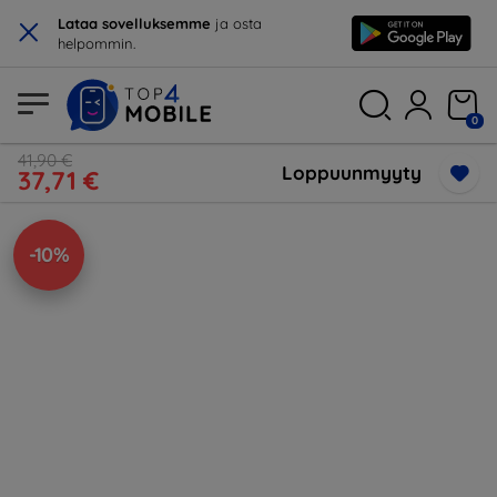
×
Lataa sovelluksemme
ja osta
helpommin.
0
41,90 €
Loppuunmyyty
37,71 €
-10%