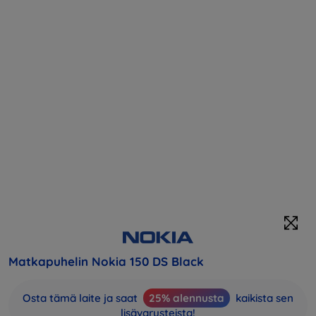
Matkapuhelin Nokia 150 DS Black
Osta tämä laite ja saat
25% alennusta
kaikista sen
lisävarusteista!