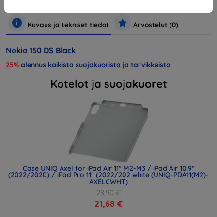
Puhelimet ja tabletit
Matkapuhelimet
Älypuhelimet
Kuvaus ja tekniset tiedot
Arvostelut (0)
Nokia 150 DS Black
25%
alennus kaikista suojakuorista ja tarvikkeista
Kotelot ja suojakuoret
Case UNIQ Axel for iPad Air 11" M2-M3 / iPad Air 10.9"
(2022/2020) / iPad Pro 11" (2022/202 white (UNIQ-PDA11(M2)-
AXELCWHT)
28,90 €
21,68 €