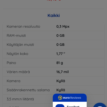
Kaikki
Kameran resoluutio
0,3
Mpx
RAM-muisti
0
GB
Käyttäjän muisti
0
GB
Näytön koko
1,77
"
Paino
81
g
Värien määrä
16,7
mil
Kamera
Kyllä
Sisäänrakennettu salama
Kyllä
3,5 mm:n liitäntä
Kyllä
Excellent