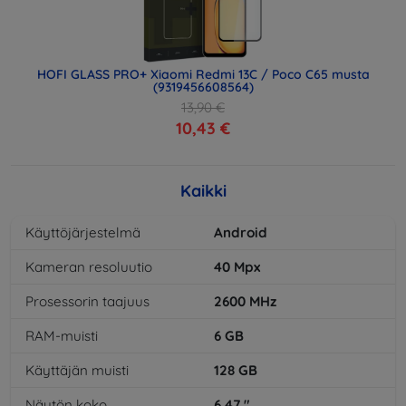
HOFI GLASS PRO+ Xiaomi Redmi 13C / Poco C65 musta
(9319456608564)
13,90 €
10,43 €
Kaikki
Käyttöjärjestelmä
Android
Kameran resoluutio
40
Mpx
Prosessorin taajuus
2600
MHz
RAM-muisti
6
GB
Käyttäjän muisti
128
GB
Näytön koko
6,47
"