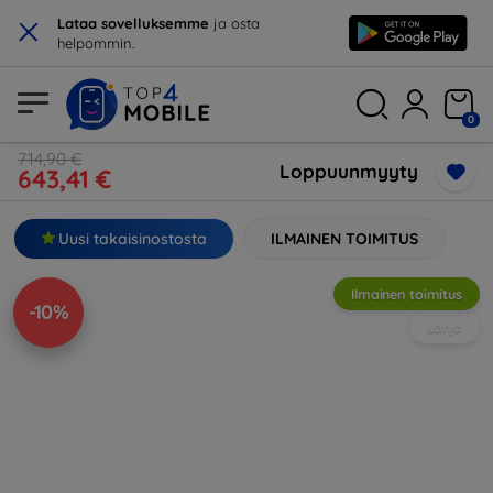
×
Lataa sovelluksemme
ja osta
helpommin.
0
714,90 €
Loppuunmyyty
643,41 €
Uusi takaisinostosta
ILMAINEN TOIMITUS
Ilmainen toimitus
-10%
Lahja