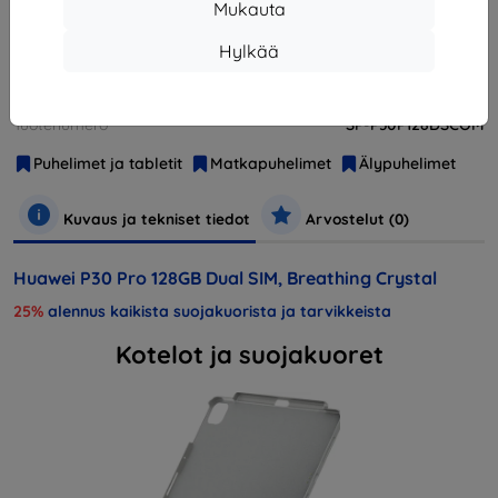
Loppuunmyyty
Mukauta
Hylkää
Valmistaja
Huawei
Tuotenumero
SP-P30P128DSCOM
Puhelimet ja tabletit
Matkapuhelimet
Älypuhelimet
Kuvaus ja tekniset tiedot
Arvostelut (0)
Huawei P30 Pro 128GB Dual SIM, Breathing Crystal
25%
alennus kaikista suojakuorista ja tarvikkeista
Kotelot ja suojakuoret