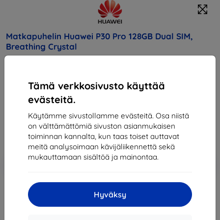
Matkapuhelin Huawei P30 Pro 128GB Dual SIM,
Breathing Crystal
Osta tämä laite ja saat
25% alennusta
kaikista sen
lisävarusteista!
Tämä verkkosivusto käyttää
evästeitä.
Hinta
714,90 €
Käytämme sivustollamme evästeitä. Osa niistä
643,41 €
on välttämättömiä sivuston asianmukaisen
toiminnan kannalta, kun taas toiset auttavat
meitä analysoimaan kävijäliikennettä sekä
mukauttamaan sisältöä ja mainontaa.
Lisää
Alennus kupongilla
-10%
EXTRA10
ostoskoriin
Hyväksy
Loppuunmyyty