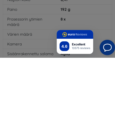
Paino
192
g
Prosessorin ytimien
8
x
määrä
Värien määrä
16
mil
Kamera
Kyllä
Excellent
4.6
13575 reviews
Sisäänrakennettu salama
Kyllä
3,5 mm:n liitäntä
Ei
4G/LTE
Kyllä
Akkutyyppi
Li-Po
Akun kapasiteetti
4200
mAh
Bluetooth
Kyllä
WiFi
Kyllä