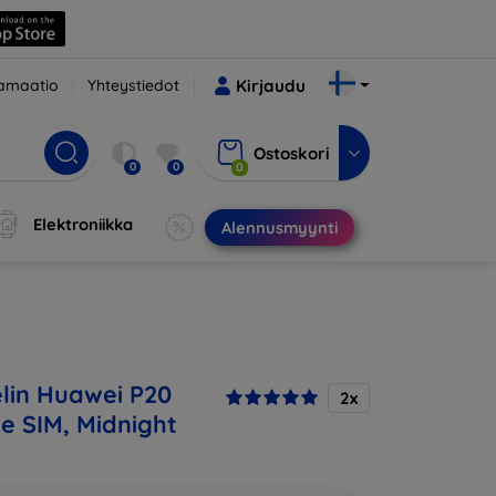
amaatio
Yhteystiedot
Kirjaudu
Ostoskori
0
0
0
Elektroniikka
Alennusmyynti
lin Huawei P20
2x
le SIM, Midnight