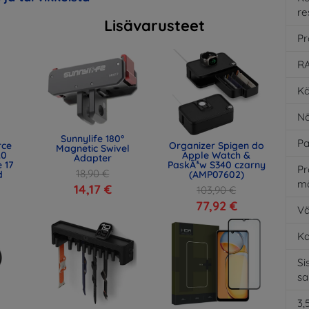
re
Lisävarusteet
Pr
RA
Kä
Nä
Sunnylife 180°
Pa
rce
Organizer Spigen do
Magnetic Swivel
.0
Apple Watch &
Adapter
 17
PaskÃ³w S340 czarny
Pr
18,90 €
d
(AMP07602)
m
)
14,17 €
103,90 €
77,92 €
Vä
K
Si
s
3,