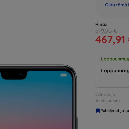
Osta tämä l
Hinta
519,90 €
467,91
Loppuunmyy
Loppuunmy
Valmistaja
Tuotenumero
Puhelimet ja ta