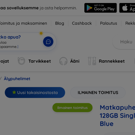
taa sovelluksemme
ja osta helpommin.
Toimitus ja maksaminen
Blog
Cashback
Palautus
Rekl
etko apua?
ojat
Tarvikkeet
Ääni
Rannekkeet
Älypuhelimet
Uusi takaisinostosta
ILMAINEN TOIMITUS
Matkapuhe
Ilmainen toimitus
128GB Sing
Blue