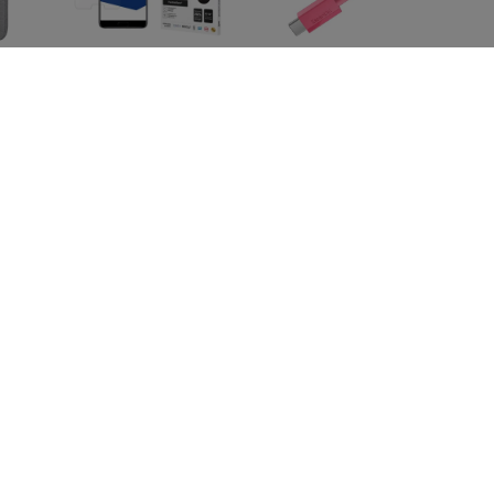
us
3MK FlexibleGlass
SPIGEN EB6010CC
16
Huawei P20 Hybrid
ESSENTIAL TYPE-C
er-
Glass
CABLE 60W 100CM
ene
PINK (ACA10414)
12,90 €
6) -
14,90 €
9,67 €
11,18 €
NUS
SPIGEN EB6015CC
SPIGEN EB6015CC
AFE
ESSENTIAL TYPE-C
ESSENTIAL TYPE-C
CABLE 60W 150CM
CABLE 60W 150CM
RD
WHITE (ACA10416)
BLACK (ACA10417)
LIC
14,90 €
14,90 €
40)
11,18 €
11,18 €
Kaikki