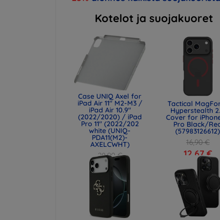
Kotelot ja suojakuoret
Case UNIQ Axel for
iPad Air 11" M2-M3 /
Tactical MagFo
iPad Air 10.9"
Hyperstealth 2
(2022/2020) / iPad
Cover for iPhone
Pro 11" (2022/202
Pro Black/Re
white (UNIQ-
(57983126612
PDA11(M2)-
16,90 €
AXELCWHT)
12,67 €
28,90 €
21,68 €