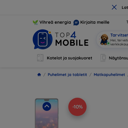
×
La
Vihreä energia
Kirjoita meille
Tarvits
Ol
|
Kotelot ja suojakuoret
Näytönsu
Puhelimet ja tabletit
Matkapuhelimet
-10%