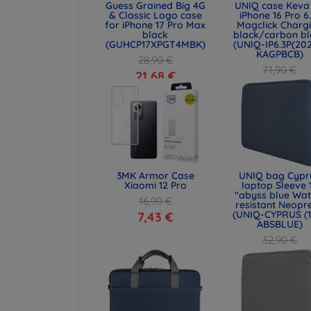
Guess Grained Big 4G
UNIQ case Keva 
& Classic Logo case
iPhone 16 Pro 6
for iPhone 17 Pro Max
Magclick Charg
black
black/carbon bl
(GUHCP17XPGT4MBK)
(UNIQ-IP6.3P(20
KAGPBCB)
28,90 €
71,90 €
21,68 €
53,93 €
3MK Armor Case
UNIQ bag Cypr
Xiaomi 12 Pro
laptop Sleeve 
"abyss blue Wat
16,90 €
resistant Neopr
(UNIQ-CYPRUS (1
7,43 €
ABSBLUE)
32,90 €
24,68 €