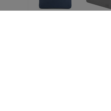
UNIQ Stockholm
UNIQ bag Cypr
laptop Sleeve 16
laptop Sleeve 
"abyss blue (UNIQ-
"marl gray Wat
STOCKHOLM (16) -
resistant Neopr
ABSBLUE)
(UNIQ-CYPRUS (1
MALGRY)
51,89 €
37,89 €
38,92 €
28,42 €
Spigen Universal
SPIGEN VALENTI
Passport Holder with
MAGFIT+ MAGS
MagSafe Wallet,
UNIVERSAL
black (AFA11344)
MAGNETIC CA
HOLDER METAL
46,90 €
ORANGE (AFA113
35,18 €
40,90 €
30,68 €
Kaikki