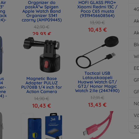
Air
Organizer do
HOFI GLASS PRO+
.3"
paskÃ³w Spigen
Xiaomi Redmi 13C /
4
ing
Apple Watch Band
Poco C65 musta
ack
Organizer S341
(9319456608564)
24)-
czarny (AMP09445)
Ak
13,90 €
42,90 €
10,43 €
Ak
29,93 €
Bl
Wi
E
Tactical USB
Latauskaapeli
us
Magnetic Base
G
Huawei Watch GT/
14
Adapter PULUZ
GT2/ Honor Magic
er-
PU708B 1/4 inch for
Watch 2:lle (2447490)
ene
Action Camera
G
4) -
17,91 €
14,90 €
Nä
13,43 €
10,43 €
Vä
3