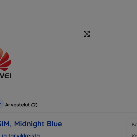
Arvostelut (2)
IM, Midnight Blue
Kä
 ja tarvikkeista
K