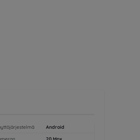
yttöjärjestelmä
Android
ameran
20
Mpx