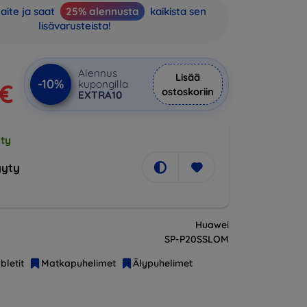
aite ja saat
25% alennusta
kaikista sen
lisävarusteista!
Alennus
Lisää
-10%
kupongilla
 €
ostoskoriin
EXTRA10
ty
yty
Huawei
SP-P20SSLOM
bletit
Matkapuhelimet
Älypuhelimet