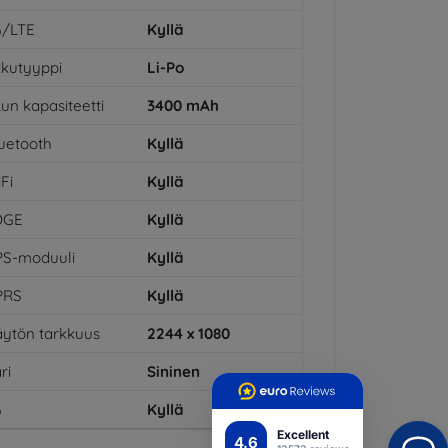
G/LTE
Kyllä
kutyyppi
Li-Po
un kapasiteetti
3400
mAh
uetooth
Kyllä
Fi
Kyllä
DGE
Kyllä
PS-moduuli
Kyllä
PRS
Kyllä
ytön tarkkuus
2244 x 1080
ri
Sininen
G
Kyllä
Excellent
4.6