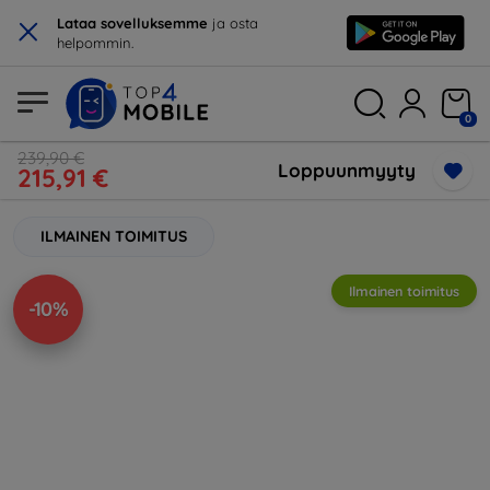
×
Lataa sovelluksemme
ja osta
helpommin.
0
239,90 €
Loppuunmyyty
215,91 €
ILMAINEN TOIMITUS
Ilmainen toimitus
-10%