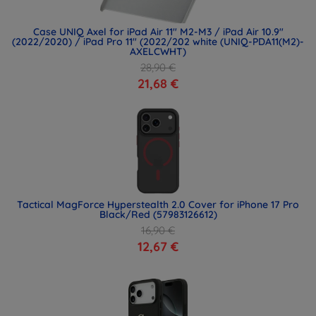
Case UNIQ Axel for iPad Air 11" M2-M3 / iPad Air 10.9"
(2022/2020) / iPad Pro 11" (2022/202 white (UNIQ-PDA11(M2)-
AXELCWHT)
28,90 €
21,68 €
Tactical MagForce Hyperstealth 2.0 Cover for iPhone 17 Pro
Black/Red (57983126612)
16,90 €
12,67 €