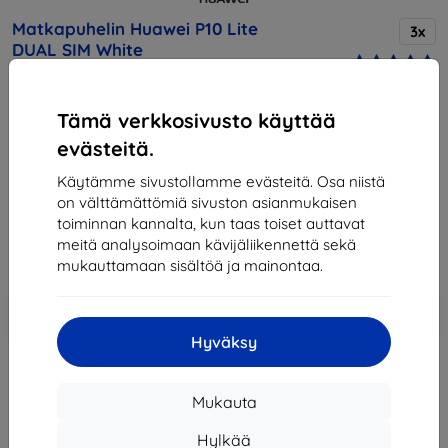
Matkapuhelin Huawei P10 Lite
3x
DUAL SIM White
Tämä verkkosivusto käyttää
Osta tämä laite ja saat
25% alennusta
kaikista sen
lisävarusteista!
evästeitä.
Käytämme sivustollamme evästeitä. Osa niistä
239,90 €
on välttämättömiä sivuston asianmukaisen
215,91 €
toiminnan kannalta, kun taas toiset auttavat
meitä analysoimaan kävijäliikennettä sekä
Hinta ilman ALV:tä
174,12 €
mukauttamaan sisältöä ja mainontaa.
Lisää
Alennus kupongilla
-10%
EXTRA10
ostoskoriin
Hyväksy
Loppuunmyyty
Mukauta
Loppuunmyyty
Hylkää