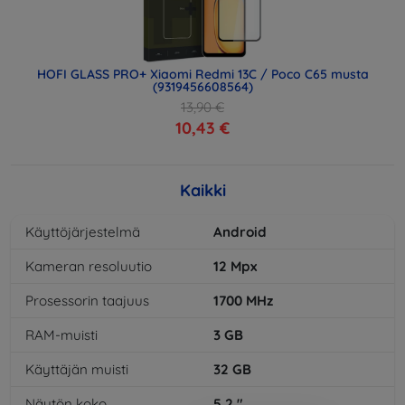
HOFI GLASS PRO+ Xiaomi Redmi 13C / Poco C65 musta
(9319456608564)
13,90 €
10,43 €
Kaikki
Käyttöjärjestelmä
Android
Kameran resoluutio
12
Mpx
Prosessorin taajuus
1700
MHz
RAM-muisti
3
GB
Käyttäjän muisti
32
GB
Näytön koko
5,2
"