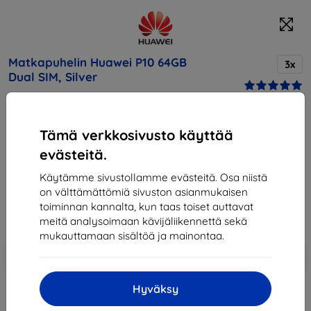
Matkapuhelin Huawei P10 64GB
3x
Dual SIM, Silver
Osta tämä laite ja saat
25% alennusta
kaikista sen
Tämä verkkosivusto käyttää
lisävarusteista!
evästeitä.
Hinta
Käytämme sivustollamme evästeitä. Osa niistä
442,90 €
on välttämättömiä sivuston asianmukaisen
398,61 €
toiminnan kannalta, kun taas toiset auttavat
meitä analysoimaan kävijäliikennettä sekä
mukauttamaan sisältöä ja mainontaa.
Lisää
Alennus kupongilla
-10%
EXTRA10
ostoskoriin
Hyväksy