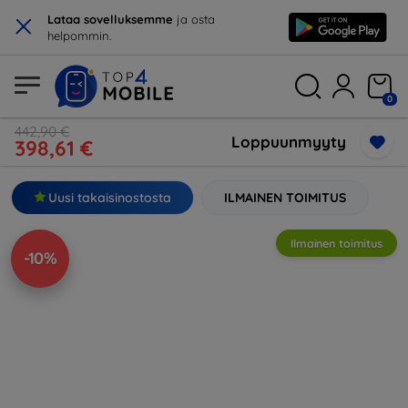
×
Lataa sovelluksemme
ja osta
helpommin.
0
442,90 €
Loppuunmyyty
398,61 €
Uusi takaisinostosta
ILMAINEN TOIMITUS
Ilmainen toimitus
-10%