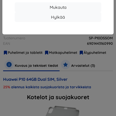
Loppuunmyyty
Mukauta
Loppuunmyyty
Hylkää
Valmistaja
Huawei
Tuotenumero
SP-P10DSSOM
EAN
6901443160990
Puhelimet ja tabletit
Matkapuhelimet
Älypuhelimet
Kuvaus ja tekniset tiedot
Arvostelut (3)
Huawei P10 64GB Dual SIM, Silver
25%
alennus kaikista suojakuorista ja tarvikkeista
Kotelot ja suojakuoret