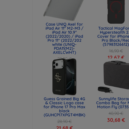
Case UNIQ Axel for
iPad Air 11" M2-M3 /
Tactical MagFo
iPad Air 10.9"
Hyperstealth 2
(2022/2020) / iPad
Cover for iPhone
Pro 11" (2022/202
Pro Black/Re
white (UNIQ-
(57983126612
PDA11(M2)-
16,90 €
AXELCWHT)
12,67 €
28,90 €
21,68 €
Guess Grained Big 4G
Sunnylife Stor
& Classic Logo case
Combo Bag for 
for iPhone 17 Pro Max
Motion Fly (0735
black
40,90 €
(GUHCP17XPGT4MBK)
30,68 €
28,90 €
21,68 €