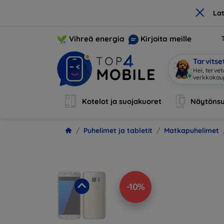
×
La
Vihreä energia
Kirjoita meille
Tarvits
|
Kotelot ja suojakuoret
Näytönsu
Puhelimet ja tabletit
Matkapuhelimet
-10%