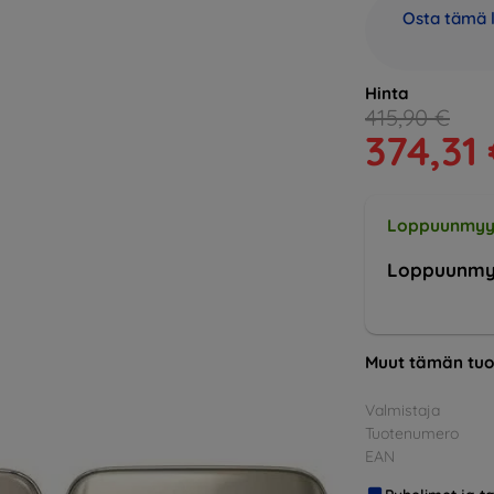
Osta tämä l
Hinta
415,90 €
374,31
Loppuunmyy
Loppuunmy
Muut tämän tuo
Valmistaja
Tuotenumero
EAN