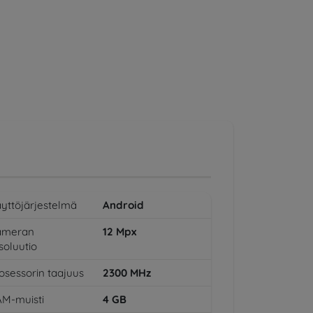
yttöjärjestelmä
Android
ameran
12
Mpx
soluutio
osessorin taajuus
2300
MHz
M-muisti
4
GB