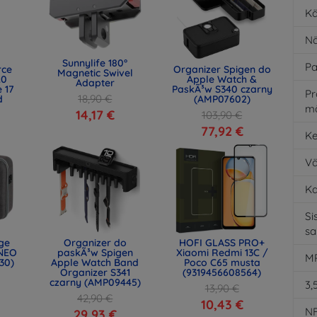
Kä
Nä
Sunnylife 180°
Pa
rce
Organizer Spigen do
Magnetic Swivel
.0
Apple Watch &
Adapter
 17
PaskÃ³w S340 czarny
Pr
18,90 €
d
(AMP07602)
m
)
14,17 €
103,90 €
77,92 €
Ke
Vä
K
Si
s
age
Organizer do
HOFI GLASS PRO+
NEO
paskÃ³w Spigen
Xiaomi Redmi 13C /
MP
30)
Apple Watch Band
Poco C65 musta
Organizer S341
(9319456608564)
czarny (AMP09445)
3,
13,90 €
42,90 €
10,43 €
N
29,93 €