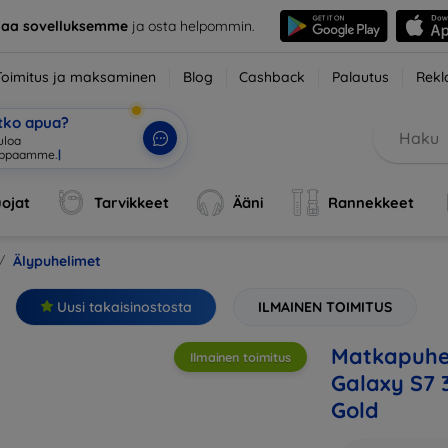
taa sovelluksemme
ja osta helpommin.
Toimitus ja maksaminen
Blog
Cashback
Palautus
Rekl
etko apua?
ojat
Tarvikkeet
Ääni
Rannekkeet
Älypuhelimet
Uusi takaisinostosta
ILMAINEN TOIMITUS
Matkapuhe
Ilmainen toimitus
Galaxy S7 
Gold