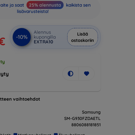
aite ja saat
25% alennusta
kaikista sen
lisävarusteista!
Alennus
Lisää
-10%
kupongilla
 €
ostoskoriin
EXTRA10
ty
yty
tteen vaihtoehdot
Samsung
SM-G930FZDAETL
8806088181851