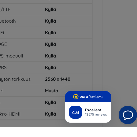
G/LTE
Kyllä
uetooth
Kyllä
Fi
Kyllä
DGE
Kyllä
PS-moduuli
Kyllä
PRS
Kyllä
ytön tarkkuus
2560 x 1440
ri
Musta
G
Kyllä
Excellent
4.6
ikro-HDMI
Kyllä
13575 reviews