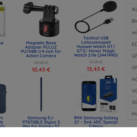
4
Bl
Wi
Tactical USB
Latauskaapeli
se
Magnetic Base
E
Huawei Watch GT/
Adapter PULUZ
GT2/ Honor Magic
PU708B 1/4 inch for
Watch 2:lle (2447490)
Action Camera
G
17,91 €
14,90 €
G
13,43 €
10,43 €
Nä
Vä
3
M
lm
Samsung EJ-
3MK Samsung Galaxy
16
PT870BLE Stylus S
S7 - 3mk ARC Special
IQ-
Pen for Galaxy S7
Edition
) -
Blue (Service Pack)
13,90 €
(GH96-13642D)