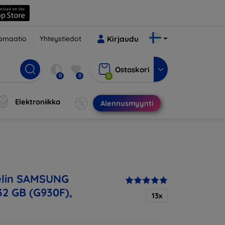
amaatio
Yhteystiedot
Kirjaudu
Ostoskori
0
0
0
Elektroniikka
Alennusmyynti
lin SAMSUNG
32 GB (G930F),
13x