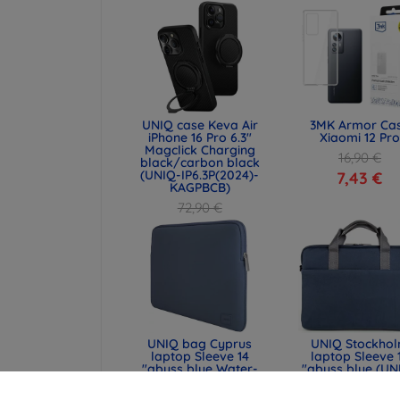
UNIQ case Keva Air
3MK Armor Ca
iPhone 16 Pro 6.3"
Xiaomi 12 Pro
Magclick Charging
16,90 €
black/carbon black
(UNIQ-IP6.3P(2024)-
7,43 €
KAGPBCB)
72,90 €
54,67 €
UNIQ bag Cyprus
UNIQ Stockho
laptop Sleeve 14
laptop Sleeve 
"abyss blue Water-
"abyss blue (UN
resistant Neoprene
STOCKHOLM (16
(UNIQ-CYPRUS (14) -
ABSBLUE)