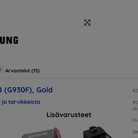
Arvostelut (13)
 (G930F), Gold
Kä
 ja tarvikkeista
K
re
Lisävarusteet
Pr
RA