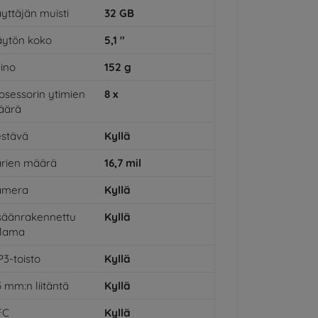
yttäjän muisti
32
GB
ytön koko
5,1
"
ino
152
g
osessorin ytimien
8
x
äärä
stävä
Kyllä
rien määrä
16,7
mil
amera
Kyllä
säänrakennettu
Kyllä
alama
3-toisto
Kyllä
5 mm:n liitäntä
Kyllä
FC
Kyllä