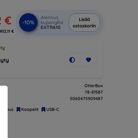
2 €
Alennus
Lisää
-10%
kupongilla
ostoskoriin
EXTRA10
902,11 €
ty
yty
OtterBox
78-81587
5060475909487
Lataus
Kaapelit
USB-C