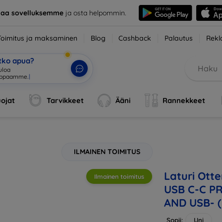
taa sovelluksemme
ja osta helpommin.
Toimitus ja maksaminen
Blog
Cashback
Palautus
Rekl
etko apua?
uloa
uppaamme.
|
ojat
Tarvikkeet
Ääni
Rannekkeet
ILMAINEN TOIMITUS
Laturi Ot
Ilmainen toimitus
USB C-C P
AND USB- (
Sopii:
Uni