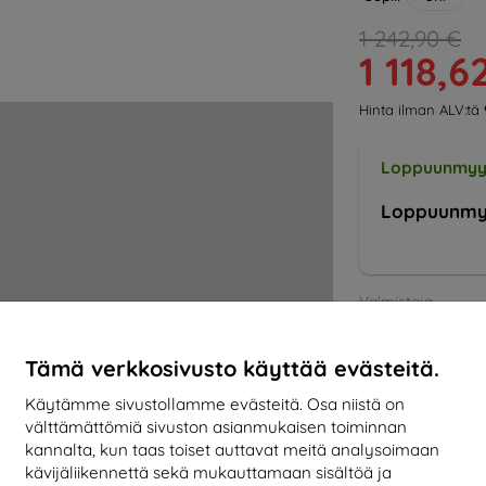
1 242,90 €
1 118,6
Hinta ilman ALV:tä
Loppuunmyy
Loppuunmy
Valmistaja
Tuotenumero
EAN
Tämä verkkosivusto käyttää evästeitä.
Tarvikkeet
Käytämme sivustollamme evästeitä. Osa niistä on
välttämättömiä sivuston asianmukaisen toiminnan
kannalta, kun taas toiset auttavat meitä analysoimaan
kävijäliikennettä sekä mukauttamaan sisältöä ja