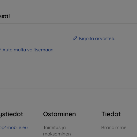
etti
Kirjoita arvostelu
? Auta muita valitsemaan.
ystiedot
Ostaminen
Tiedot
op4mobile.eu
Toimitus ja
Brändimme
maksaminen