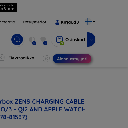
amaatio
Yhteystiedot
Kirjaudu
Ostoskori
0
0
0
Elektroniikka
Alennusmyynti
terbox ZENS CHARGING CABLE
RO/3 - QI2 AND APPLE WATCH
78-81587)