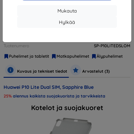
Loppuunmyyty
Mukauta
Loppuunmyyty
Hylkää
Valmistaja
Huawei
Tuotenumero
SP-P10LITEDSLOM
Puhelimet ja tabletit
Matkapuhelimet
Älypuhelimet
Kuvaus ja tekniset tiedot
Arvostelut (3)
Huawei P10 Lite Dual SIM, Sapphire Blue
25%
alennus kaikista suojakuorista ja tarvikkeista
Kotelot ja suojakuoret