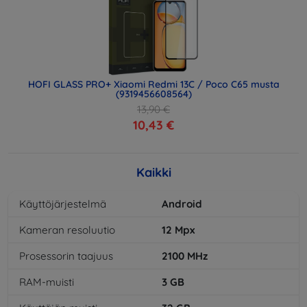
HOFI GLASS PRO+ Xiaomi Redmi 13C / Poco C65 musta
(9319456608564)
13,90 €
10,43 €
Kaikki
Käyttöjärjestelmä
Android
Kameran resoluutio
12
Mpx
Prosessorin taajuus
2100
MHz
RAM-muisti
3
GB