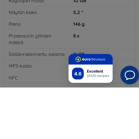
Käyttäjän muisti
32
GB
Näytön koko
5,2
"
Paino
146
g
Prosessorin ytimien
8
x
määrä
Sisäänrakennettu salama
Kyllä
MP3-toisto
Kyllä
Excellent
4.6
13575 reviews
NFC
Kyllä
4G/LTE
Kyllä
Multimediaviestit MMS
Kyllä
Akun kapasiteetti
3000
mAh
Bluetooth
Kyllä
WiFi
Kyllä