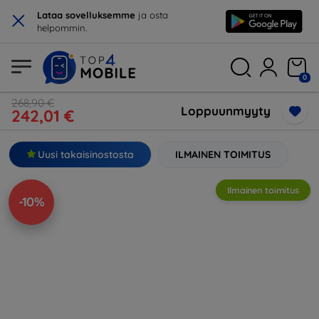
×
Lataa sovelluksemme
ja osta
helpommin.
0
268,90 €
Loppuunmyyty
242,01 €
Uusi takaisinostosta
ILMAINEN TOIMITUS
Ilmainen toimitus
-10%