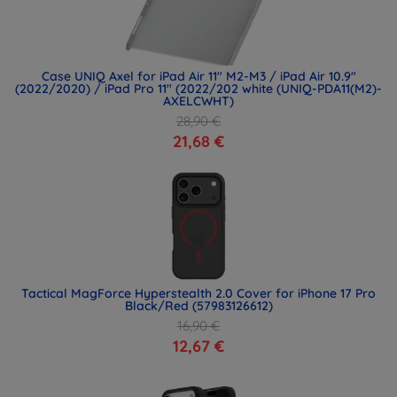
Case UNIQ Axel for iPad Air 11" M2-M3 / iPad Air 10.9"
(2022/2020) / iPad Pro 11" (2022/202 white (UNIQ-PDA11(M2)-
AXELCWHT)
28,90 €
21,68 €
Tactical MagForce Hyperstealth 2.0 Cover for iPhone 17 Pro
Black/Red (57983126612)
16,90 €
12,67 €