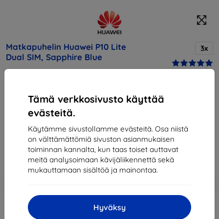
Matkapuhelin Huawei P10 Lite
3x
Dual SIM, Sapphire Blue
Osta tämä laite ja saat
25% alennusta
kaikista sen
Tämä verkkosivusto käyttää
lisävarusteista!
evästeitä.
Hinta
Käytämme sivustollamme evästeitä. Osa niistä
268,90 €
on välttämättömiä sivuston asianmukaisen
242,01 €
toiminnan kannalta, kun taas toiset auttavat
meitä analysoimaan kävijäliikennettä sekä
mukauttamaan sisältöä ja mainontaa.
Lisää
Alennus kupongilla
-10%
EXTRA10
ostoskoriin
Hyväksy