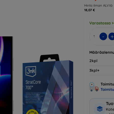
Hinta ilman ALV:tä
18,07 €
Varastossa >
-
+
Määräalennu
2kpl
3kpl+
Toimitu
Toimit
Tuo
Kote