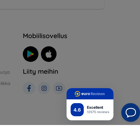
Mobiilisovellus
Liity meihin
suoja
iikka
Excellent
4.6
13575 reviews