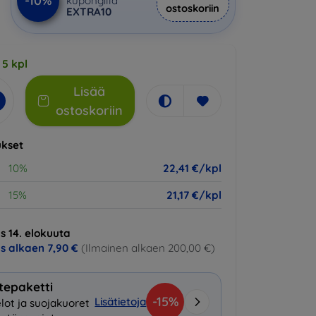
-10%
kupongilla
ostoskoriin
EXTRA10
 5 kpl
Lisää
ostoskoriin
kset
10%
22,41 €/kpl
15%
21,17 €/kpl
s 14. elokuuta
us alkaen
7,90 €
(Ilmainen alkaen 200,00 €)
tepaketti
-15%
Lisätietoja
lot ja suojakuoret