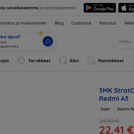
taa sovelluksemme
ja osta helpommin.
Toimitus ja maksaminen
Blog
Cashback
Palautus
Rekl
etko apua?
tuloa verkkokaupp
|
ojat
Tarvikkeet
Ääni
Rannekkeet
3MK StratC
Redmi A3
Sopii:
Xiaomi R
24,90 €
22,41 €