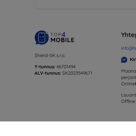
Yhte
info@t
Shield-SK s.r.o.
Ki
Y-tunnus:
46701494
Maanan
ALV-tunnus:
SK2023549671
perjant
Online
Lauanta
Offline