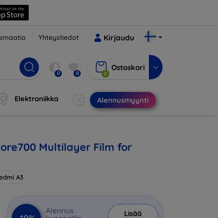
amaatio
Yhteystiedot
Kirjaudu
Ostoskori
0
0
0
Elektroniikka
Alennusmyynti
ore700 Multilayer Film for
edmi A3
Alennus
Lisää