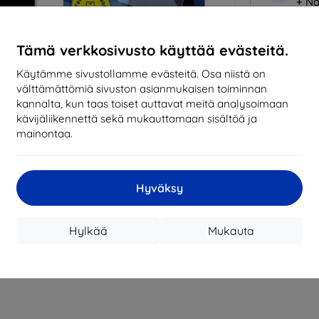
+ Nä
Miksi osta
Tämä verkkosivusto käyttää evästeitä.
14
vu
Käytämme sivustollamme evästeitä. Osa niistä on
mark
välttämättömiä sivuston asianmukaisen toiminnan
kannalta, kun taas toiset auttavat meitä analysoimaan
819
kävijäliikennettä sekä mukauttamaan sisältöä ja
tila
mainontaa.
CASH
Hyväksy
Valmistaja
Hylkää
Mukauta
EAN
Suojakalvot