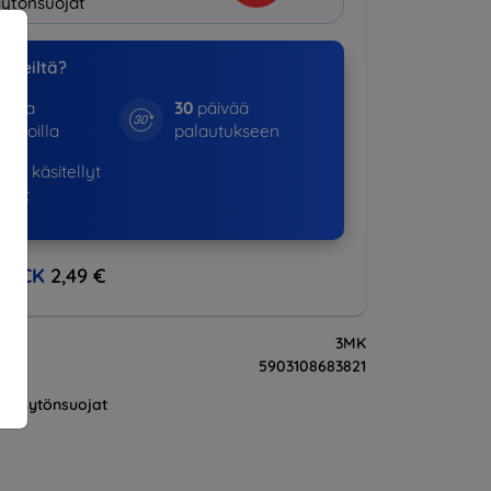
ytönsuojat
a meiltä?
otta
30
päivää
kinoilla
palautukseen
798+
käsitellyt
ukset
BACK
2,49 €
3MK
5903108683821
Näytönsuojat