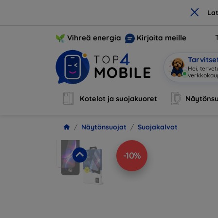
×
La
Vihreä energia
Kirjoita meille
Tarvits
Hei, terve
Kotelot ja suojakuoret
Näytönsu
Näytönsuojat
Suojakalvot
-10%