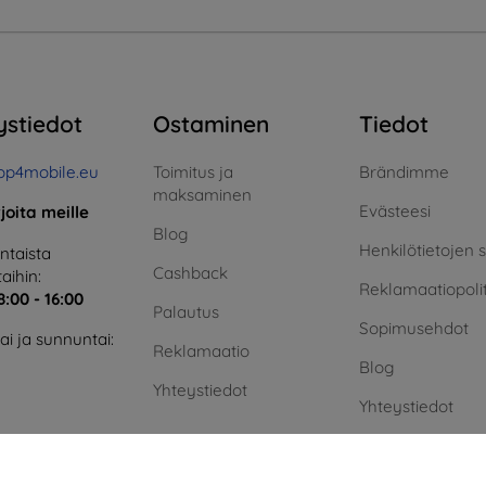
ystiedot
Ostaminen
Tiedot
op4mobile.eu
Toimitus ja
Brändimme
maksaminen
Evästeesi
rjoita meille
Blog
Henkilötietojen 
taista
Cashback
aihin:
Reklamaatiopolit
8:00 - 16:00
Palautus
Sopimusehdot
i ja sunnuntai:
Reklamaatio
Blog
Yhteystiedot
Yhteystiedot
Vihreä energia