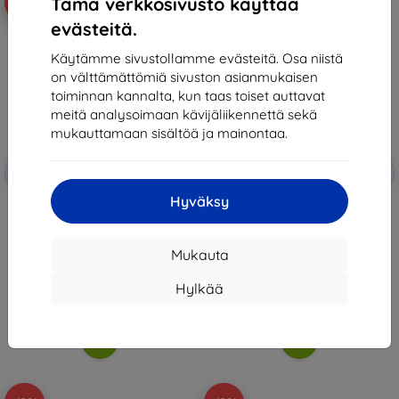
Tämä verkkosivusto käyttää
-10%
-10%
evästeitä.
Käytämme sivustollamme evästeitä. Osa niistä
on välttämättömiä sivuston asianmukaisen
toiminnan kannalta, kun taas toiset auttavat
meitä analysoimaan kävijäliikennettä sekä
mukauttamaan sisältöä ja mainontaa.
Alennus
Alennus
-10%
-10%
EXTRA10
EXTRA10
kupongilla
kupongilla
Hyväksy
Beline magneettinen kirjakotelo
Beline Kirjakotelo Magneetti
Xiaomi Redmi A3 sininen
Xiaomi Redmi A3 Punainen
10,90 €
10,90 €
9,81 €
9,81 €
Mukauta
Varastossa > 5 kpl
Varastossa > 5 kpl
Hylkää