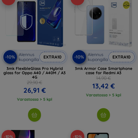
Alennus
Alennus
-10%
-10%
EXTRA10
EXTRA10
kupongilla
kupongilla
3mk FlexibleGlass Pro Hybrid
3mk Armor Case Smartphone
glass for Oppo A40 / A40M / A3
case for Redmi A3
4G
14,90 €
29,90 €
13,42 €
26,91 €
Varastossa > 5 kpl
Varastossa > 5 kpl
-10%
-10%