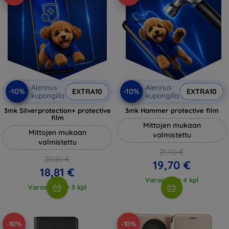
Alennus
Alennus
-10%
-10%
EXTRA10
EXTRA10
kupongilla
kupongilla
3mk Silverprotection+ protective
3mk Hammer protective film
film
Mittojen mukaan
Mittojen mukaan
valmistettu
valmistettu
21,90 €
20,89 €
19,70 €
18,81 €
Varastossa 4 kpl
Varastossa > 5 kpl
-10%
-10%