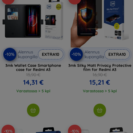
Alennus
Alennus
-10%
-10%
EXTRA10
EXTRA10
kupongilla
kupongilla
3mk Wallet Case Smartphone
3mk Silky Matt Privacy Protective
case for Redmi A3
film for Redmi A3
15,90 €
16,90 €
14,31 €
15,21 €
Varastossa > 5 kpl
Varastossa > 5 kpl
-10%
-10%