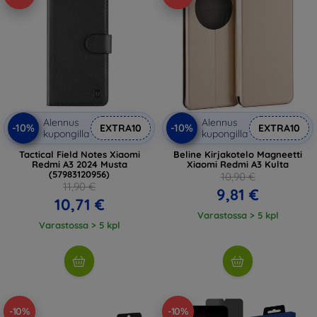
Alennus
Alennus
-10%
-10%
EXTRA10
EXTRA10
kupongilla
kupongilla
Tactical Field Notes Xiaomi
Beline Kirjakotelo Magneetti
Redmi A3 2024 Musta
Xiaomi Redmi A3 Kulta
(57983120956)
10,90 €
11,90 €
9,81 €
10,71 €
Varastossa > 5 kpl
Varastossa > 5 kpl
-10%
-10%