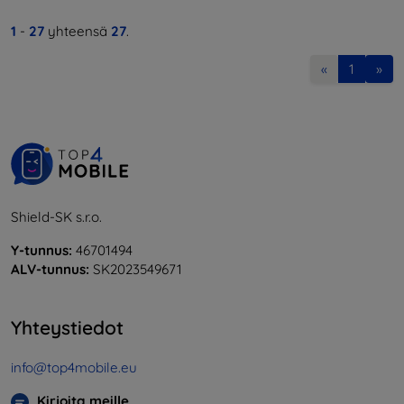
1
-
27
yhteensä
27
.
«
1
»
Shield-SK s.r.o.
Y-tunnus:
46701494
ALV-tunnus:
SK2023549671
Yhteystiedot
info@top4mobile.eu
Kirjoita meille