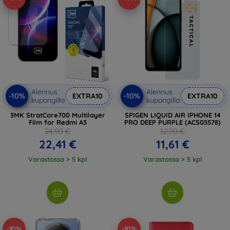
Alennus
Alennus
-10%
-10%
EXTRA10
EXTRA10
kupongilla
kupongilla
3MK StratCore700 Multilayer
SPIGEN LIQUID AIR IPHONE 14
Film for Redmi A3
PRO DEEP PURPLE (ACS05578)
24,90 €
12,90 €
22,41 €
11,61 €
Varastossa > 5 kpl
Varastossa > 5 kpl
-10%
-10%