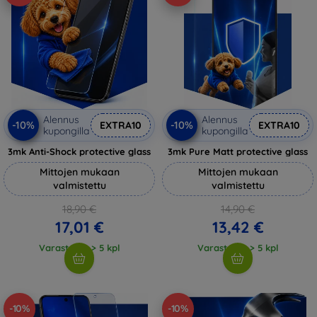
Alennus
Alennus
-10%
-10%
EXTRA10
EXTRA10
kupongilla
kupongilla
3mk Anti-Shock protective glass
3mk Pure Matt protective glass
Mittojen mukaan
Mittojen mukaan
valmistettu
valmistettu
18,90 €
14,90 €
17,01 €
13,42 €
Varastossa > 5 kpl
Varastossa > 5 kpl
-10%
-10%