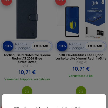
-17%
-10%
Alennus
Alennus
-10%
-10%
EXTRA10
EXTRA10
kupongilla
kupongilla
Tactical Field Notes for Xiaomi
3MK FlexibleGlass Lite Hybrid
Redmi A3 2024 Blue
Lasikuitu Lite Xiaomi Redmi A3:lle
(57983120957)
11,90 €
12,90 €
10,71 €
10,71 €
Varastossa 2 kpl
Viimeinen kappale varastossa