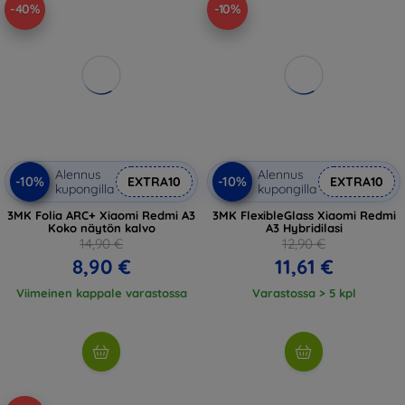
-40%
-10%
Alennus
Alennus
-10%
-10%
EXTRA10
EXTRA10
kupongilla
kupongilla
3MK Folia ARC+ Xiaomi Redmi A3
3MK FlexibleGlass Xiaomi Redmi
Koko näytön kalvo
A3 Hybridilasi
14,90 €
12,90 €
8,90 €
11,61 €
Viimeinen kappale varastossa
Varastossa > 5 kpl