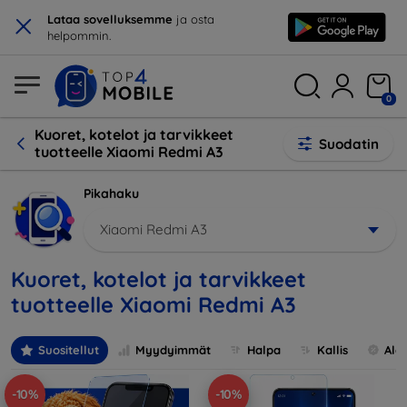
×
Lataa sovelluksemme
ja osta
helpommin.
0
Kuoret, kotelot ja tarvikkeet
Suodatin
tuotteelle Xiaomi Redmi A3
Pikahaku
Xiaomi Redmi A3
Kuoret, kotelot ja tarvikkeet
tuotteelle Xiaomi Redmi A3
Suositellut
Myydyimmät
Halpa
Kallis
Ale
-10%
-10%