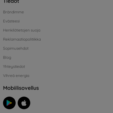
Tiedot
Brändimme
Evästeesi
Henkilötietojen suoja
Reklamaatiopolitiikka
Sopimusehdot
Blog
Yhteystiedot
Vihreä energia
Mobiilisovellus