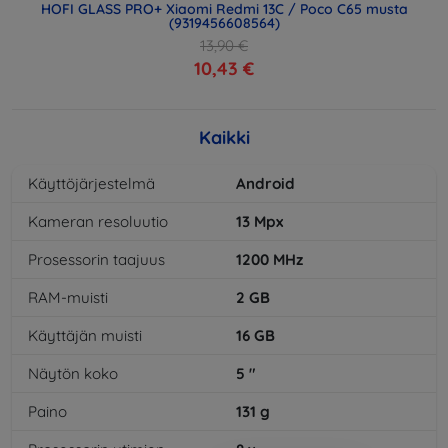
HOFI GLASS PRO+ Xiaomi Redmi 13C / Poco C65 musta
(9319456608564)
13,90 €
10,43 €
Kaikki
Käyttöjärjestelmä
Android
Kameran resoluutio
13
Mpx
Prosessorin taajuus
1200
MHz
RAM-muisti
2
GB
Käyttäjän muisti
16
GB
Näytön koko
5
"
Paino
131
g