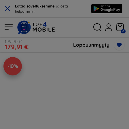
×
Lataa sovelluksemme
ja osta
helpommin.
0
199,90 €
Loppuunmyyty
179,91 €
-10%