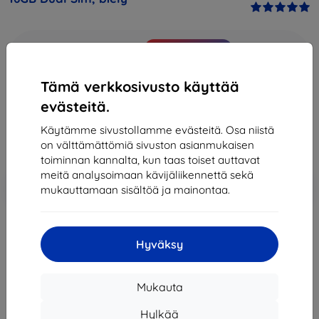
Osta tämä laite ja saat
25% alennusta
kaikista sen
lisävarusteista!
Tämä verkkosivusto käyttää
199,90 €
evästeitä.
179,91 €
Käytämme sivustollamme evästeitä. Osa niistä
on välttämättömiä sivuston asianmukaisen
Hinta ilman ALV:tä
145,09 €
toiminnan kannalta, kun taas toiset auttavat
meitä analysoimaan kävijäliikennettä sekä
Lisää
Alennus kupongilla
-10%
mukauttamaan sisältöä ja mainontaa.
EXTRA10
ostoskoriin
Hyväksy
Loppuunmyyty
Loppuunmyyty
Mukauta
Hylkää