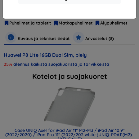
Valmistaja
Huawei
Tuotenumero
6901443058891
Puhelimet ja tabletit
Matkapuhelimet
Älypuhelimet
Kuvaus ja tekniset tiedot
Arvostelut (8)
Huawei P8 Lite 16GB Dual Sim, biely
25%
alennus kaikista suojakuorista ja tarvikkeista
Kotelot ja suojakuoret
Case UNIQ Axel for iPad Air 11" M2-M3 / iPad Air 10.9"
(2022/2020) / iPad Pro 11" (2022/202 white (UNIQ-PDA11(M2)-