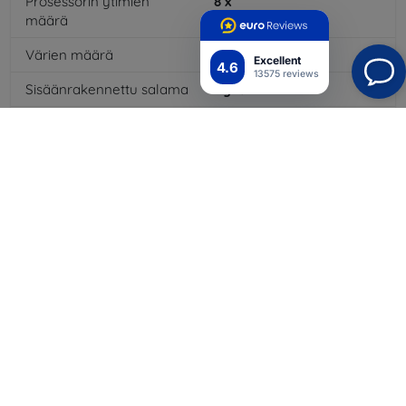
Prosessorin ytimien
8
x
määrä
Värien määrä
16
mil
Excellent
4.6
13575 reviews
Sisäänrakennettu salama
Kyllä
MP3-toisto
Kyllä
NFC
Kyllä
Akun kapasiteetti
2200
mAh
Bluetooth
Kyllä
WiFi
Kyllä
GPS-moduuli
Kyllä
GPRS
Kyllä
Näytön tarkkuus
1280 x 720
Väri
Valkoinen