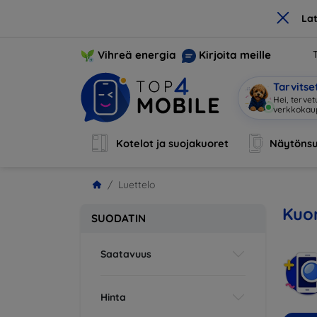
×
La
Vihreä energia
Kirjoita meille
Tarvits
|
Kotelot ja suojakuoret
Näytönsu
Luettelo
Kuor
SUODATIN
Saatavuus
Hinta