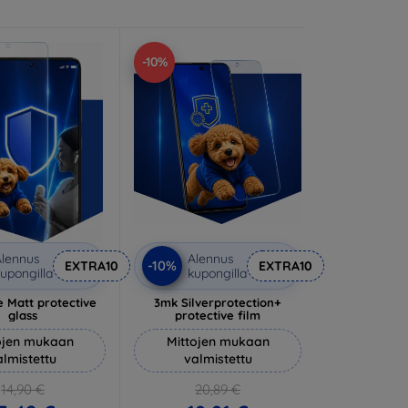
-10%
lennus
Alennus
-10%
EXTRA10
EXTRA10
upongilla
kupongilla
 Matt protective
3mk Silverprotection+
glass
protective film
ojen mukaan
Mittojen mukaan
almistettu
valmistettu
14,90 €
20,89 €