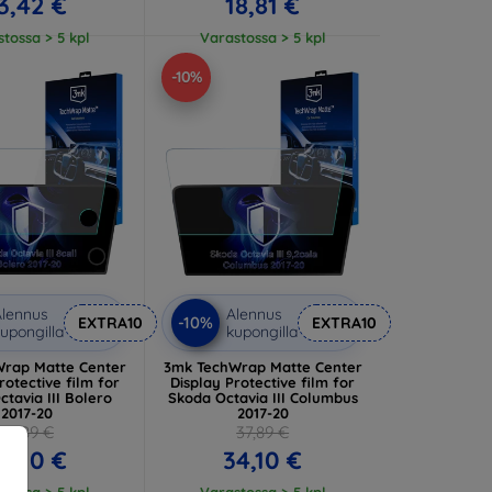
3,42 €
18,81 €
tossa > 5 kpl
Varastossa > 5 kpl
-10%
lennus
Alennus
-10%
EXTRA10
EXTRA10
upongilla
kupongilla
rap Matte Center
3mk TechWrap Matte Center
rotective film for
Display Protective film for
tavia III Bolero
Skoda Octavia III Columbus
2017-20
2017-20
37,89 €
37,89 €
4,10 €
34,10 €
tossa > 5 kpl
Varastossa > 5 kpl