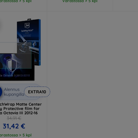
arastossa > 5 kpl
Varastossa > 5 kpl
Alennus
%
EXTRA10
kupongilla
chWrap Matte Center
y Protective film for
 Octavia III 2012-16
34,91 €
31,42 €
arastossa > 5 kpl