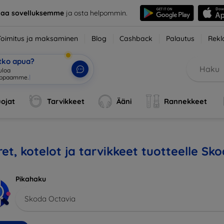
taa sovelluksemme
ja osta helpommin.
Toimitus ja maksaminen
Blog
Cashback
Palautus
Rekl
etko apua?
ojat
Tarvikkeet
Ääni
Rannekkeet
et, kotelot ja tarvikkeet tuotteelle Sk
Pikahaku
Skoda Octavia