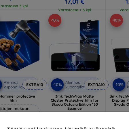
17,01 €
1
arastossa 3 kpl
Varastossa > 5 kpl
Varas
-10%
-10%
Alennus
Alennus
A
%
-10%
-10%
EXTRA10
EXTRA10
kupongilla
kupongilla
k
Hammer protective
3mk TechWrap Matte
3mk TechW
film
Cluster Protective film for
Display P
Skoda Octavia Edition 130
Skoda Oc
ittojen mukaan
Essence
37,89 €
valmistettu
34,10 €
3
21,90 €
Varastossa > 5 kpl
Varas