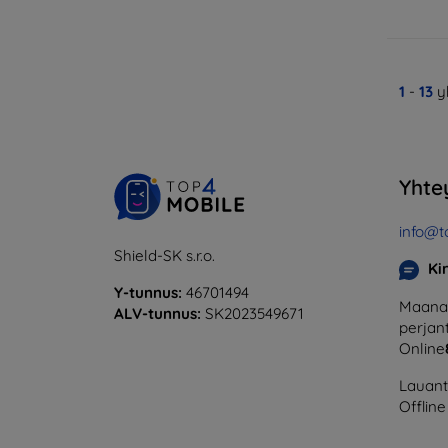
1
-
13
y
Yhte
info@t
Shield-SK s.r.o.
Ki
Y-tunnus:
46701494
Maanan
ALV-tunnus:
SK2023549671
perjant
Online
Lauanta
Offline