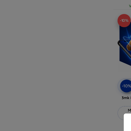
V
-10%
-10
3mk 
M