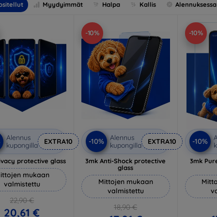
sitellut
Myydyimmät
Halpa
Kallis
Alennuksessa
-10%
-10%
Alennus
Alennus
A
%
-10%
-10%
EXTRA10
EXTRA10
kupongilla
kupongilla
k
vacy protective glass
3mk Anti-Shock protective
3mk Pure
glass
ittojen mukaan
Mittojen mukaan
Mitt
valmistettu
valmistettu
v
22,90 €
18,90 €
20,61 €