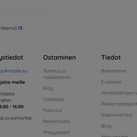
hteensä
13
.
ystiedot
Ostaminen
Tiedot
op4mobile.eu
Toimitus ja
Brändimme
maksaminen
Evästeesi
rjoita meille
Blog
Henkilötietojen 
taista
Cashback
aihin:
Reklamaatiopolit
8:00 - 16:00
Palautus
Sopimusehdot
i ja sunnuntai:
Reklamaatio
Blog
Yhteystiedot
Yhteystiedot