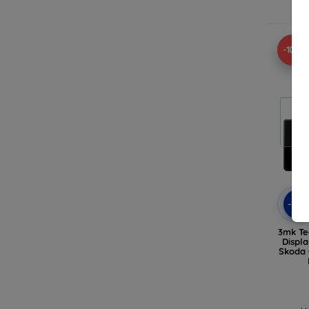
V
-10%
-10
3mk Te
Displa
Skoda 