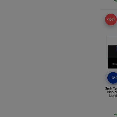
V
-10%
-10
3mk Te
Displa
Skoda
V