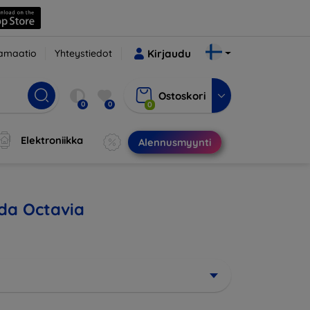
amaatio
Yhteystiedot
Kirjaudu
Ostoskori
0
0
0
Elektroniikka
Alennusmyynti
oda Octavia