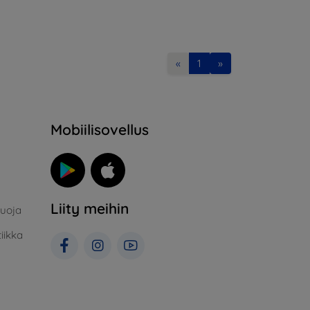
«
1
»
Mobiilisovellus
Liity meihin
suoja
iikka