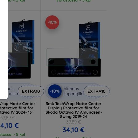
-10%
lennus
Alennus
-10%
EXTRA10
EXTRA10
upongilla
kupongilla
rap Matte Center
3mk TechWrap Matte Center
rotective film for
Display Protective film for
avia IV 2024- 13"
Skoda Octavia IV Amundsen-
Swing 2019-24
37,89 €
37,89 €
4,10 €
34,10 €
tossa > 5 kpl