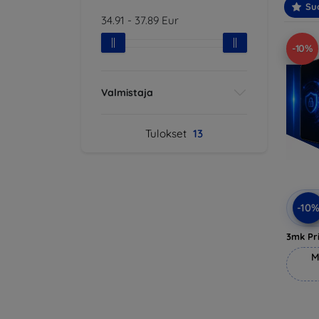
Suo
34.91
-
37.89
Eur
-10%
Valmistaja
Tulokset
13
-10
3mk Pri
M