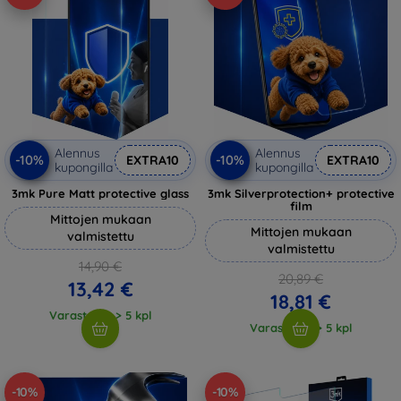
Alennus
Alennus
-10%
-10%
EXTRA10
EXTRA10
kupongilla
kupongilla
3mk Pure Matt protective glass
3mk Silverprotection+ protective
film
Mittojen mukaan
Mittojen mukaan
valmistettu
valmistettu
14,90 €
20,89 €
13,42 €
18,81 €
Varastossa > 5 kpl
Varastossa > 5 kpl
-10%
-10%