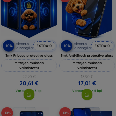
Alennus
Alennus
-10%
-10%
EXTRA10
EXTRA10
kupongilla
kupongilla
3mk Privacy protective glass
3mk Anti-Shock protective glass
Mittojen mukaan
Mittojen mukaan
valmistettu
valmistettu
22,90 €
18,90 €
20,61 €
17,01 €
Varastossa 3 kpl
Varastossa > 5 kpl
-10%
-10%