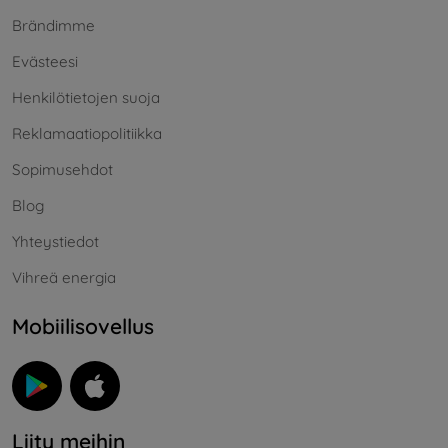
Brändimme
Evästeesi
Henkilötietojen suoja
Reklamaatiopolitiikka
Sopimusehdot
Blog
Yhteystiedot
Vihreä energia
Mobiilisovellus
Liity meihin