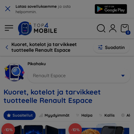
×
Lataa sovelluksemme
ja osta
helpommin.
0
Kuoret, kotelot ja tarvikkeet
Suodatin
tuotteelle Renault Espace
Pikahaku
Renault Espace
Kuoret, kotelot ja tarvikkeet
tuotteelle Renault Espace
Suositellut
Myydyimmät
Halpa
Kallis
Ale
-10%
-10%