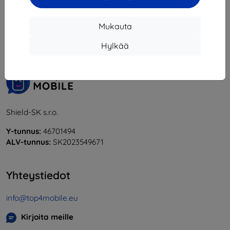
1
-
6
yhteensä
6
.
Mukauta
«
1
»
Hylkää
Shield-SK s.r.o.
Y-tunnus:
46701494
ALV-tunnus:
SK2023549671
Yhteystiedot
info@top4mobile.eu
Kirjoita meille