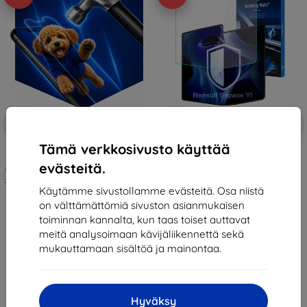
Alennus
Alennus
-10%
-10%
EXTRA10
EXTRA10
kupongilla
kupongilla
Tämä verkkosivusto käyttää
3mk Hammer protective film
3mk TechWrap Matte Center
Display Protective film for
evästeitä.
Mittojen mukaan
Renault Espace VI 2023-
38,90 €
valmistettu
Käytämme sivustollamme evästeitä. Osa niistä
35,01 €
on välttämättömiä sivuston asianmukaisen
21,90 €
Varastossa > 5 kpl
toiminnan kannalta, kun taas toiset auttavat
19,70 €
meitä analysoimaan kävijäliikennettä sekä
Varastossa 4 kpl
mukauttamaan sisältöä ja mainontaa.
Hyväksy