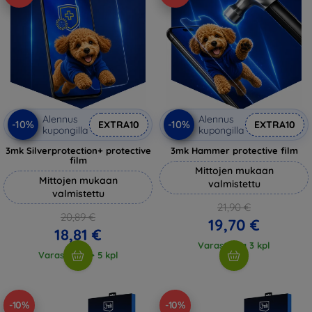
Alennus
Alennus
-10%
-10%
EXTRA10
EXTRA10
kupongilla
kupongilla
3mk Silverprotection+ protective
3mk Hammer protective film
film
Mittojen mukaan
Mittojen mukaan
valmistettu
valmistettu
21,90 €
20,89 €
19,70 €
18,81 €
Varastossa 3 kpl
Varastossa > 5 kpl
-10%
-10%