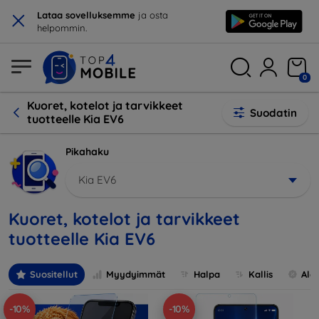
×
Lataa sovelluksemme
ja osta
helpommin.
0
Kuoret, kotelot ja tarvikkeet
Suodatin
tuotteelle Kia EV6
Pikahaku
Kia EV6
Kuoret, kotelot ja tarvikkeet
tuotteelle Kia EV6
Suositellut
Myydyimmät
Halpa
Kallis
Ale
-10%
-10%