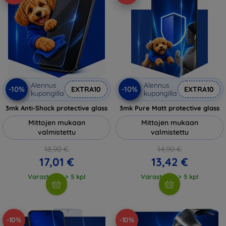
Alennus
Alennus
-10%
-10%
EXTRA10
EXTRA10
kupongilla
kupongilla
3mk Anti-Shock protective glass
3mk Pure Matt protective glass
Mittojen mukaan
Mittojen mukaan
valmistettu
valmistettu
18,90 €
14,90 €
17,01 €
13,42 €
Varastossa > 5 kpl
Varastossa > 5 kpl
-10%
-10%