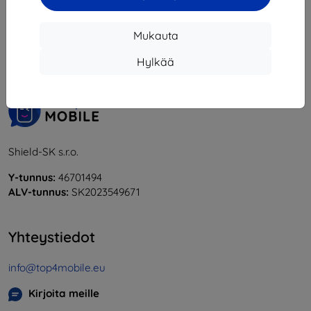
1
-
6
yhteensä
6
.
Mukauta
«
1
»
Hylkää
Shield-SK s.r.o.
Y-tunnus:
46701494
ALV-tunnus:
SK2023549671
Yhteystiedot
info@top4mobile.eu
Kirjoita meille