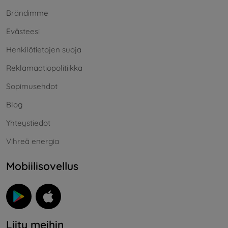
Brändimme
Evästeesi
Henkilötietojen suoja
Reklamaatiopolitiikka
Sopimusehdot
Blog
Yhteystiedot
Vihreä energia
Mobiilisovellus
Liity meihin