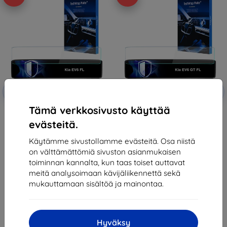
Alennus
Alennus
-10%
-10%
EXTRA10
EXTRA10
kupongilla
kupongilla
Tämä verkkosivusto käyttää
3mk TechWrap Matte Center
3mk TechWrap Matte Center
Display Protective film for Kia
Display Protective film for Kia
evästeitä.
EV6 FL 2024-
EV6 GT FL 2024-
51,89 €
51,89 €
Käytämme sivustollamme evästeitä. Osa niistä
46,71 €
46,71 €
on välttämättömiä sivuston asianmukaisen
Varastossa > 5 kpl
Varastossa > 5 kpl
toiminnan kannalta, kun taas toiset auttavat
meitä analysoimaan kävijäliikennettä sekä
mukauttamaan sisältöä ja mainontaa.
Hyväksy