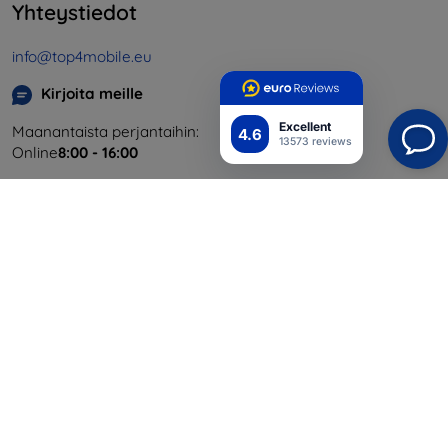
Yhteystiedot
info@top4mobile.eu
Kirjoita meille
Excellent
Maanantaista perjantaihin:
4.6
13573 reviews
Online
8:00 - 16:00
Lauantai ja sunnuntai:
Offline
Ostaminen
Toimitus ja maksaminen
Blog
Cashback
Palautus