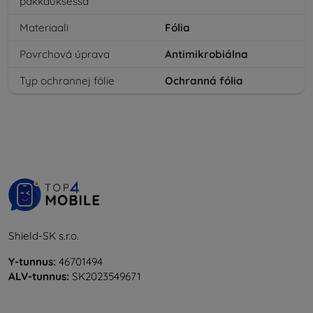
pakkauksessa
Materiaali
Fólia
Povrchová úprava
Antimikrobiálna
Typ ochrannej fólie
Ochranná fólia
Shield-SK s.r.o.
Y-tunnus:
46701494
ALV-tunnus:
SK2023549671