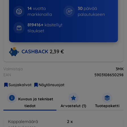
14
vuotta
30
päivää
markkinoilla
palautukseen
819416+
käsitellyt
tilaukset
CASHBACK
2,39 €
Valmistaja
3MK
EAN
5903108650298
Suojakalvot
Näytönsuojat
Kuvaus ja tekniset
tiedot
Arvostelut (1)
Tuotepaketti
Kappalemäärä
2
x