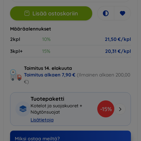
Lisää ostoskoriin
Määräalennukset
2kpl
10%
21,50 €/kpl
3kpl+
15%
20,31 €/kpl
Toimitus 14. elokuuta
Toimitus alkaen
7,90 €
(Ilmainen alkaen 200,00
€)
Tuotepaketti
Kotelot ja suojakuoret +
-15%
Näytönsuojat
Lisätietoja
Miksi ostaa meiltä?