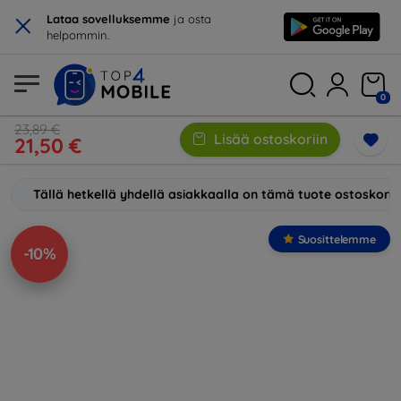
×
Lataa sovelluksemme
ja osta
helpommin.
0
23,89 €
Lisää ostoskoriin
21,50 €
Tällä hetkellä yhdellä asiakkaalla on tämä tuote ostoskori
Suosittelemme
-10%