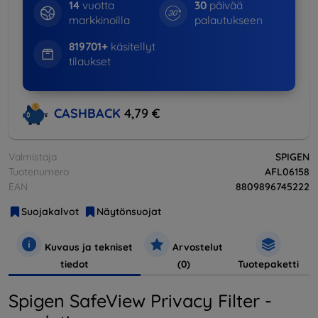
14
vuotta
30
päivää
markkinoilla
palautukseen
819701+
käsitellyt
tilaukset
CASHBACK
4,79 €
Valmistaja
SPIGEN
Tuotenumero
AFL06158
EAN
8809896745222
Suojakalvot
Näytönsuojat
Kuvaus ja tekniset
Arvostelut
tiedot
(0)
Tuotepaketti
Spigen SafeView Privacy Filter -