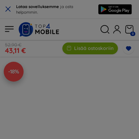
×
Lataa sovelluksemme
ja osta
helpommin.
0
52,90 €
Lisää ostoskoriin
43,11 €
-18%