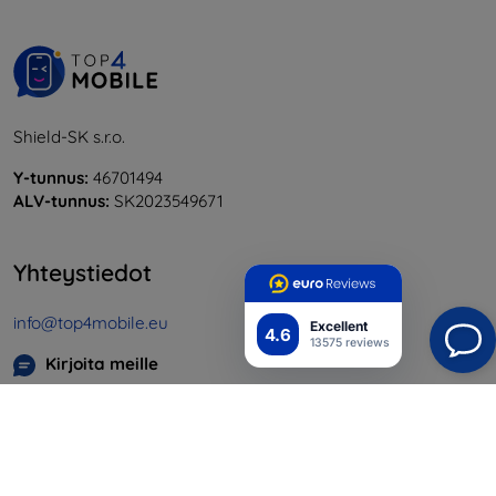
Shield-SK s.r.o.
Y-tunnus:
46701494
ALV-tunnus:
SK2023549671
Yhteystiedot
info@top4mobile.eu
Excellent
4.6
13575 reviews
Kirjoita meille
Maanantaista perjantaihin:
Online
8:00 - 16:00
Lauantai ja sunnuntai:
Offline