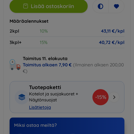
Lisää ostoskoriin
Määräalennukset
2kpl
10%
43,11 €/kpl
3kpl+
15%
40,72 €/kpl
Toimitus 11. elokuuta
Toimitus alkaen
7,90 €
(Ilmainen alkaen 200,00
€)
Tuotepaketti
Kotelot ja suojakuoret +
-15%
Näytönsuojat
Lisätietoja
Miksi ostaa meiltä?