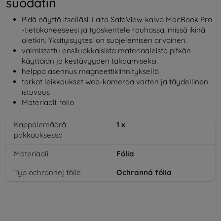
suodatin
Pidä näyttö itselläsi. Laita SafeView-kalvo MacBook Pro
-tietokoneeseesi ja työskentele rauhassa, missä ikinä
oletkin. Yksityisyytesi on suojelemisen arvoinen.
valmistettu ensiluokkaisista materiaaleista pitkän
käyttöiän ja kestävyyden takaamiseksi.
helppo asennus magneettikiinnityksellä
tarkat leikkaukset web-kameraa varten ja täydellinen
istuvuus
Materiaali: folio
Kappalemäärä
1
x
pakkauksessa
Materiaali
Fólia
Typ ochrannej fólie
Ochranná fólia