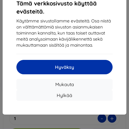
Tämä verkkosivusto käyttää
evästeitä.
Spigen SafeView 1 kpl - MacBook Pro 14" M3
2024/M2 2023/M1 2021 (AFL06158)
Käytämme sivustollamme evästeitä. Osa niistä
on välttämättömiä sivuston asianmukaisen
Sopii:
Apple MacBook Pro 14
toiminnan kannalta, kun taas toiset auttavat
Kuvaus ja tekniset tiedot
meitä analysoimaan kävijäliikennettä sekä
mukauttamaan sisältöä ja mainontaa.
52,90 €
43,11 €
Hyväksy
Hinta ilman ALV:tä
34,77 €
Lisää
Alennus kupongilla
-10%
Mukauta
EXTRA10
ostoskoriin
Hylkää
Viimeinen kappale varastossa
-
+