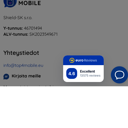
Shield-SK s.r.o.
Y-tunnus:
46701494
ALV-tunnus:
SK2023549671
Yhteystiedot
info@top4mobile.eu
Excellent
4.6
Kirjoita meille
13575 reviews
Maanantaista perjantaihin:
Online
8:00 - 16:00
Lauantai ja sunnuntai:
Offline
Ostaminen