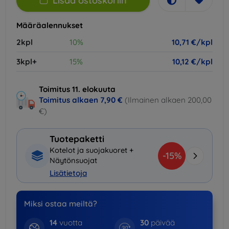
Lisää ostoskoriin
Määräalennukset
2kpl
10%
10,71 €/kpl
3kpl+
15%
10,12 €/kpl
Toimitus 11. elokuuta
Toimitus alkaen
7,90 €
(Ilmainen alkaen 200,00
€)
Tuotepaketti
Kotelot ja suojakuoret +
-15%
Näytönsuojat
Lisätietoja
Miksi ostaa meiltä?
14
vuotta
30
päivää