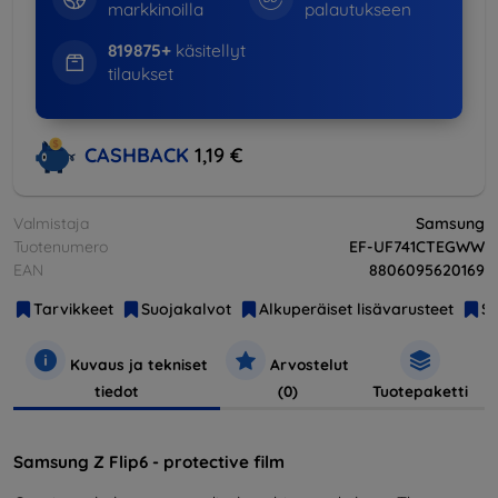
markkinoilla
palautukseen
819875+
käsitellyt
tilaukset
CASHBACK
1,19 €
Valmistaja
Samsung
Tuotenumero
EF-UF741CTEGWW
EAN
8806095620169
Tarvikkeet
Suojakalvot
Alkuperäiset lisävarusteet
S
Kuvaus ja tekniset
Arvostelut
tiedot
(0)
Tuotepaketti
Samsung Z Flip6 - protective film