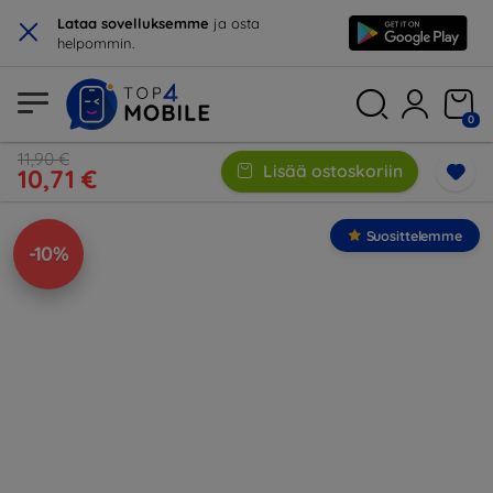
×
Lataa sovelluksemme
ja osta
helpommin.
0
11,90 €
Lisää ostoskoriin
10,71 €
Suosittelemme
-10%