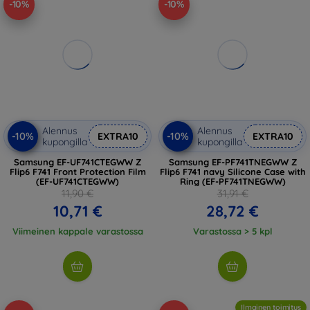
-10%
-10%
Alennus
Alennus
-10%
-10%
EXTRA10
EXTRA10
kupongilla
kupongilla
Samsung EF-UF741CTEGWW Z
Samsung EF-PF741TNEGWW Z
Flip6 F741 Front Protection Film
Flip6 F741 navy Silicone Case with
(EF-UF741CTEGWW)
Ring (EF-PF741TNEGWW)
11,90 €
31,91 €
10,71 €
28,72 €
Viimeinen kappale varastossa
Varastossa > 5 kpl
Ilmainen toimitus