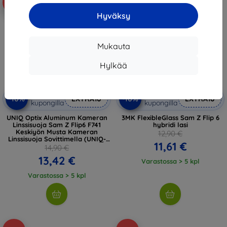
-10%
-10%
Hyväksy
Mukauta
Hylkää
Alennus
Alennus
-10%
-10%
EXTRA10
EXTRA10
kupongilla
kupongilla
UNIQ Optix Aluminum Kameran
3MK FlexibleGlass Sam Z Flip 6
Linssisuoja Sam Z Flip6 F741
hybridi lasi
Keskiyön Musta Kameran
12,90 €
Linssisuoja Sovittimella (UNIQ-
11,61 €
GZFLIP6-ALENSBLK)
14,90 €
13,42 €
Varastossa > 5 kpl
Varastossa > 5 kpl