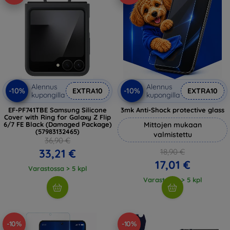
Alennus
Alennus
-10%
-10%
EXTRA10
EXTRA10
kupongilla
kupongilla
EF-PF741TBE Samsung Silicone
3mk Anti-Shock protective glass
Cover with Ring for Galaxy Z Flip
6/7 FE Black (Damaged Package)
Mittojen mukaan
(57983132465)
valmistettu
36,90 €
33,21 €
18,90 €
17,01 €
Varastossa > 5 kpl
Varastossa > 5 kpl
-10%
-10%