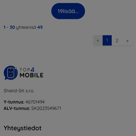
19
lisää...
1
-
30
yhteensä
49
.
2
»
«
1
Shield-SK s.r.o.
Y-tunnus:
46701494
ALV-tunnus:
SK2023549671
Yhteystiedot