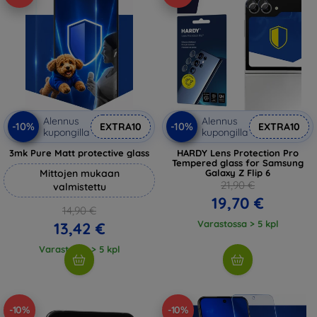
Alennus
Alennus
-10%
-10%
EXTRA10
EXTRA10
kupongilla
kupongilla
3mk Pure Matt protective glass
HARDY Lens Protection Pro
Tempered glass for Samsung
Mittojen mukaan
Galaxy Z Flip 6
21,90 €
valmistettu
19,70 €
14,90 €
Varastossa > 5 kpl
13,42 €
Varastossa > 5 kpl
-10%
-10%