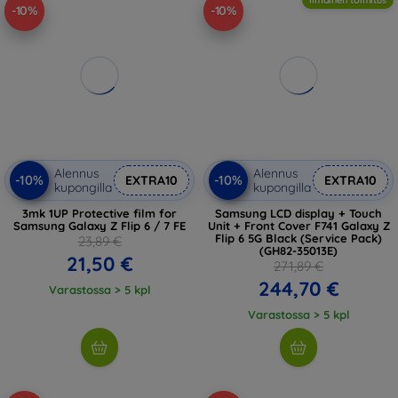
-10%
-10%
Alennus
Alennus
-10%
-10%
EXTRA10
EXTRA10
kupongilla
kupongilla
3mk 1UP Protective film for
Samsung LCD display + Touch
Samsung Galaxy Z Flip 6 / 7 FE
Unit + Front Cover F741 Galaxy Z
Flip 6 5G Black (Service Pack)
23,89 €
(GH82-35013E)
21,50 €
271,89 €
244,70 €
Varastossa > 5 kpl
Varastossa > 5 kpl