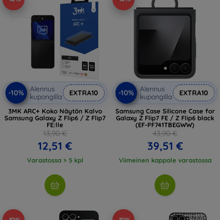
Alennus
Alennus
-10%
-10%
EXTRA10
EXTRA10
kupongilla
kupongilla
3MK ARC+ Koko Näytön Kalvo
Samsung Case Silicone Case for
Samsung Galaxy Z Flip6 / Z Flip7
Galaxy Z Flip7 FE / Z Flip6 black
FE:lle
(EF-PF741TBEGWW)
13,90 €
43,90 €
12,51 €
39,51 €
Varastossa > 5 kpl
Viimeinen kappale varastossa