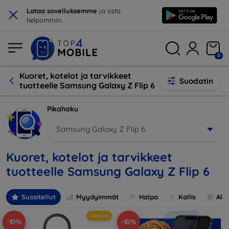
×
Lataa sovelluksemme
ja osta
helpommin.
0
Kuoret, kotelot ja tarvikkeet
Suodatin
tuotteelle Samsung Galaxy Z Flip 6
Pikahaku
Samsung Galaxy Z Flip 6
Kuoret, kotelot ja tarvikkeet
tuotteelle Samsung Galaxy Z Flip 6
Suositellut
Myydyimmät
Halpa
Kallis
Ale
Uutuus
-10%
-10%