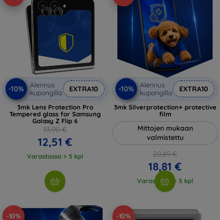
Alennus
Alennus
-10%
-10%
EXTRA10
EXTRA10
kupongilla
kupongilla
3mk Lens Protection Pro
3mk Silverprotection+ protective
Tempered glass for Samsung
film
Galaxy Z Flip 6
Mittojen mukaan
13,90 €
valmistettu
12,51 €
20,89 €
Varastossa > 5 kpl
18,81 €
Varastossa > 5 kpl
-10%
-10%