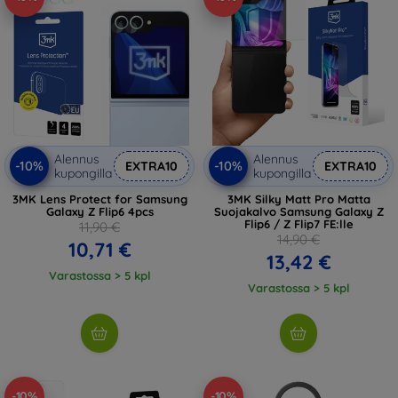
Alennus
Alennus
-10%
-10%
EXTRA10
EXTRA10
kupongilla
kupongilla
3MK Lens Protect for Samsung
3MK Silky Matt Pro Matta
Galaxy Z Flip6 4pcs
Suojakalvo Samsung Galaxy Z
Flip6 / Z Flip7 FE:lle
11,90 €
14,90 €
10,71 €
13,42 €
Varastossa > 5 kpl
Varastossa > 5 kpl
-10%
-10%