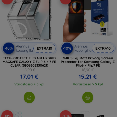
Alennus
Alennus
-10%
-10%
EXTRA10
EXTRA10
kupongilla
kupongilla
TECH-PROTECT FLEXAIR HYBRID
3MK Silky Matt Privacy Screen
MAGSAFE GALAXY Z FLIP 6 / 7 FE
Protector for Samsung Galaxy Z
CLEAR (5906302330621)
Flip6 / Flip7 FE
18,90 €
16,90 €
17,01 €
15,21 €
Varastossa > 5 kpl
Varastossa > 5 kpl
-10%
-10%