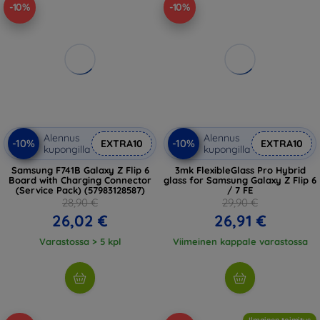
-10%
-10%
Alennus
Alennus
-10%
-10%
EXTRA10
EXTRA10
kupongilla
kupongilla
Samsung F741B Galaxy Z Flip 6
3mk FlexibleGlass Pro Hybrid
Board with Charging Connector
glass for Samsung Galaxy Z Flip 6
(Service Pack) (57983128587)
/ 7 FE
28,90 €
29,90 €
26,02 €
26,91 €
Varastossa > 5 kpl
Viimeinen kappale varastossa
Ilmainen toimitus