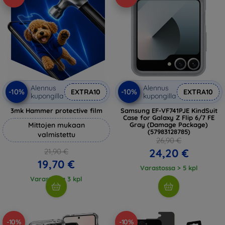
Alennus
Alennus
-10%
-10%
EXTRA10
EXTRA10
kupongilla
kupongilla
3mk Hammer protective film
Samsung EF-VF741PJE KindSuit
Case for Galaxy Z Flip 6/7 FE
Mittojen mukaan
Gray (Damage Package)
(57983128785)
valmistettu
26,90 €
24,20 €
21,90 €
19,70 €
Varastossa > 5 kpl
Varastossa 3 kpl
-10%
-10%