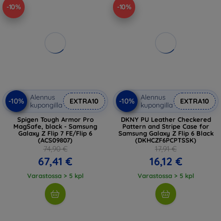
-10%
-10%
Alennus
Alennus
-10%
-10%
EXTRA10
EXTRA10
kupongilla
kupongilla
Spigen Tough Armor Pro
DKNY PU Leather Checkered
MagSafe, black - Samsung
Pattern and Stripe Case for
Galaxy Z Flip 7 FE/Flip 6
Samsung Galaxy Z Flip 6 Black
(ACS09807)
(DKHCZF6PCPTSSK)
74,90 €
17,91 €
67,41 €
16,12 €
Varastossa > 5 kpl
Varastossa > 5 kpl