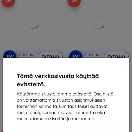
-10%
-10%
Alennus
Alennus
-10%
-10%
EXTRA10
EXTRA10
kupongilla
kupongilla
Mercedes MEHMZF623RBGVK Z
Karl Lagerfeld
Flip6 F741 musta nahka
KLHCZF6PGKSKIHK Z Flip6 F741
Tämä verkkosivusto käyttää
puujäljitelmä MagSafe
musta Saffiano Monogram
(MEHMZF623RBGVK)
(KLHCZF6PGKSKIHK)
evästeitä.
38,90 €
33,90 €
35,01 €
30,52 €
Käytämme sivustollamme evästeitä. Osa niistä
on välttämättömiä sivuston asianmukaisen
Varastossa > 5 kpl
Varastossa > 5 kpl
toiminnan kannalta, kun taas toiset auttavat
meitä analysoimaan kävijäliikennettä sekä
mukauttamaan sisältöä ja mainontaa.