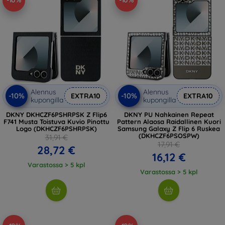
-10%
-10%
Alennus
Alennus
-10%
-10%
EXTRA10
EXTRA10
kupongilla
kupongilla
DKNY DKHCZF6PSHRPSK Z Flip6
DKNY PU Nahkainen Repeat
F741 Musta Toistuva Kuvio Pinottu
Pattern Alaosa Raidallinen Kuori
Logo (DKHCZF6PSHRPSK)
Samsung Galaxy Z Flip 6 Ruskea
(DKHCZF6PSOSPW)
31,91 €
17,91 €
28,72 €
16,12 €
Varastossa > 5 kpl
Varastossa > 5 kpl