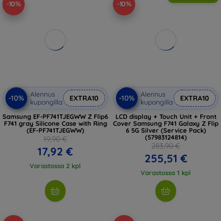
-10%
-10%
Alennus
Alennus
-10%
-10%
EXTRA10
EXTRA10
kupongilla
kupongilla
Samsung EF-PF741TJEGWW Z Flip6
LCD display + Touch Unit + Front
F741 gray Silicone Case with Ring
Cover Samsung F741 Galaxy Z Flip
(EF-PF741TJEGWW)
6 5G Silver (Service Pack)
(57983124814)
19,90 €
283,90 €
17,92 €
255,51 €
Varastossa 2 kpl
Varastossa 1 kpl