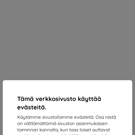
Tämä verkkosivusto käyttää
SPIGEN HYDROGEL FILM NEO FLEX 2-PAKKAUS
evästeitä.
GALAXY S24 KIRKAS (AFL07439)
Käytämme sivustollamme evästeitä. Osa niistä
Sopii:
Samsung Galaxy S24
on välttämättömiä sivuston asianmukaisen
toiminnan kannalta, kun taas toiset auttavat
Läpinäkyvä suojakalvo 2 kpl Galaxy S24: joustava TPU,