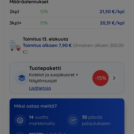
Määräalennukset
2kpl
10%
21,50 €/kpl
3kpl+
15%
20,31 €/kpl
Toimitus 13. elokuuta
Toimitus alkaen
7,90 €
(Ilmainen alkaen 200,00
€)
Tuotepaketti
Kotelot ja suojakuoret +
-15%
Näytönsuojat
Lisätietoja
Miksi ostaa meiltä?
14
vuotta
30
päivää
markkinoilla
palautukseen