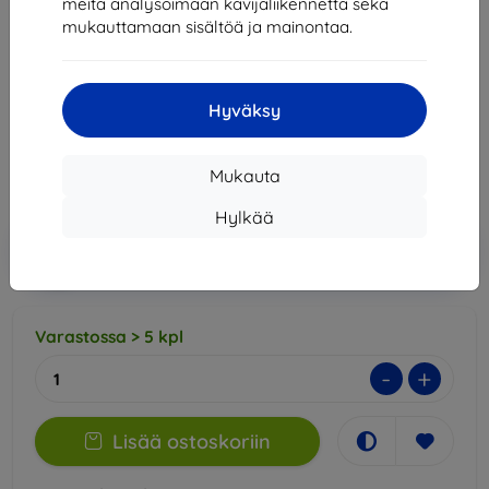
meitä analysoimaan kävijäliikennettä sekä
itsensä korjaava, ei kuplia, kosketusherkkyys säilyy, helppo
mukauttamaan sisältöä ja mainontaa.
märkäasennus.
Kuvaus ja tekniset tiedot
Hyväksy
23,89 €
21,50 €
Mukauta
Hinta ilman ALV:tä
17,34 €
Hylkää
Lisää
Alennus kupongilla
-10%
EXTRA10
ostoskoriin
Varastossa > 5 kpl
-
+
Lisää ostoskoriin