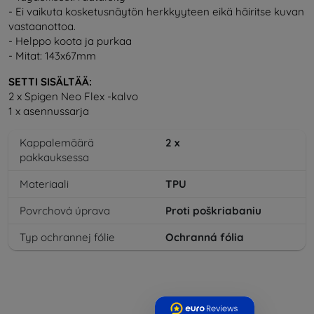
- Ei vaikuta kosketusnäytön herkkyyteen eikä häiritse kuvan
vastaanottoa.
- Helppo koota ja purkaa
- Mitat: 143x67mm
SETTI SISÄLTÄÄ:
2 x Spigen Neo Flex -kalvo
1 x asennussarja
Kappalemäärä
2
x
pakkauksessa
Materiaali
TPU
Povrchová úprava
Proti poškriabaniu
Typ ochrannej fólie
Ochranná fólia