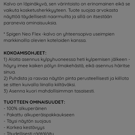
Kalvo on läpinäkyvä, sen värintoisto on erinomainen eikä se
vaikuta kosketusherkkyyteen. Tuote suojaa arvokasta
näyttöä täydellisesti naarmuilta ja sillä on itsestään
paranevia ominaisuuksia.
* Spigen Neo Flex -kalvo on yhteensopiva useimpien
markkinoilla olevien koteloiden kanssa.
KOKOAMISOHJEET:
1) Aloita asennus kylpyhuoneessa heti kylpemisen jälkeen -
höyry imee kaiken pölyn ilmakehästä, eikä asennus häiritse
sinua.
2) Puhdista ja rasvaa näytön pinta perusteellisesti ja kiillota
se sitten kuivalla liinalla kiiltäväksi.
3) Asenna kuori mahdollisimman tasaisesti.
TUOTTEEN OMINAISUUDET:
- 100% alkuperäinen
- Pakattu alkuperäispakkaukseen
- Täysi näytön suojaus
- Korkea kestävyys
- Täydellisesti räätälöity