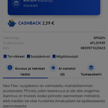
819701+
käsitellyt
tilaukset
CASHBACK
2,39 €
Valmistaja
SPIGEN
Tuotenumero
AFL07439
EAN
8809971223423
Tarvikkeet
Suojakalvot
Näytönsuojat
Kuvaus ja tekniset
Arvostelut
tiedot
(0)
Tuotepaketti
Neo Flex -suojakalvo on valmistettu mahdollisimman
joustavasta TPU:sta, joten kaarevuus ei ole sille ongelma.
Asennus on triviaali, koska pinnoite asennetaan märkänä,
eikä meidän tarvitse huolehtia ilmakuplista tai epätasaisesta
asennuksesta.