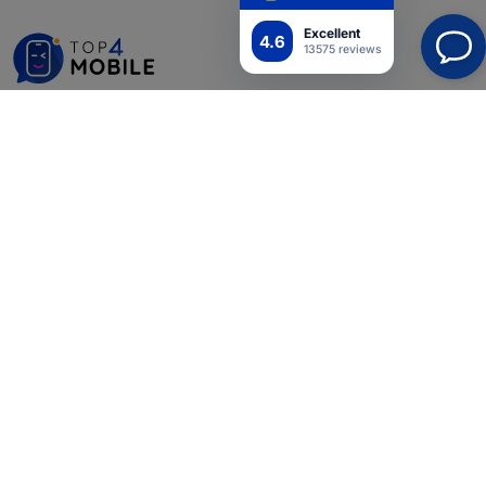
Excellent
4.6
13575 reviews
Shield-SK s.r.o.
Y-tunnus:
46701494
ALV-tunnus:
SK2023549671
Yhteystiedot
info@top4mobile.eu
Kirjoita meille
Maanantaista perjantaihin:
Online
8:00 - 16:00
Lauantai ja sunnuntai:
Offline