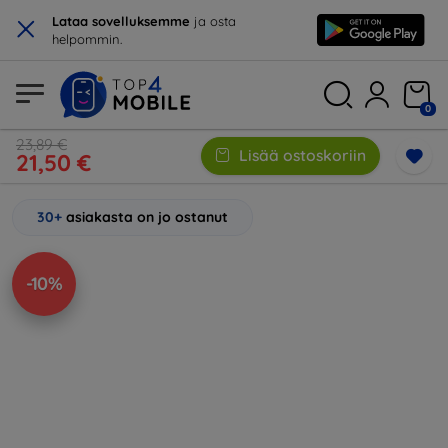
×
Lataa sovelluksemme
ja osta
helpommin.
0
23,89 €
Lisää ostoskoriin
21,50 €
30+
asiakasta on jo ostanut
-10%