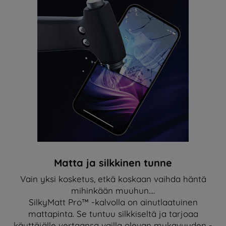
Matta ja silkkinen tunne
Vain yksi kosketus, etkä koskaan vaihda häntä
mihinkään muuhun....
SilkyMatt Pro™ -kalvolla on ainutlaatuinen
mattapinta. Se tuntuu silkkiseltä ja tarjoaa
käyttäjälle vertaansa vailla olevan mukavuuden -