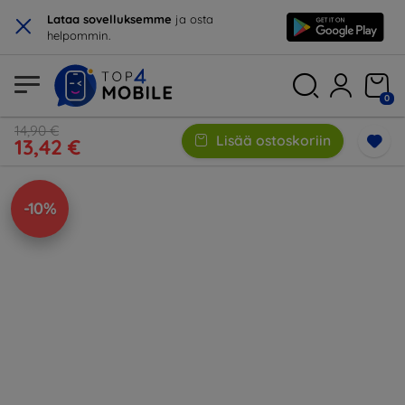
×
Lataa sovelluksemme
ja osta
helpommin.
0
14,90 €
Lisää ostoskoriin
13,42 €
-10%