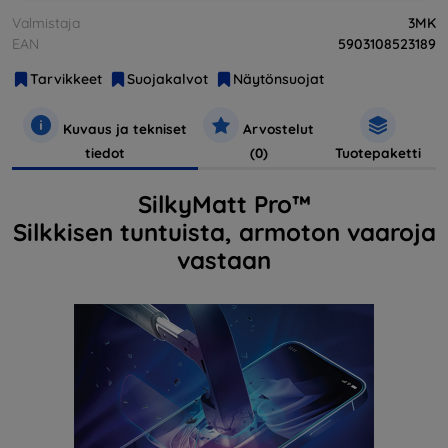
Valmistaja
3MK
EAN
5903108523189
Tarvikkeet
Suojakalvot
Näytönsuojat
Kuvaus ja tekniset
Arvostelut
tiedot
(0)
Tuotepaketti
SilkyMatt Pro™
Silkkisen tuntuista, armoton vaaroja
vastaan