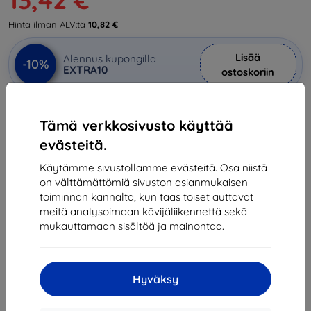
Hinta ilman ALV:tä
10,82 €
Lisää
Alennus kupongilla
-10%
EXTRA10
ostoskoriin
Varastossa > 5 kpl
Tämä verkkosivusto käyttää
evästeitä.
-
+
Käytämme sivustollamme evästeitä. Osa niistä
on välttämättömiä sivuston asianmukaisen
Lisää ostoskoriin
toiminnan kannalta, kun taas toiset auttavat
meitä analysoimaan kävijäliikennettä sekä
Määräalennukset
mukauttamaan sisältöä ja mainontaa.
2kpl
10%
13,42 €/kpl
3kpl+
15%
12,67 €/kpl
Hyväksy
Toimitus 14. elokuuta