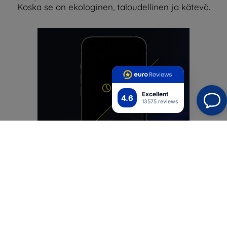
Koska se on ekologinen, taloudellinen ja kätevä.
Excellent
4.6
13575 reviews
Yksinkertaisesti ystävällinen
Olemme parantaneet SilkyMatt Pro™ -kalvoa