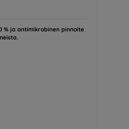
0 % ja antimikrobinen pinnoite
meista.