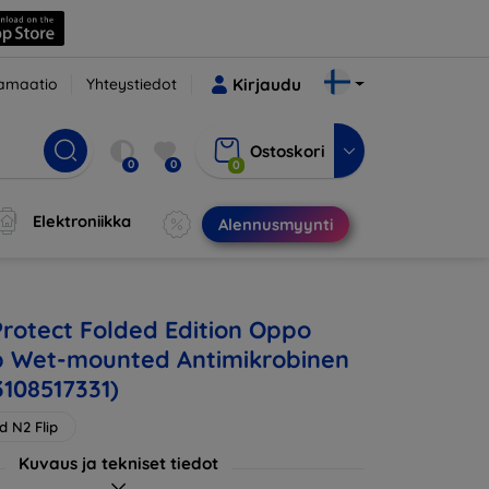
amaatio
Yhteystiedot
Kirjaudu
Ostoskori
0
0
0
Elektroniikka
Alennusmyynti
Protect Folded Edition Oppo
ip Wet-mounted Antimikrobinen
3108517331)
d N2 Flip
Kuvaus ja tekniset tiedot