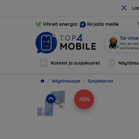
×
La
Vihreä energia
Kirjoita meille
Tarvits
Olen
|
Kotelot ja suojakuoret
Näytönsu
Näytönsuojat
Suojakalvot
-10%