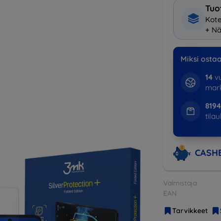
Tuo
Kote
+ Nä
Miksi osta
14
vu
mark
8194
tila
CASH
Valmistaja
EAN
Tarvikkeet