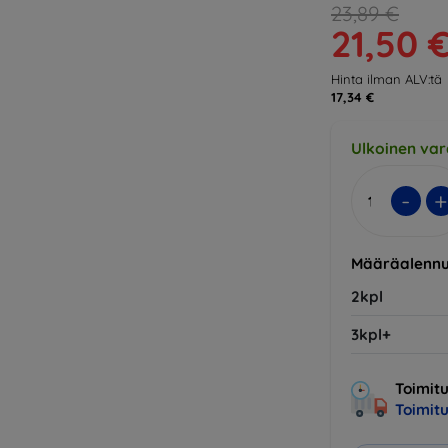
23,89 €
21,50 
Hinta ilman ALV:tä
17,34 €
Ulkoinen var
-
+
Määräalennu
2kpl
3kpl+
Toimitu
Toimit