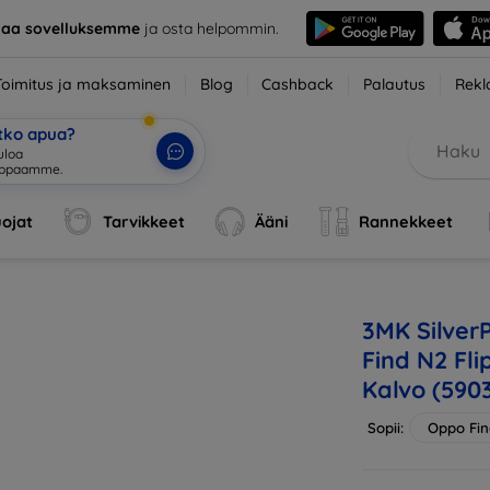
taa sovelluksemme
ja osta helpommin.
Toimitus ja maksaminen
Blog
Cashback
Palautus
Rekl
etko apua?
ojat
Tarvikkeet
Ääni
Rannekkeet
3MK Silver
Find N2 Fl
Kalvo (590
Sopii:
Oppo Fin