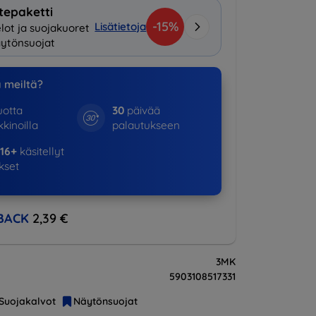
tepaketti
-15%
Lisätietoja
lot ja suojakuoret
ytönsuojat
a meiltä?
otta
30
päivää
kinoilla
palautukseen
16+
käsitellyt
ukset
BACK
2,39 €
3MK
5903108517331
Suojakalvot
Näytönsuojat