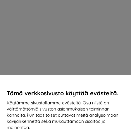
Tämä verkkosivusto käyttää evästeitä.
Käytämme sivustollamme evästeitä. Osa niistä on
välttämättömiä sivuston asianmukaisen toiminnan
kannalta, kun taas toiset auttavat meitä analysoimaan
kävijäliikennettä sekä mukauttamaan sisältöä ja
mainontaa.