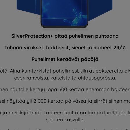
SilverProtection+ pitää puhelimen puhtaana
Tuhoaa virukset, bakteerit, sienet ja homeet 24/7.
Puhelimet keräävät pöpöjä
jä. Aina kun tarkistat puhelimesi, siirrät bakteereita a
ovenkahvoista, kaiteista ja ohjauspyörästä.
imen näytölle kertyy jopa 300 kertaa enemmän bakteere
si näyttöä yli 2 000 kertaa päivässä ja siirrät siihen m
li ja meikkijäämät. Laitteen tuottama lämpö luo täydelli
sienten kasvulle.