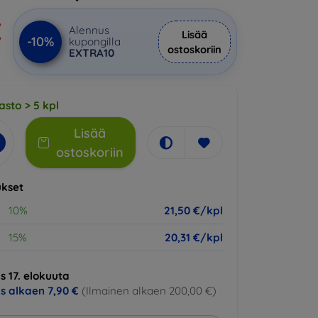
€
Alennus
Lisää
-10%
kupongilla
ostoskoriin
EXTRA10
asto > 5 kpl
Lisää
ostoskoriin
kset
10%
21,50 €/kpl
15%
20,31 €/kpl
s 17. elokuuta
us alkaen
7,90 €
(Ilmainen alkaen 200,00 €)