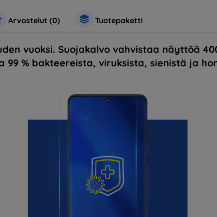
Arvostelut (0)
Tuotepaketti
uuden vuoksi. Suojakalvo vahvistaa näyttöä 40
 99 % bakteereista, viruksista, sienistä ja ho