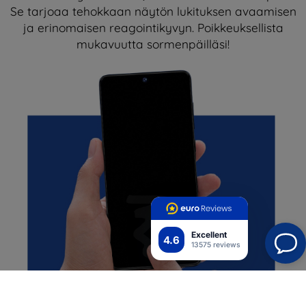
Se tarjoaa tehokkaan näytön lukituksen avaamisen
ja erinomaisen reagointikyvyn. Poikkeuksellista
mukavuutta sormenpäilläsi!
Excellent
4.6
13575 reviews