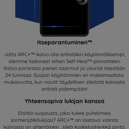
Itseparantuminen™
Jotta ARC+™-kalvo olisi entistäkin käytännöllisempi,
olemme lisänneet siihen Self-Heal™-pinnoitteen.
Kalvo parantaa pienet naarmut ja vauriot itsestään
24 tunnissa. Suojan käyttäminen on maksimaalista
mukavuutta, kun nautit täydellisen sileästä kalvosta
entistä pidempään!
Yhteensopiva lukijan kanssa
Etsitkö suojausta, joka tukee puhelimesi
sormenjälkilukijaa? ARC+™ on loistava valinta:
kalvossa on yhtenäinen , sileä kosketusherkkä pinta.