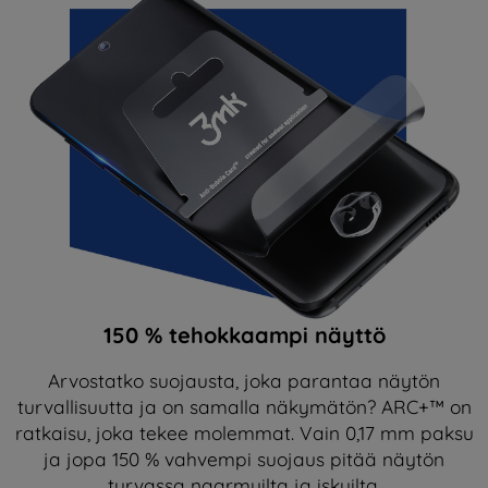
150 % tehokkaampi näyttö
Arvostatko suojausta, joka parantaa näytön
turvallisuutta ja on samalla näkymätön? ARC+™ on
ratkaisu, joka tekee molemmat. Vain 0,17 mm paksu
ja jopa 150 % vahvempi suojaus pitää näytön
turvassa naarmuilta ja iskuilta.