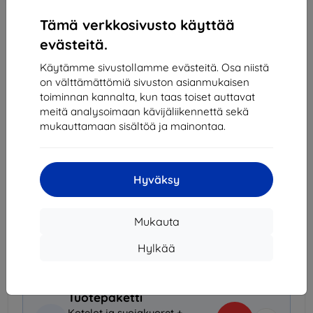
Tämä verkkosivusto käyttää
Ulkoinen varasto > 5 kpl
evästeitä.
-
+
Käytämme sivustollamme evästeitä. Osa niistä
on välttämättömiä sivuston asianmukaisen
toiminnan kannalta, kun taas toiset auttavat
Lisää ostoskoriin
meitä analysoimaan kävijäliikennettä sekä
mukauttamaan sisältöä ja mainontaa.
Määräalennukset
2kpl
10%
12,51 €/kpl
Hyväksy
3kpl+
15%
11,82 €/kpl
Mukauta
Toimitus 18. elokuuta
Toimitus alkaen
7,90 €
(Ilmainen alkaen 200,00
Hylkää
€)
Tuotepaketti
Kotelot ja suojakuoret +