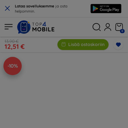
×
Lataa sovelluksemme
ja osta
helpommin.
0
13,90 €
Lisää ostoskoriin
12,51 €
-10%