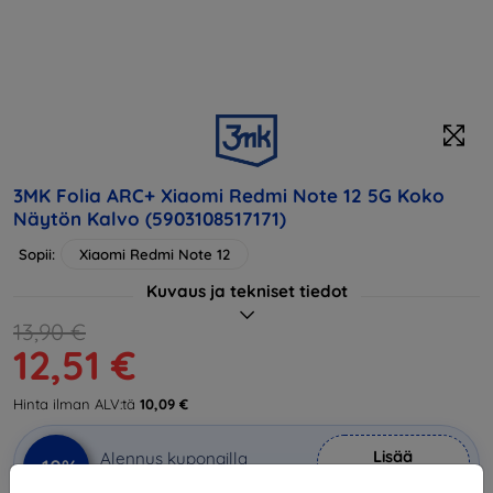
3MK Folia ARC+ Xiaomi Redmi Note 12 5G Koko
Näytön Kalvo (5903108517171)
Sopii:
Xiaomi Redmi Note 12
Kuvaus ja tekniset tiedot
13,90 €
12,51 €
Hinta ilman ALV:tä
10,09 €
Lisää
Alennus kupongilla
-10%
EXTRA10
ostoskoriin