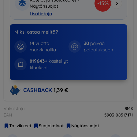
-15%
Näytönsuojat
Lisätietoja
Miksi ostaa meiltä?
14
vuotta
30
päivää
markkinoilla
palautukseen
819643+
käsitellyt
tilaukset
CASHBACK
1,39 €
Valmistaja
3MK
EAN
5903108517171
Tarvikkeet
Suojakalvot
Näytönsuojat