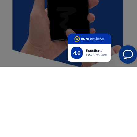
Excellent
4.6
13575 reviews
Puolimärkä kokoonpano
Erinomainen tarttuvuus näyttöön
Self-Heal™-teknologia
Kalvo kestää pidempään
Parantaa näyttöä 150 %