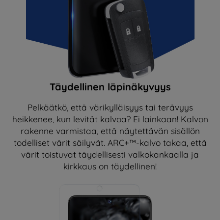
Täydellinen läpinäkyvyys
Pelkäätkö, että värikylläisyys tai terävyys
heikkenee, kun levität kalvoa? Ei lainkaan! Kalvon
rakenne varmistaa, että näytettävän sisällön
todelliset värit säilyvät. ARC+™-kalvo takaa, että
värit toistuvat täydellisesti valkokankaalla ja
kirkkaus on täydellinen!