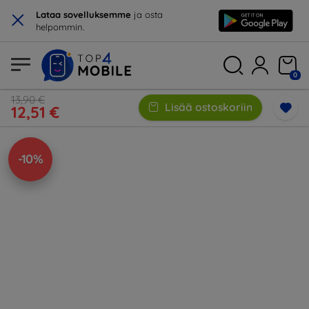
×
Lataa sovelluksemme
ja osta
helpommin.
0
13,90 €
Lisää ostoskoriin
12,51 €
-10%