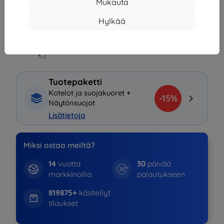
Mukauta
3kpl+
15%
11,82 €/kpl
Hylkää
Toimitus 14. elokuuta
Toimitus alkaen
7,90 €
(Ilmainen alkaen 200,00
€)
Tuotepaketti
Kotelot ja suojakuoret +
-15%
Näytönsuojat
Lisätietoja
Miksi ostaa meiltä?
14
vuotta
30
päivää
markkinoilla
palautukseen
819875+
käsitellyt
tilaukset