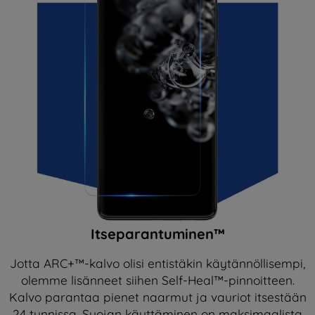
Itseparantuminen™
Jotta ARC+™-kalvo olisi entistäkin käytännöllisempi,
olemme lisänneet siihen Self-Heal™-pinnoitteen.
Kalvo parantaa pienet naarmut ja vauriot itsestään
24 tunnissa. Suojan käyttäminen on maksimaalista