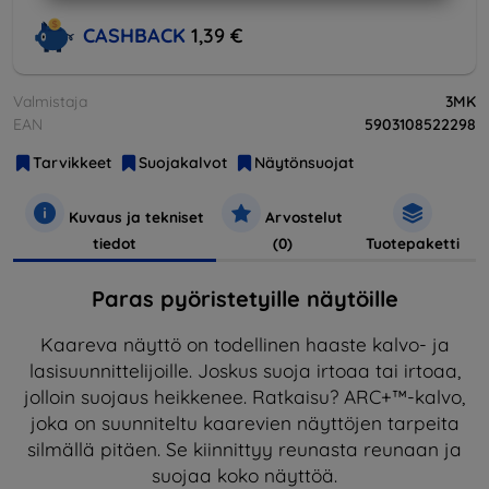
CASHBACK
1,39 €
Valmistaja
3MK
EAN
5903108522298
Tarvikkeet
Suojakalvot
Näytönsuojat
Kuvaus ja tekniset
Arvostelut
tiedot
(0)
Tuotepaketti
Paras pyöristetyille näytöille
Kaareva näyttö on todellinen haaste kalvo- ja
lasisuunnittelijoille. Joskus suoja irtoaa tai irtoaa,
jolloin suojaus heikkenee. Ratkaisu? ARC+™-kalvo,
joka on suunniteltu kaarevien näyttöjen tarpeita
silmällä pitäen. Se kiinnittyy reunasta reunaan ja
suojaa koko näyttöä.