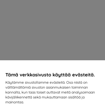
Tämä verkkosivusto käyttää evästeitä.
Käytämme sivustollamme evästeitä. Osa niistä on
välttämättömiä sivuston asianmukaisen toiminnan
kannalta, kun taas toiset auttavat meitä analysoimaan
kävijäliikennettä sekä mukauttamaan sisältöä ja
mainontaa.