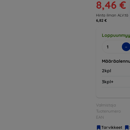
8,46 €
Hinta ilman ALV:tä
6,82 €
Loppuunmyy
-
Määräalennu
2kpl
3kpl+
Valmistaja
Tuotenumero
EAN
Tarvikkeet