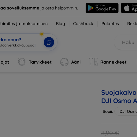
taa sovelluksemme
ja osta helpommin.
Toimitus ja maksaminen
Blog
Cashback
Palautus
Rekl
etko apua?
sin
|
ojat
Tarvikkeet
Ääni
Rannekkeet
Suojakalvo 
DJI Osmo A
Sopii:
DJI Osmo
8,90 €