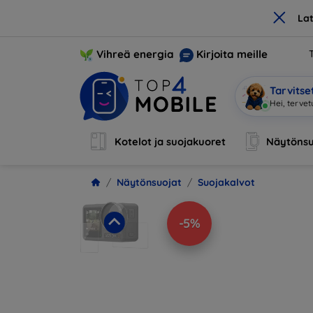
×
La
Vihreä energia
Kirjoita meille
Tarvits
Olen Mobi, 
Kotelot ja suojakuoret
Näytönsu
Näytönsuojat
Suojakalvot
-5%