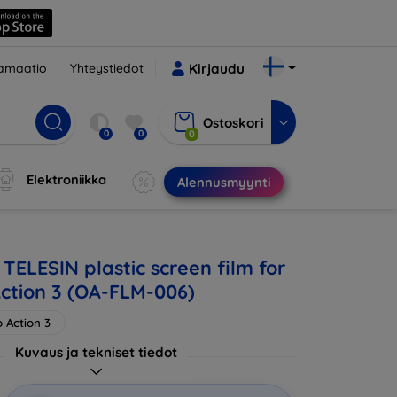
amaatio
Yhteystiedot
Kirjaudu
Ostoskori
0
0
0
Elektroniikka
Alennusmyynti
TELESIN plastic screen film for
ction 3 (OA-FLM-006)
 Action 3
Kuvaus ja tekniset tiedot