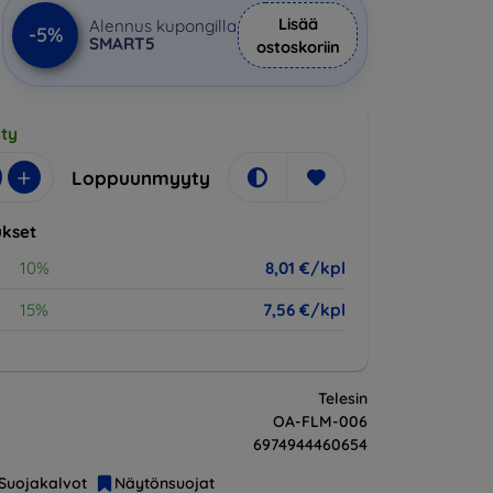
Lisää
Alennus kupongilla
-5%
SMART5
ostoskoriin
ty
+
Loppuunmyyty
kset
10%
8,01 €/kpl
15%
7,56 €/kpl
Telesin
OA-FLM-006
6974944460654
Suojakalvot
Näytönsuojat