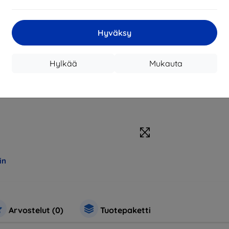
Hyväksy
Hylkää
Mukauta
in
Arvostelut (0)
Tuotepaketti