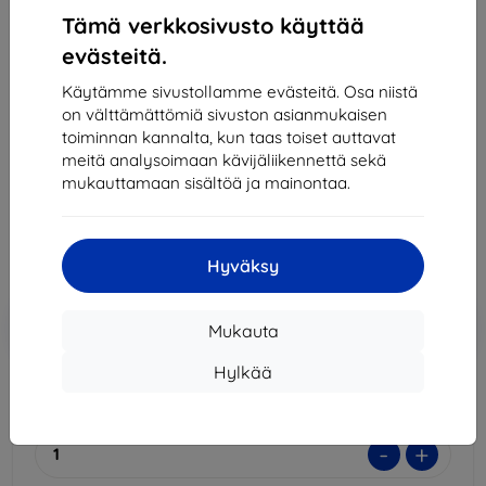
Tämä verkkosivusto käyttää
evästeitä.
Samsung Suojakalvo Samsung Galaxy A34
Läpinäkyvä (EF-UA346CTEGWW)
Käytämme sivustollamme evästeitä. Osa niistä
on välttämättömiä sivuston asianmukaisen
Sopii:
Samsung Galaxy A34
toiminnan kannalta, kun taas toiset auttavat
Kuvaus ja tekniset tiedot
meitä analysoimaan kävijäliikennettä sekä
mukauttamaan sisältöä ja mainontaa.
15,90 €
14,31 €
Hinta ilman ALV:tä
11,54 €
Hyväksy
Lisää
Alennus kupongilla
-10%
Mukauta
EXTRA10
ostoskoriin
Hylkää
Varastossa > 5 kpl
-
+