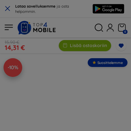
×
Lataa sovelluksemme
ja osta
helpommin.
0
15,90 €
Lisää ostoskoriin
14,31 €
Suosittelemme
-10%