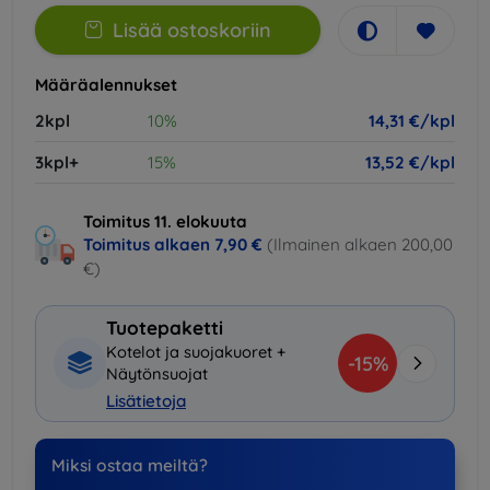
Lisää ostoskoriin
Määräalennukset
2kpl
10%
14,31 €/kpl
3kpl+
15%
13,52 €/kpl
Toimitus 11. elokuuta
Toimitus alkaen
7,90 €
(Ilmainen alkaen 200,00
€)
Tuotepaketti
Kotelot ja suojakuoret +
-15%
Näytönsuojat
Lisätietoja
Miksi ostaa meiltä?