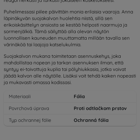
reagoi herkästi ja tarkasti jokaiseen kosketukseesi.
Puhelimessasi piilee päivittäin monia erilaisia vaaroja. Anna
läpinäkyvän suojakalvon huolehtia niistä, sillä sen
erikoiskäsittelyn ansiosta se kestää helposti naarmuja ja
sormenjälkiä. Tämä säilyttää alla olevan näytön
luonnollisen kauneuden muuttamatta millään tavalla sen
värinäköä tai laajoja katselukulmia.
Suojakalvon mukana toimitetaan asennuskehys, joka
mahdollistaa nopean ja tarkan asennuksen ilman, että
syntyy ei-toivottuja kuplia tai pölyhiukkasia, jotka voivat
jäädä kalvon alle näytölle. Lisäksi voit tehdä kaiken nopeasti
ja mukavasti omassa kodissasi.
Materiaali
Fólia
Povrchová úprava
Proti odtlačkom prstov
Typ ochrannej fólie
Ochranná fólia