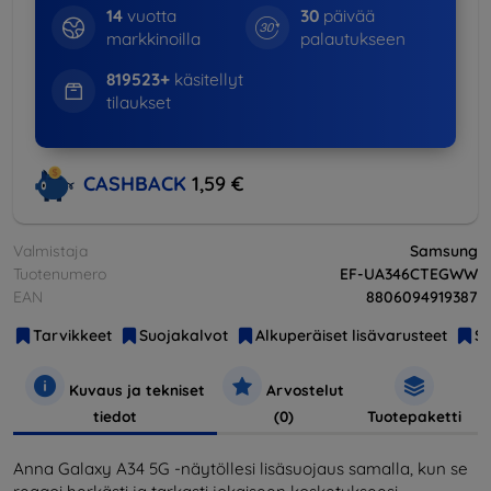
14
vuotta
30
päivää
markkinoilla
palautukseen
819523+
käsitellyt
tilaukset
CASHBACK
1,59 €
Valmistaja
Samsung
Tuotenumero
EF-UA346CTEGWW
EAN
8806094919387
Tarvikkeet
Suojakalvot
Alkuperäiset lisävarusteet
S
Kuvaus ja tekniset
Arvostelut
tiedot
(0)
Tuotepaketti
Anna Galaxy A34 5G -näytöllesi lisäsuojaus samalla, kun se