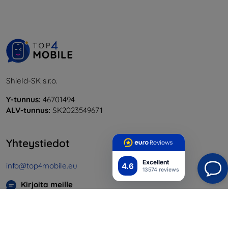
Shield-SK s.r.o.
Y-tunnus:
46701494
ALV-tunnus:
SK2023549671
Yhteystiedot
Excellent
info@top4mobile.eu
4.6
13574 reviews
Kirjoita meille
Maanantaista perjantaihin:
Online
8:00 - 16:00