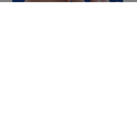
Puolimärkä kokoonpano
Erinomainen tarttuvuus näyttöön
Self-Heal™-teknologia
Kalvo kestää pidempään
Parantaa näyttöä 150 %
Ja samaan aikaan et tunne sitä ruudulla...