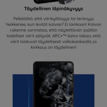
Täydellinen läpinäkyvyys
Pelkäätkö, että värikylläisyys tai terävyys
heikkenee, kun levität kalvoa? Ei lainkaan! Kalvon
rakenne varmistaa, että näytettävän sisällön
todelliset värit säilyvät. ARC+™-kalvo takaa, että
värit toistuvat täydellisesti valkokankaalla ja
kirkkaus on täydellinen!