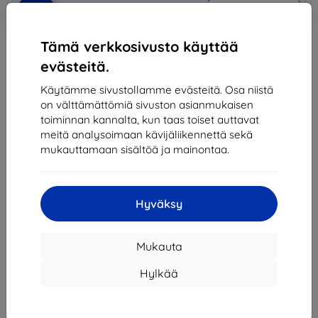
Lisää
Alennus kupongilla
-10%
EXTRA10
ostoskoriin
Tämä verkkosivusto käyttää
evästeitä.
Ulkoinen varasto > 5 kpl
Käytämme sivustollamme evästeitä. Osa niistä
-
+
on välttämättömiä sivuston asianmukaisen
toiminnan kannalta, kun taas toiset auttavat
meitä analysoimaan kävijäliikennettä sekä
Lisää ostoskoriin
mukauttamaan sisältöä ja mainontaa.
Määräalennukset
2kpl
10%
12,51 €/kpl
Hyväksy
3kpl+
15%
11,82 €/kpl
Mukauta
Toimitus 18. elokuuta
Hylkää
Toimitus alkaen
7,90 €
(Ilmainen alkaen 200,00
€)