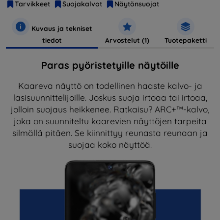
Tarvikkeet
Suojakalvot
Näytönsuojat
Kuvaus ja tekniset
tiedot
Arvostelut (1)
Tuotepaketti
Paras pyöristetyille näytöille
Kaareva näyttö on todellinen haaste kalvo- ja
lasisuunnittelijoille. Joskus suoja irtoaa tai irtoaa,
jolloin suojaus heikkenee. Ratkaisu? ARC+™-kalvo,
joka on suunniteltu kaarevien näyttöjen tarpeita
silmällä pitäen. Se kiinnittyy reunasta reunaan ja
suojaa koko näyttöä.