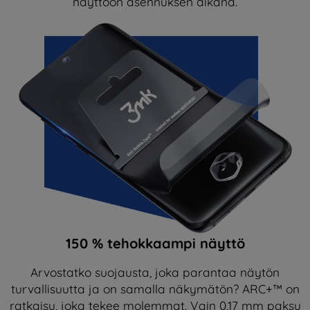
näyttöön asennuksen aikana.
150 % tehokkaampi näyttö
Arvostatko suojausta, joka parantaa näytön
turvallisuutta ja on samalla näkymätön? ARC+™ on
ratkaisu, joka tekee molemmat. Vain 0,17 mm paksu