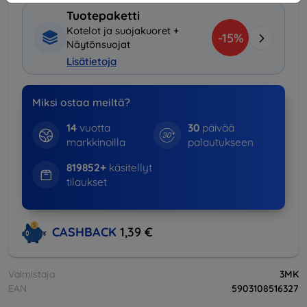
Tuotepaketti
Kotelot ja suojakuoret +
-15%
Näytönsuojat
Lisätietoja
Miksi ostaa meiltä?
14
vuotta
30
päivää
markkinoilla
palautukseen
819852+
käsitellyt
tilaukset
CASHBACK
1,39 €
Valmistaja
3MK
EAN
5903108516327