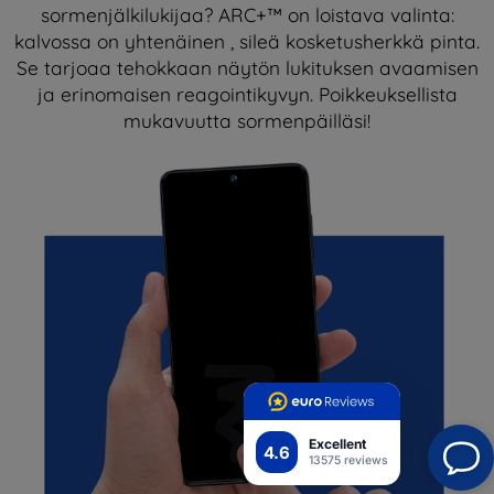
sormenjälkilukijaa? ARC+™ on loistava valinta:
kalvossa on yhtenäinen , sileä kosketusherkkä pinta.
Se tarjoaa tehokkaan näytön lukituksen avaamisen
ja erinomaisen reagointikyvyn. Poikkeuksellista
mukavuutta sormenpäilläsi!
Excellent
4.6
13575 reviews