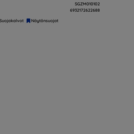
SGZM010102
6932172622688
Suojakalvot
Näytönsuojat