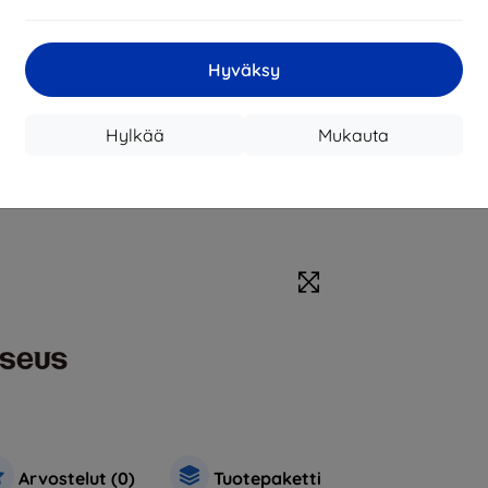
Hyväksy
Hylkää
Mukauta
Arvostelut (0)
Tuotepaketti