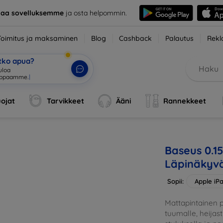
taa sovelluksemme
ja osta helpommin.
Toimitus ja maksaminen
Blog
Cashback
Palautus
Rekl
etko apua?
ojat
Tarvikkeet
Ääni
Rannekkeet
Baseus 0.1
Läpinäkyvä
Sopii:
Apple iP
Mattapintainen 
tuumalle, heijas