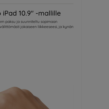
Pad 10.9" -mallille
 mm paksu ja suunniteltu sopimaan
älittömästi jokaiseen liikkeeseesi, ja kynän