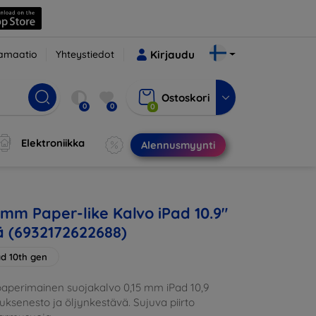
amaatio
Yhteystiedot
Kirjaudu
Ostoskori
0
0
0
Elektroniikka
Alennusmyynti
5mm Paper-like Kalvo iPad 10.9"
 (6932172622688)
ad 10th gen
paperimainen suojakalvo 0,15 mm iPad 10,9
tuksenesto ja öljynkestävä. Sujuva piirto