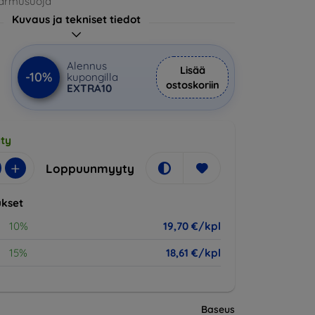
aarmusuoja
Kuvaus ja tekniset tiedot
€
Alennus
Lisää
-10%
kupongilla
ostoskoriin
EXTRA10
ty
+
Loppuunmyyty
kset
10%
19,70 €/kpl
15%
18,61 €/kpl
Baseus