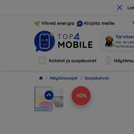
×
La
Vihreä energia
Kirjoita meille
Tarvits
Olen Mo
|
Kotelot ja suojakuoret
Näytönsu
Näytönsuojat
Suojakalvot
-10%