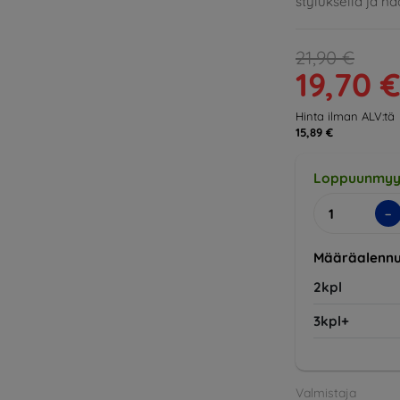
styluksella ja n
21,90 €
19,70 
Hinta ilman ALV:tä
15,89 €
Loppuunmyy
-
Määräalennu
2kpl
3kpl+
Valmistaja