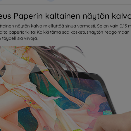
s Paperin kaltainen näytön kalvo i
ttainen näytön kalvo miellyttää sinua varmasti. Se on vain 0,15
kealta paperiarkilta! Kaikki tämä saa kosketusnäytön reagoimaan v
 täydellisiä viivoja.