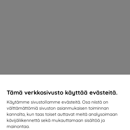
Tämä verkkosivusto käyttää evästeitä.
Käytämme sivustollamme evästeitä. Osa niistä on
välttämättömiä sivuston asianmukaisen toiminnan
kannalta, kun taas toiset auttavat meitä analysoimaan
kävijäliikennettä sekä mukauttamaan sisältöä ja
mainontaa.