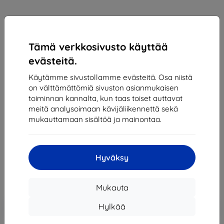
Tämä verkkosivusto käyttää
evästeitä.
Käytämme sivustollamme evästeitä. Osa niistä
on välttämättömiä sivuston asianmukaisen
Suojakalvo Samsung Protective film for Galaxy
toiminnan kannalta, kun taas toiset auttavat
A53 5G Transparent (EF-UA536CTEGWW)
meitä analysoimaan kävijäliikennettä sekä
mukauttamaan sisältöä ja mainontaa.
Sopii:
Samsung Galaxy A53
21,90 €
19,70 €
Hyväksy
Hinta ilman ALV:tä
15,89 €
Mukauta
Lisää
Alennus kupongilla
-10%
Hylkää
EXTRA10
ostoskoriin