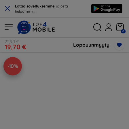
×
Lataa sovelluksemme
ja osta
helpommin.
0
21,90 €
Loppuunmyyty
19,70 €
-10%