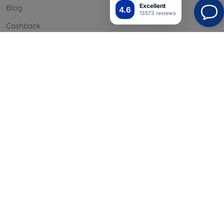
Excellent
Blog
4.6
13573 reviews
Cashback
Palautus
Reklamaatio
Yhteystiedot
Tiedot
Brändimme
Evästeesi
Henkilötietojen suoja
Reklamaatiopolitiikka
Sopimusehdot
Blog