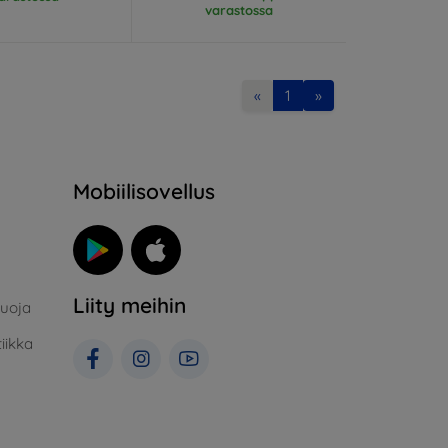
varastossa
«
1
»
Mobiilisovellus
Liity meihin
suoja
iikka