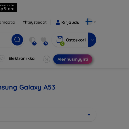
amaatio
Yhteystiedot
Kirjaudu
Ostoskori
0
0
0
Elektroniikka
Alennusmyynti
amsung Galaxy A53