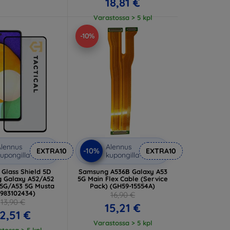
18,81 €
Varastossa > 5 kpl
-10%
lennus
Alennus
-10%
EXTRA10
EXTRA10
upongilla
kupongilla
l Glass Shield 5D
Samsung A536B Galaxy A53
 Galaxy A52/A52
5G Main Flex Cable (Service
 5G/A53 5G Musta
Pack) (GH59-15554A)
7983102434)
16,90 €
13,90 €
15,21 €
2,51 €
Varastossa > 5 kpl
tossa > 5 kpl