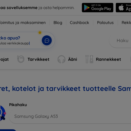
taa sovelluksemme
ja osta helpommin.
Toimitus ja maksaminen
Blog
Cashback
Palautus
Rekl
etko apua?
ojat
Tarvikkeet
Ääni
Rannekkeet
et, kotelot ja tarvikkeet tuotteelle S
Pikahaku
Samsung Galaxy A53