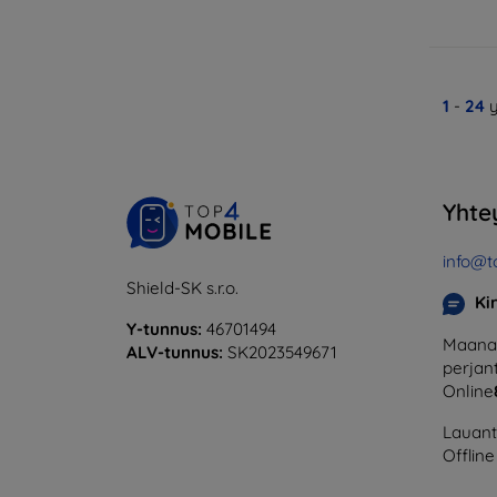
1
-
24
y
Yhte
info@t
Shield-SK s.r.o.
Ki
Y-tunnus:
46701494
Maanan
ALV-tunnus:
SK2023549671
perjant
Online
Lauanta
Offline