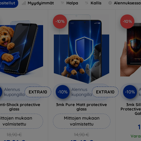
sitellut
Myydyimmät
Halpa
Kallis
Alennuksessa
-10%
-10%
Alennus
Alennus
A
%
-10%
-10%
EXTRA10
EXTRA10
kupongilla
kupongilla
k
nti-Shock protective
3mk Pure Matt protective
3mk Sil
glass
glass
Protectiv
Ga
ittojen mukaan
Mittojen mukaan
valmistettu
valmistettu
1
18,90 €
14,90 €
Varas