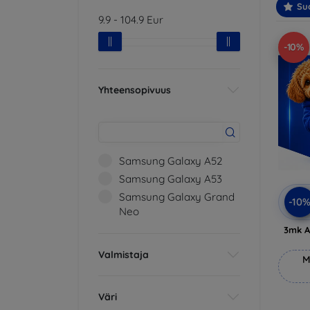
Suo
9.9
-
104.9
Eur
-10%
Yhteensopivuus
Samsung Galaxy A52
Samsung Galaxy A53
Samsung Galaxy Grand
-10
Neo
3mk A
Valmistaja
M
Väri