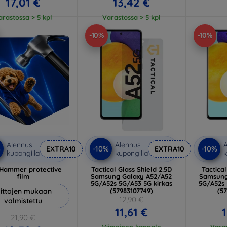
17,01 €
13,42 €
arastossa > 5 kpl
Varastossa > 5 kpl
-10%
-10%
Alennus
Alennus
A
%
-10%
-10%
EXTRA10
EXTRA10
kupongilla
kupongilla
k
Hammer protective
Tactical Glass Shield 2.5D
Tactica
film
Samsung Galaxy A52/A52
Samsung
5G/A52s 5G/A53 5G kirkas
5G/A52s
ittojen mukaan
(57983107749)
(5
12,90 €
valmistettu
11,61 €
1
21,90 €
Viimeinen kappale
Varas