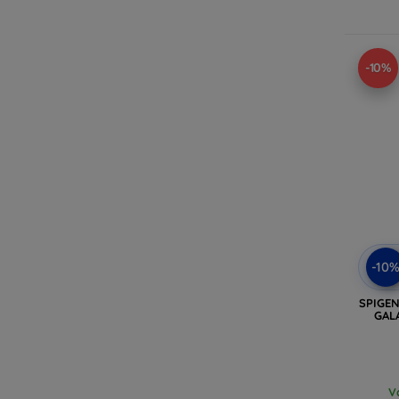
-10%
-10
SPIGEN
GAL
V