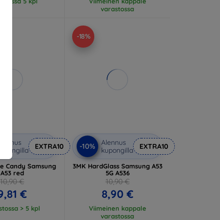
stossa 5 kpl
Viimeinen kappale
varastossa
-18%
lennus
Alennus
-10%
EXTRA10
EXTRA10
upongilla
kupongilla
se Candy Samsung
3MK HardGlass Samsung A53
A53 red
5G A536
10,90 €
10,90 €
9,81 €
8,90 €
tossa > 5 kpl
Viimeinen kappale
varastossa