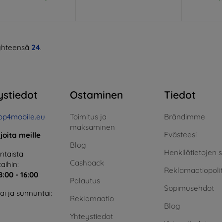
hteensä
24
.
ystiedot
Ostaminen
Tiedot
op4mobile.eu
Toimitus ja
Brändimme
maksaminen
Evästeesi
rjoita meille
Blog
Henkilötietojen 
taista
Cashback
aihin:
Reklamaatiopolit
8:00 - 16:00
Palautus
Sopimusehdot
i ja sunnuntai:
Reklamaatio
Blog
Yhteystiedot