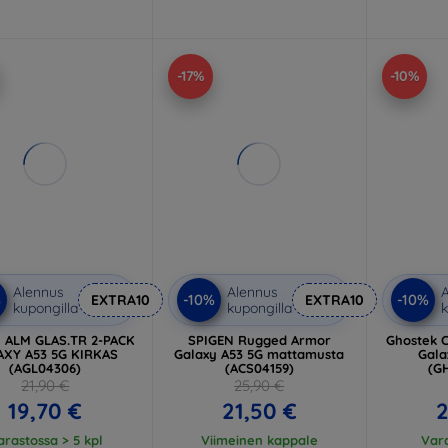
-17%
-10%
Alennus
Alennus
A
%
-10%
-10%
EXTRA10
EXTRA10
kupongilla
kupongilla
k
 ALM GLAS.TR 2-PACK
SPIGEN Rugged Armor
Ghostek 
AXY A53 5G KIRKAS
Galaxy A53 5G mattamusta
Gala
(AGL04306)
(ACS04159)
(G
21,90 €
25,90 €
19,70 €
21,50 €
2
arastossa > 5 kpl
Viimeinen kappale
Vara