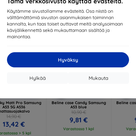
Tämä verkkosivusto käyttää evästeitä.
Vara
Käytämme sivustollamme evästeitä. Osa niistä on
välttämättömiä sivuston asianmukaisen toiminnan
-10%
-10%
kannalta, kun taas toiset auttavat meitä analysoimaan
kävijäliikennettä sekä mukauttamaan sisältöä ja
mainontaa.
Hyväksy
Hylkää
Mukauta
Alennus
Alennus
A
%
-10%
-10%
EXTRA10
EXTRA10
kupongilla
kupongilla
k
lky Matt Pro Samsung
Beline case Candy Samsung
Beline ca
A53 5G A536
A53 blue
attasuojakalvo
10,90 €
14,90 €
9,81 €
13,42 €
Varastossa 1 kpl
Varas
arastossa > 5 kpl