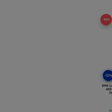
-10%
-10
3MK L
A53
l
V