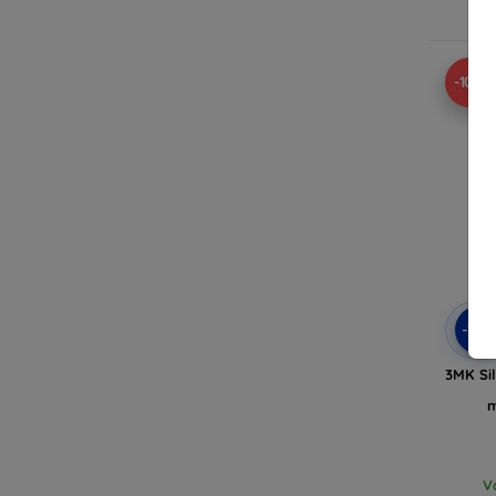
-10%
-10
3MK Si
m
V