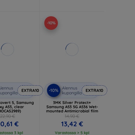
-10%
lennus
Alennus
-10%
EXTRA10
EXTRA10
upongilla
kupongilla
Covert 5, Samsung
3MK Silver Protect+
xy A53, clear
Samsung A53 5G A536 Wet-
HOCAS2989)
mounted Antimicrobial film
22,90 €
14,90 €
0,61 €
13,42 €
stossa 3 kpl
Varastossa > 5 kpl