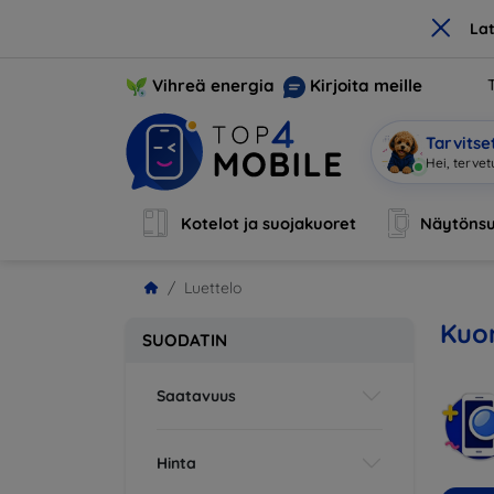
×
La
Vihreä energia
Kirjoita meille
Tarvits
Olen Mo
|
Kotelot ja suojakuoret
Näytönsu
Luettelo
Kuor
SUODATIN
Saatavuus
Hinta