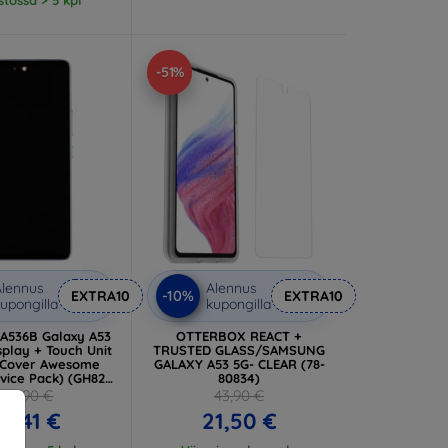
-51%
lennus
Alennus
-10%
EXTRA10
EXTRA10
upongilla
kupongilla
A536B Galaxy A53
OTTERBOX REACT +
splay + Touch Unit
TRUSTED GLASS/SAMSUNG
 Cover Awesome
GALAXY A53 5G- CLEAR (78-
vice Pack) (GH82-
80834)
28024C)
104,90 €
43,90 €
4,41 €
21,50 €