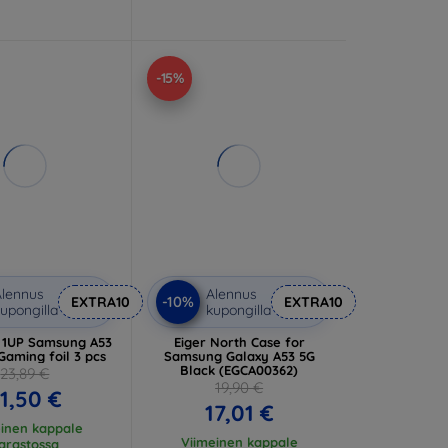
-15%
lennus
Alennus
-10%
EXTRA10
EXTRA10
upongilla
kupongilla
a 1UP Samsung A53
Eiger North Case for
Gaming foil 3 pcs
Samsung Galaxy A53 5G
Black (EGCA00362)
23,89 €
19,90 €
1,50 €
17,01 €
einen kappale
Viimeinen kappale
arastossa