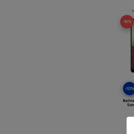
V
-10%
-10
Belin
Sam
V