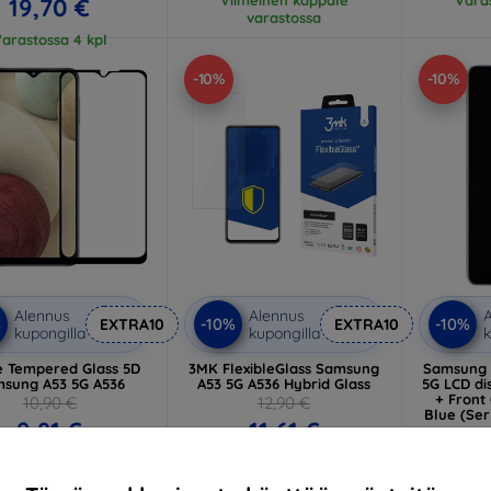
19,70 €
varastossa
arastossa 4 kpl
-10%
-10%
Alennus
Alennus
A
%
-10%
-10%
EXTRA10
EXTRA10
kupongilla
kupongilla
k
e Tempered Glass 5D
3MK FlexibleGlass Samsung
Samsung 
sung A53 5G A536
A53 5G A536 Hybrid Glass
5G LCD di
+ Front
10,90 €
12,90 €
Blue (Ser
9,81 €
11,61 €
9
arastossa > 5 kpl
Varastossa > 5 kpl