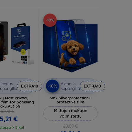
-10%
lennus
Alennus
-10%
EXTRA10
EXTRA10
upongilla
kupongilla
ky Matt Privacy
3mk Silverprotection+
e film for Samsung
protective film
laxy A53 5G
Mittojen mukaan
16,90 €
valmistettu
5,21 €
20,89 €
tossa > 5 kpl