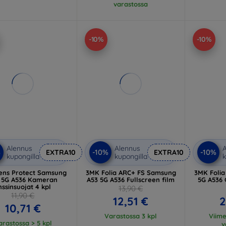
varastossa
-10%
-10%
Alennus
Alennus
A
%
-10%
-10%
EXTRA10
EXTRA10
kupongilla
kupongilla
k
ens Protect Samsung
3MK Folia ARC+ FS Samsung
3MK Foli
 5G A536 Kameran
A53 5G A536 Fullscreen film
5G A536 
inssinsuojat 4 kpl
13,90 €
11,90 €
12,51 €
2
10,71 €
Varastossa 3 kpl
Viim
arastossa > 5 kpl
v