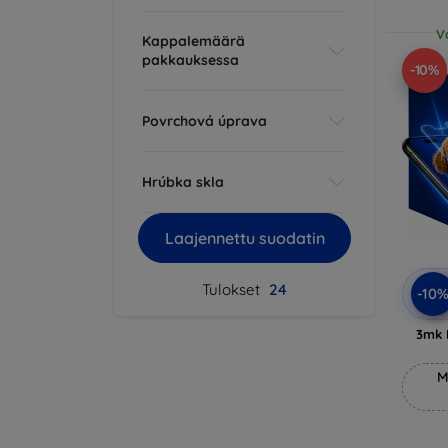
V
Kappalemäärä
pakkauksessa
-10%
Povrchová úprava
Hrúbka skla
Laajennettu suodatin
Tulokset
24
-10
3mk 
M