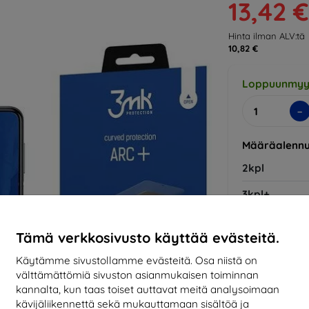
13,42 €
Hinta ilman ALV:tä
10,82 €
Loppuunmyy
-
Määräalennu
2kpl
3kpl+
Tämä verkkosivusto käyttää evästeitä.
Valmistaja
Käytämme sivustollamme evästeitä. Osa niistä on
EAN
välttämättömiä sivuston asianmukaisen toiminnan
Tarvikkeet
kannalta, kun taas toiset auttavat meitä analysoimaan
kävijäliikennettä sekä mukauttamaan sisältöä ja