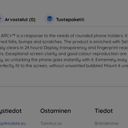
Arvostelut (0)
Tuotepaketti
C+™ is a response to the needs of rounded phone holders. It 
ed falls, bumps and scratches. The product is enriched with Se
clears in 24 hours! Display transparency and fingerprint reader 
s. Exceptional screen clarity and good colour reproduction are
ly, so unlocking the phone goes instantly with it. Extremely easy
erfectly fit to the screen, without unwanted bubbles! Mount it 
ystiedot
Ostaminen
Tiedot
op4mobile.eu
Toimitus ja
Brändimme