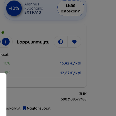
Alennus
Lisää
-10%
kupongilla
ostoskoriin
EXTRA10
ty
+
Loppuunmyyty
kset
10%
13,42 €/kpl
15%
12,67 €/kpl
3MK
5903108377188
Suojakalvot
Näytönsuojat