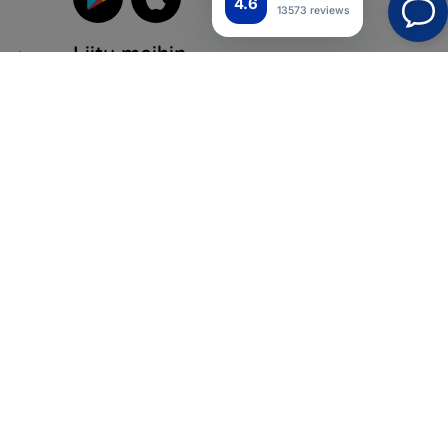
4.6
13573 reviews
Liity meihin
suoja
iikka
Top4Mobile.fi
Verkkokauppamme