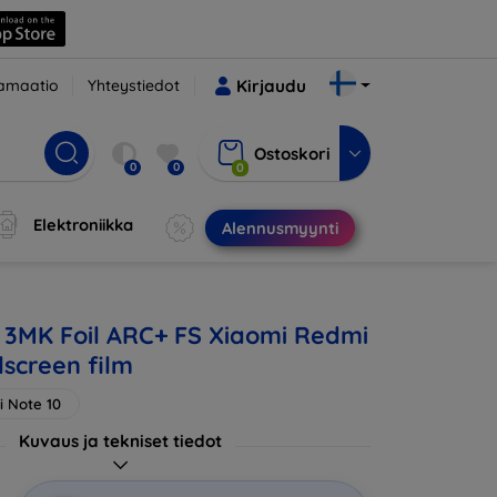
amaatio
Yhteystiedot
Kirjaudu
Ostoskori
0
0
0
Elektroniikka
Alennusmyynti
 3MK Foil ARC+ FS Xiaomi Redmi
lscreen film
i Note 10
Kuvaus ja tekniset tiedot