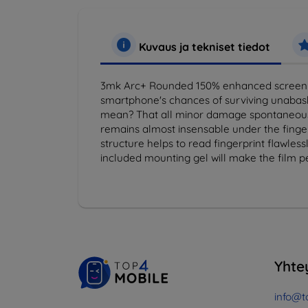
Kuvaus ja tekniset tiedot
3mk Arc+ Rounded 150% enhanced screen AR
smartphone's chances of surviving unabash
mean? That all minor damage spontaneously 
remains almost insensable under the finger
structure helps to read fingerprint flawless
included mounting gel will make the film p
Yhte
info@t