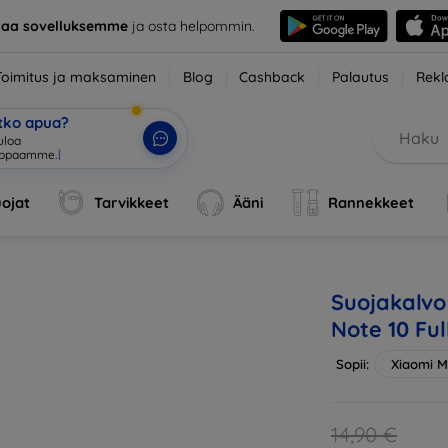
taa sovelluksemme
ja osta helpommin.
Toimitus ja maksaminen
Blog
Cashback
Palautus
Rekl
etko apua?
uloa
uppaamme.
|
ojat
Tarvikkeet
Ääni
Rannekkeet
Suojakalvo
Note 10 Ful
Sopii:
Xiaomi M
14,90 €