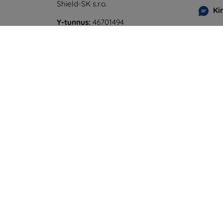
Shield-SK s.r.o.
Ki
Y-tunnus:
46701494
Maanan
ALV-tunnus:
SK2023549671
perjant
Online
Lauanta
Offline
©
2026
top4mobile.fi. Kaikki oikeudet pidätetää