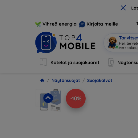
×
La
Vihreä energia
Kirjoita meille
Tarvits
Hei, tervet
verkkoka
Kotelot ja suojakuoret
Näytönsu
Näytönsuojat
Suojakalvot
-10%