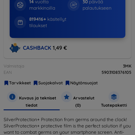
14
vuotta
30
päivää
markkinoilla
palautukseen
819416+
käsitellyt
tilaukset
CASHBACK
1,49 €
Valmistaja
3MK
EAN
5903108376105
Tarvikkeet
Suojakalvot
Näytönsuojat
Kuvaus ja tekniset
Arvostelut
tiedot
(0)
Tuotepaketti
SilverProtection+ Protection from germs around the clock!
SilverProtection+ protective film is the perfect solution if you
want to combat germs on your smartphone screen. Anti-