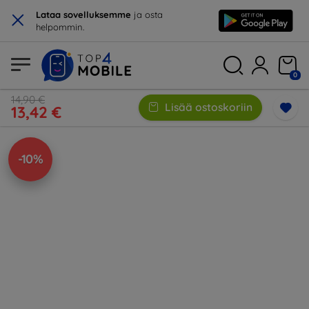
×
Lataa sovelluksemme
ja osta
helpommin.
0
14,90 €
Lisää ostoskoriin
13,42 €
-10%