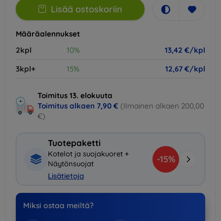
Lisää ostoskoriin
Määräalennukset
2kpl
10%
13,42 €/kpl
3kpl+
15%
12,67 €/kpl
Toimitus 13. elokuuta
Toimitus alkaen
7,90 €
(Ilmainen alkaen 200,00
€)
Tuotepaketti
Kotelot ja suojakuoret +
-15%
Näytönsuojat
Lisätietoja
Miksi ostaa meiltä?