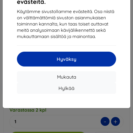
evästeitä.
Käytämme sivustollamme evästeitä. Osa niistä
3MK Silver Protect+ Realme 8 Wet-mounted
on välttämättömiä sivuston asianmukaisen
Antimicrobial film
toiminnan kannalta, kun taas toiset auttavat
Sopii:
Realme 8
meitä analysoimaan kävijäliikennettä sekä
mukauttamaan sisältöä ja mainontaa.
Kuvaus ja tekniset tiedot
14,90 €
13,42 €
Hyväksy
Hinta ilman ALV:tä
10,82 €
Mukauta
Lisää
Alennus kupongilla
-10%
Hylkää
EXTRA10
ostoskoriin
Varastossa 2 kpl
-
+