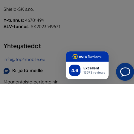
Shield-SK s.r.o.
Y-tunnus:
46701494
ALV-tunnus:
SK2023549671
Yhteystiedot
info@top4mobile.eu
Excellent
4.6
Kirjoita meille
13573 reviews
Maanantaista perjantaihin:
Online
8:00 - 16:00
Lauantai ja sunnuntai:
Offline
Ostaminen