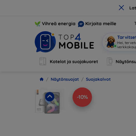
×
La
Vihreä energia
Kirjoita meille
Tarvits
Hei, tervet
verkkoka
Kotelot ja suojakuoret
Näytönsu
Näytönsuojat
Suojakalvot
-10%