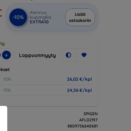
€
Alennus
Lisää
-10%
kupongilla
ostoskoriin
EXTRA10
ty
+
Loppuunmyyty
kset
10%
26,02 €/kpl
15%
24,56 €/kpl
SPIGEN
AFL02197
8809756640681