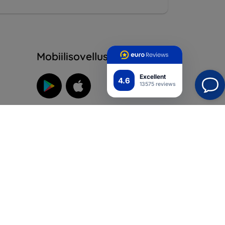
Mobiilisovellus
Excellent
4.6
13575 reviews
Liity meihin
suoja
iikka