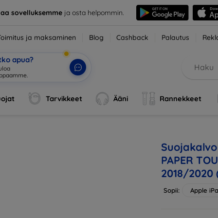
taa sovelluksemme
ja osta helpommin.
Toimitus ja maksaminen
Blog
Cashback
Palautus
Rekl
etko apua?
uloa
uppaamme.
|
ojat
Tarvikkeet
Ääni
Rannekkeet
Suojakalv
PAPER TOU
2018/2020 
Sopii:
Apple iPa