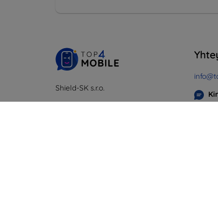
Yhte
info@t
Shield-SK s.r.o.
Ki
Y-tunnus:
46701494
Maanan
ALV-tunnus:
SK2023549671
perjant
Online
Lauanta
Offline