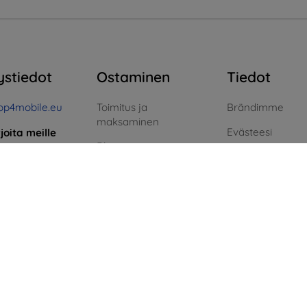
ystiedot
Ostaminen
Tiedot
op4mobile.eu
Toimitus ja
Brändimme
maksaminen
Evästeesi
rjoita meille
Blog
Henkilötietojen 
taista
Cashback
aihin:
Reklamaatiopolit
8:00 - 16:00
Palautus
Sopimusehdot
i ja sunnuntai:
Reklamaatio
Blog
Yhteystiedot
Yhteystiedot
Vihreä energia