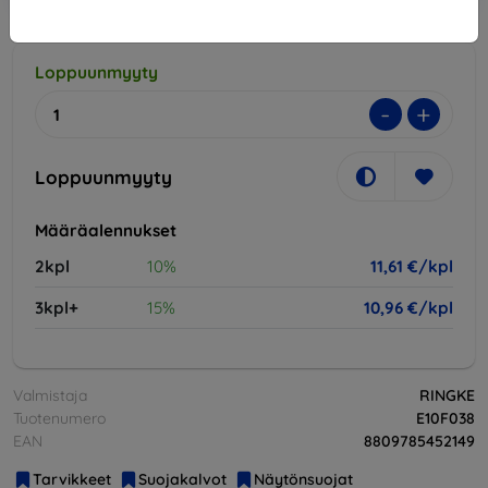
Loppuunmyyty
-
+
Loppuunmyyty
Määräalennukset
2kpl
10%
11,61 €/kpl
3kpl+
15%
10,96 €/kpl
Valmistaja
RINGKE
Tuotenumero
E10F038
EAN
8809785452149
Tarvikkeet
Suojakalvot
Näytönsuojat