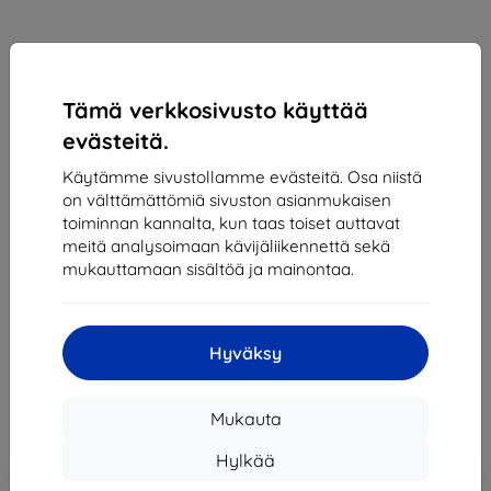
Tämä verkkosivusto käyttää
evästeitä.
Käytämme sivustollamme evästeitä. Osa niistä
on välttämättömiä sivuston asianmukaisen
toiminnan kannalta, kun taas toiset auttavat
Suojakalvo RINGKE EASY FLEX GALAXY S21 ULTRA
meitä analysoimaan kävijäliikennettä sekä
(8809785452149)
mukauttamaan sisältöä ja mainontaa.
Sopii:
Samsung Galaxy S21 Ultra
12,90 €
Hyväksy
11,61 €
Hinta ilman ALV:tä
9,36 €
Mukauta
Hylkää
Lisää
Alennus kupongilla
-10%
EXTRA10
ostoskoriin