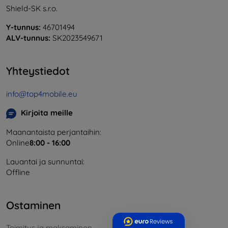
Shield-SK s.r.o.
Y-tunnus:
46701494
ALV-tunnus:
SK2023549671
Yhteystiedot
info@top4mobile.eu
Kirjoita meille
Maanantaista perjantaihin:
Online
8:00 - 16:00
Lauantai ja sunnuntai:
Offline
Ostaminen
Toimitus ja maksaminen