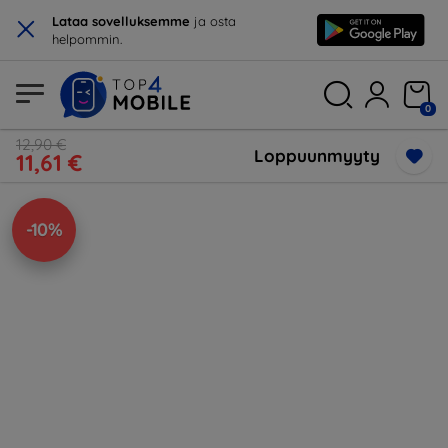
×
Lataa sovelluksemme
ja osta
helpommin.
0
12,90 €
Loppuunmyyty
11,61 €
-10%