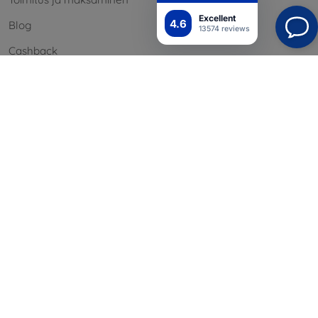
Excellent
4.6
Blog
13574 reviews
Cashback
Palautus
Reklamaatio
Yhteystiedot
Tiedot
Brändimme
Evästeesi
Henkilötietojen suoja
Reklamaatiopolitiikka
Sopimusehdot