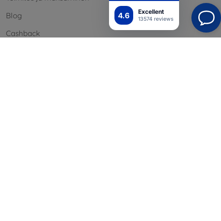
Excellent
4.6
Blog
13574 reviews
Cashback
Palautus
Reklamaatio
Yhteystiedot
Tiedot
Brändimme
Evästeesi
Henkilötietojen suoja
Reklamaatiopolitiikka
Sopimusehdot