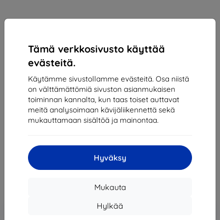
Tämä verkkosivusto käyttää
evästeitä.
Käytämme sivustollamme evästeitä. Osa niistä
on välttämättömiä sivuston asianmukaisen
toiminnan kannalta, kun taas toiset auttavat
Suojakalvo Baseus Paper-like for iPad Pro/Air 3
meitä analysoimaan kävijäliikennettä sekä
10.5'' (6953156294660)
mukauttamaan sisältöä ja mainontaa.
Sopii:
Apple iPad Pro 10.5
Apple iPad Air 3
25,90 €
Hyväksy
23,31 €
Hinta ilman ALV:tä
18,80 €
Mukauta
Hylkää
Lisää
Alennus kupongilla
-10%
EXTRA10
ostoskoriin