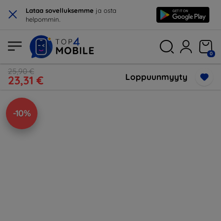
×
Lataa sovelluksemme
ja osta
helpommin.
0
25,90 €
Loppuunmyyty
23,31 €
-10%