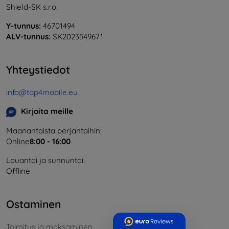
Shield-SK s.r.o.
Y-tunnus:
46701494
ALV-tunnus:
SK2023549671
Yhteystiedot
info@top4mobile.eu
Kirjoita meille
Maanantaista perjantaihin:
Online
8:00 - 16:00
Lauantai ja sunnuntai:
Offline
Ostaminen
Toimitus ja maksaminen