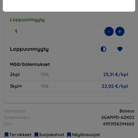
Loppuunmyyty
-
+
Loppuunmyyty
Määräalennukset
2kpl
10%
23,31 €/kpl
3kpl+
15%
22,02 €/kpl
Valmistaja
Baseus
Tuotenumero
SGAPIPD-AZK02
EAN
6953156294660
Tarvikkeet
Suojakalvot
Näytönsuojat