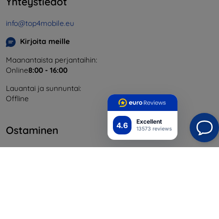
Yhteystiedot
info@top4mobile.eu
Kirjoita meille
Maanantaista perjantaihin:
Online
8:00 - 16:00
Lauantai ja sunnuntai:
Offline
Excellent
4.6
Ostaminen
13573 reviews
Toimitus ja maksaminen
Blog
Cashback
Palautus