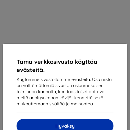
Tämä verkkosivusto käyttää
evästeitä.
Käytämme sivustollamme evästeitä. Osa niistä
on välttämättömiä sivuston asianmukaisen
toiminnan kannalta, kun taas toiset auttavat
Suojakalvo 3MK Silver Protect+ Motorola Moto G9
meitä analysoimaan kävijäliikennettä sekä
Play, Wet-mounted Antimicrobial film
mukauttamaan sisältöä ja mainontaa.
(5903108305808)
Sopii:
Motorola MOTO G9 PLAY
Kuvaus ja tekniset tiedot
Hyväksy