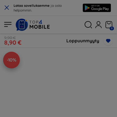
×
Lataa sovelluksemme
ja osta
helpommin.
0
9,90 €
Loppuunmyyty
8,90 €
-10%