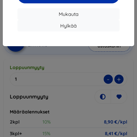
9,90 €
8,90 €
Mukauta
Hinta ilman ALV:tä
7,18 €
Hylkää
Lisää
Alennus kupongilla
-10%
EXTRA10
ostoskoriin
Loppuunmyyty
-
+
Loppuunmyyty
Määräalennukset
2kpl
10%
8,90 €/kpl
3kpl+
15%
8,41 €/kpl